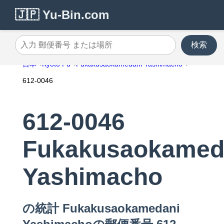
🇯🇵 Yu-Bin.com
検索
入力 郵便番号 または場所
日本
Kyoto Fu
Fukakusaokamedani Yashimacho
612-0046
612-0046
Fukakusaokamed
Yashimacho
の統計 Fukakusaokamedani