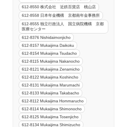
612-8550 株式会社 近鉄百貨店 桃山店
612-8558 日本年金機構 京都南年金事務所
612-8555 独立行政法人 国立病院機構 京都
医療センター
612-8376 Nishidaimonjicho
612-8157 Mukaijima Daikoku
612-8154 Mukaijima Tsudacho
612-8115 Mukaijima Nakanocho
612-8121 Mukaijima Zenamicho
612-8122 Mukaijima Koshincho
612-8131 Mukaijima Marumachi
612-8133 Mukaijima Takabacho
612-8112 Mukaijima Hommarucho
612-8114 Mukaijima Shimonocho
612-8125 Mukaijima Tosenjicho
612-8134 Mukaijima Shimizucho