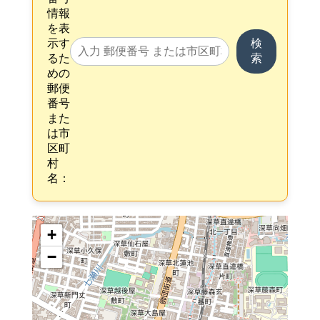
情報
を表
示す
検
るた
索
めの
郵便
番号
また
は市
区町
村
名：
+
−