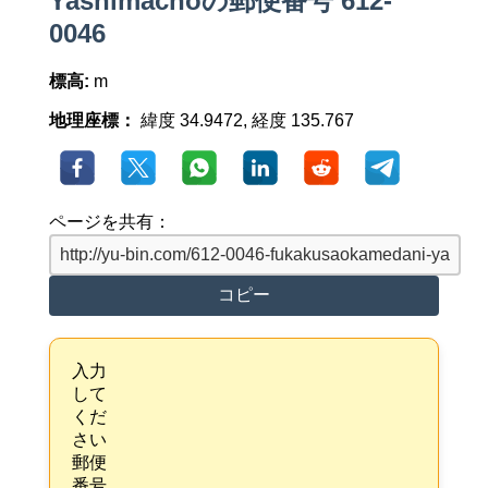
Yashimachoの郵便番号 612-
0046
標高:
m
地理座標：
緯度 34.9472, 経度 135.767
ページを共有：
コピー
入力
して
くだ
さい
郵便
番号