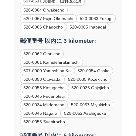
607-8511 京都市 山科区役所
520-0064 Oiwakecho
520-0067 Fujio Okumachi
520-0063 Yokogi
520-0066 Chadocho
520-0065 Inabadai
郵便番号 以内に 3 kilometer:
520-0062 Otanicho
520-0061 Kamidehirakimachi
607-0000 Yamashina Ku
520-0054 Osaka
520-0053 Otowadai
520-0035 Kozekicho
520-0055 Kasugacho
520-0036 Onjojicho
520-0045 Fudanotsuji
520-0034 Miideracho
520-0057 Miyukicho
520-0046 Nagara
520-0052 Asahigaoka
520-0056 Suehirocho
郵便番号 以内に 5 kilometer: