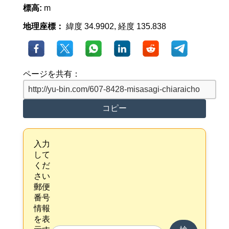
標高:
m
地理座標：
緯度 34.9902, 経度 135.838
ページを共有：
コピー
入力
して
くだ
さい
郵便
番号
情報
を表