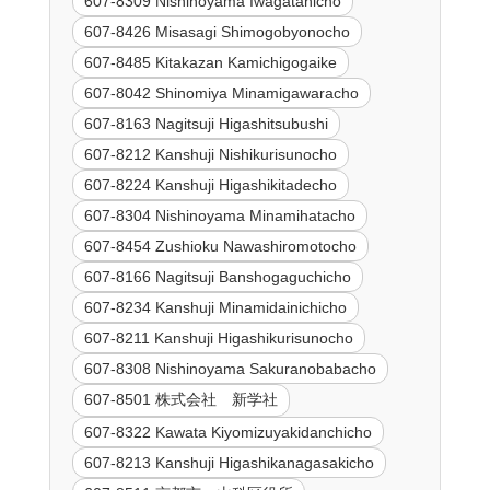
607-8309 Nishinoyama Iwagatanicho
607-8426 Misasagi Shimogobyonocho
607-8485 Kitakazan Kamichigogaike
607-8042 Shinomiya Minamigawaracho
607-8163 Nagitsuji Higashitsubushi
607-8212 Kanshuji Nishikurisunocho
607-8224 Kanshuji Higashikitadecho
607-8304 Nishinoyama Minamihatacho
607-8454 Zushioku Nawashiromotocho
607-8166 Nagitsuji Banshogaguchicho
607-8234 Kanshuji Minamidainichicho
607-8211 Kanshuji Higashikurisunocho
607-8308 Nishinoyama Sakuranobabacho
607-8501 株式会社 新学社
607-8322 Kawata Kiyomizuyakidanchicho
607-8213 Kanshuji Higashikanagasakicho