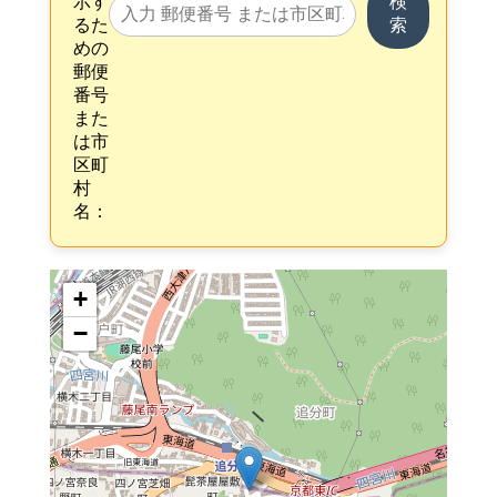
示す
検
るた
索
めの
郵便
番号
また
は市
区町
村
名：
+
−