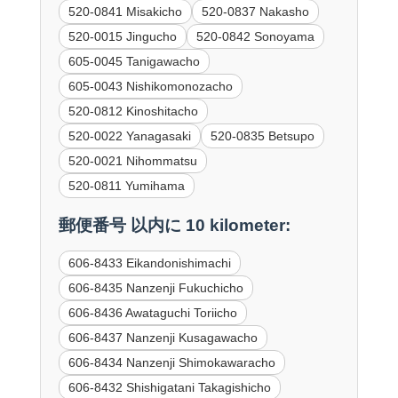
520-0841 Misakicho
520-0837 Nakasho
520-0015 Jingucho
520-0842 Sonoyama
605-0045 Tanigawacho
605-0043 Nishikomonozacho
520-0812 Kinoshitacho
520-0022 Yanagasaki
520-0835 Betsupo
520-0021 Nihommatsu
520-0811 Yumihama
郵便番号 以内に 10 kilometer:
606-8433 Eikandonishimachi
606-8435 Nanzenji Fukuchicho
606-8436 Awataguchi Toriicho
606-8437 Nanzenji Kusagawacho
606-8434 Nanzenji Shimokawaracho
606-8432 Shishigatani Takagishicho