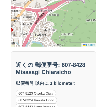
Leaflet
近くの 郵便番号: 607-8428
Misasagi Chiaraicho
郵便番号 以内に 1 kilometer:
607-8123 Otsuka Oiwa
607-8324 Kawata Dodo
607-8442 Ueno Yamada