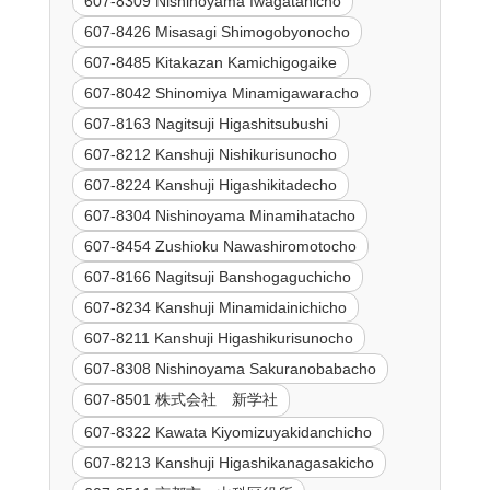
607-8309 Nishinoyama Iwagatanicho
607-8426 Misasagi Shimogobyonocho
607-8485 Kitakazan Kamichigogaike
607-8042 Shinomiya Minamigawaracho
607-8163 Nagitsuji Higashitsubushi
607-8212 Kanshuji Nishikurisunocho
607-8224 Kanshuji Higashikitadecho
607-8304 Nishinoyama Minamihatacho
607-8454 Zushioku Nawashiromotocho
607-8166 Nagitsuji Banshogaguchicho
607-8234 Kanshuji Minamidainichicho
607-8211 Kanshuji Higashikurisunocho
607-8308 Nishinoyama Sakuranobabacho
607-8501 株式会社 新学社
607-8322 Kawata Kiyomizuyakidanchicho
607-8213 Kanshuji Higashikanagasakicho