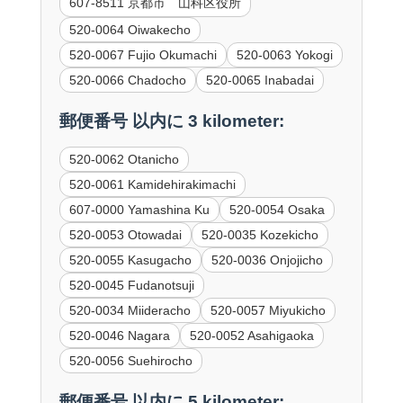
607-8511 京都市 山科区役所
520-0064 Oiwakecho
520-0067 Fujio Okumachi
520-0063 Yokogi
520-0066 Chadocho
520-0065 Inabadai
郵便番号 以内に 3 kilometer:
520-0062 Otanicho
520-0061 Kamidehirakimachi
607-0000 Yamashina Ku
520-0054 Osaka
520-0053 Otowadai
520-0035 Kozekicho
520-0055 Kasugacho
520-0036 Onjojicho
520-0045 Fudanotsuji
520-0034 Miideracho
520-0057 Miyukicho
520-0046 Nagara
520-0052 Asahigaoka
520-0056 Suehirocho
郵便番号 以内に 5 kilometer: