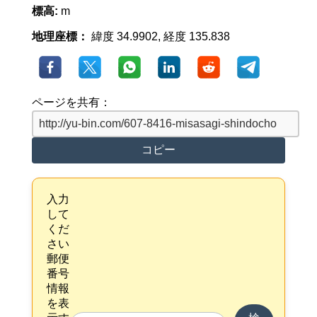
標高:
m
地理座標：
緯度 34.9902, 経度 135.838
ページを共有：
コピー
入力
して
くだ
さい
郵便
番号
情報
を表