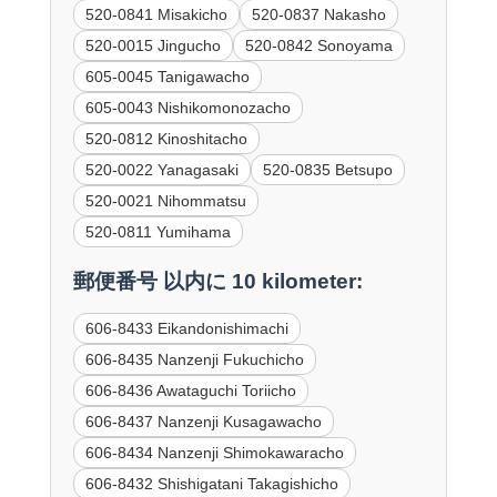
520-0841 Misakicho
520-0837 Nakasho
520-0015 Jingucho
520-0842 Sonoyama
605-0045 Tanigawacho
605-0043 Nishikomonozacho
520-0812 Kinoshitacho
520-0022 Yanagasaki
520-0835 Betsupo
520-0021 Nihommatsu
520-0811 Yumihama
郵便番号 以内に 10 kilometer:
606-8433 Eikandonishimachi
606-8435 Nanzenji Fukuchicho
606-8436 Awataguchi Toriicho
606-8437 Nanzenji Kusagawacho
606-8434 Nanzenji Shimokawaracho
606-8432 Shishigatani Takagishicho