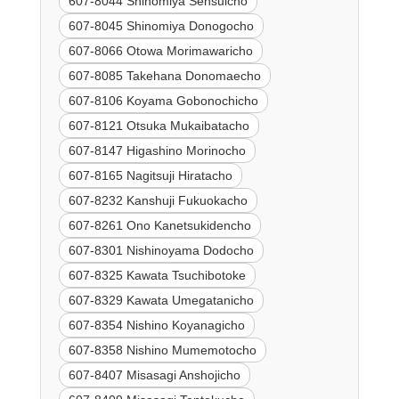
607-8044 Shinomiya Sensuicho
607-8045 Shinomiya Donogocho
607-8066 Otowa Morimawaricho
607-8085 Takehana Donomaecho
607-8106 Koyama Gobonochicho
607-8121 Otsuka Mukaibatacho
607-8147 Higashino Morinocho
607-8165 Nagitsuji Hiratacho
607-8232 Kanshuji Fukuokacho
607-8261 Ono Kanetsukidencho
607-8301 Nishinoyama Dodocho
607-8325 Kawata Tsuchibotoke
607-8329 Kawata Umegatanicho
607-8354 Nishino Koyanagicho
607-8358 Nishino Mumemotocho
607-8407 Misasagi Anshojicho