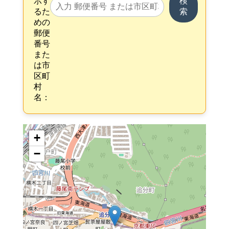
示す
検
るた
索
めの
郵便
番号
また
は市
区町
村
名：
+
−