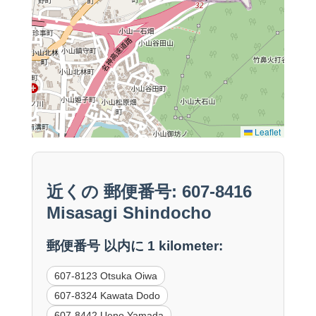
Leaflet
近くの 郵便番号: 607-8416
Misasagi Shindocho
郵便番号 以内に 1 kilometer:
607-8123 Otsuka Oiwa
607-8324 Kawata Dodo
607-8442 Ueno Yamada