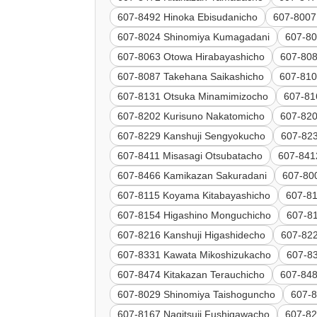
607-8492 Hinoka Ebisudanicho
607-8007
607-8024 Shinomiya Kumagadani
607-80
607-8063 Otowa Hirabayashicho
607-80
607-8087 Takehana Saikashicho
607-810
607-8131 Otsuka Minamimizocho
607-816
607-8202 Kurisuno Nakatomicho
607-820
607-8229 Kanshuji Sengyokucho
607-82
607-8411 Misasagi Otsubatacho
607-841
607-8466 Kamikazan Sakuradani
607-80
607-8115 Koyama Kitabayashicho
607-81
607-8154 Higashino Monguchicho
607-81
607-8216 Kanshuji Higashidecho
607-82
607-8331 Kawata Mikoshizukacho
607-83
607-8474 Kitakazan Terauchicho
607-848
607-8029 Shinomiya Taishoguncho
607-8
607-8167 Nagitsuji Fushigawacho
607-82