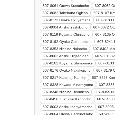
607-8061 Otowa Kusadacho
607-8062 Ot
607-8082 Takehana Ogicho
607-8107 K
607-8173 Oyake Okuyamada
607-8189 
607-8004 Anshu Yashikicho
607-8072 Ot
607-8116 Koyama Chinjucho
607-8135 O
607-8192 Oyake Gokudencho
607-8241 K
607-8353 Nishino Noirocho
607-8402 Mis
607-8002 Anshu Higashidani
607-8013 A
607-8102 Koyama Shimonoike
607-8103
607-8176 Oyake Nakakojicho
607-8179 
607-8217 Kanshuji Kanrinji
607-8226 Kan
607-8328 Kawata Minamiyama
607-8333
607-8348 Nishino Hiromicho
607-8355 Ni
607-8456 Zushioku Kachocho
607-8463 
607-8003 Anshu Inariyamacho
607-8005 
607-8064 Otowa Hachinotsubo
607-8069