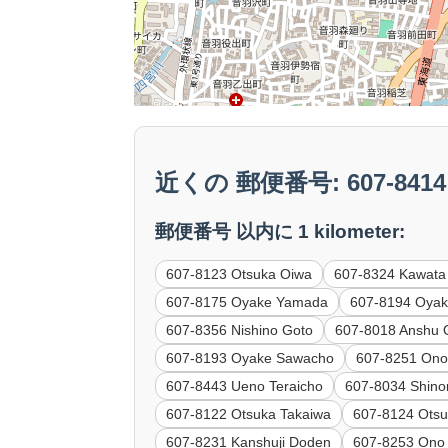
近くの 郵便番号: 607-8414 M
郵便番号 以内に 1 kilometer:
607-8123 Otsuka Oiwa
607-8324 Kawata
607-8175 Oyake Yamada
607-8194 Oyake
607-8356 Nishino Goto
607-8018 Anshu
607-8193 Oyake Sawacho
607-8251 Ono
607-8443 Ueno Teraicho
607-8034 Shino
607-8122 Otsuka Takaiwa
607-8124 Ots
607-8231 Kanshuji Doden
607-8253 Ono