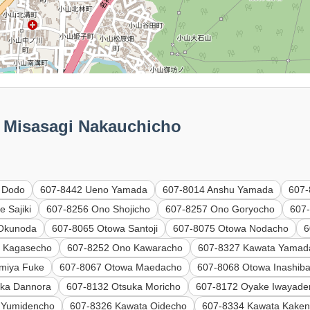
isasagi Nakauchicho
 Dodo
607-8442 Ueno Yamada
607-8014 Anshu Yamada
607-
 Sajiki
607-8256 Ono Shojicho
607-8257 Ono Goryocho
607-
 Okunoda
607-8065 Otowa Santoji
607-8075 Otowa Nodacho
6
 Kagasecho
607-8252 Ono Kawaracho
607-8327 Kawata Yamad
miya Fuke
607-8067 Otowa Maedacho
607-8068 Otowa Inashib
uka Dannora
607-8132 Otsuka Moricho
607-8172 Oyake Iwayade
 Yumidencho
607-8326 Kawata Oidecho
607-8334 Kawata Kake