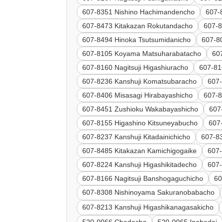
607-8351 Nishino Hachimandencho
607-
607-8473 Kitakazan Rokutandacho
607-8
607-8494 Hinoka Tsutsumidanicho
607-8
607-8105 Koyama Matsuharabatacho
60
607-8160 Nagitsuji Higashiuracho
607-816
607-8236 Kanshuji Komatsubaracho
607
607-8406 Misasagi Hirabayashicho
607-8
607-8451 Zushioku Wakabayashicho
607
607-8155 Higashino Kitsuneyabucho
607
607-8237 Kanshuji Kitadainichicho
607-8
607-8485 Kitakazan Kamichigogaike
607
607-8224 Kanshuji Higashikitadecho
607
607-8166 Nagitsuji Banshogaguchicho
60
607-8308 Nishinoyama Sakuranobabacho
607-8213 Kanshuji Higashikanagasakicho