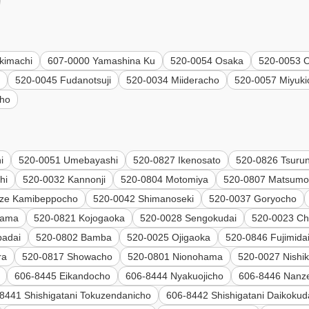
kimachi
607-0000 Yamashina Ku
520-0054 Osaka
520-0053 
o
520-0045 Fudanotsuji
520-0034 Miideracho
520-0057 Miyuki
cho
i
520-0051 Umebayashi
520-0827 Ikenosato
520-0826 Tsuru
hi
520-0032 Kannonji
520-0804 Motomiya
520-0807 Matsumo
eze Kamibeppocho
520-0042 Shimanoseki
520-0037 Goryocho
hama
520-0821 Kojogaoka
520-0028 Sengokudai
520-0023 Ch
badai
520-0802 Bamba
520-0025 Ojigaoka
520-0846 Fujimida
ra
520-0817 Showacho
520-0801 Nionohama
520-0027 Nishik
606-8445 Eikandocho
606-8444 Nyakuojicho
606-8446 Nanze
8441 Shishigatani Tokuzendanicho
606-8442 Shishigatani Daikokud