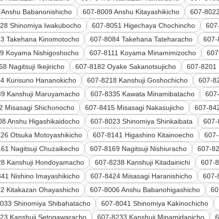
 Anshu Babanonishicho
607-8009 Anshu Kitayashikicho
607-802
28 Shinomiya Iwakubocho
607-8051 Higechaya Chochincho
607
83 Takehana Kinomotocho
607-8084 Takehana Tateharacho
607-
9 Koyama Nishigoshocho
607-8111 Koyama Minamimizocho
607
8 Nagitsuji Ikejiricho
607-8182 Oyake Sakanotsujicho
607-8201 
4 Kurisuno Hananokicho
607-8218 Kanshuji Goshochicho
607-82
39 Kanshuji Maruyamacho
607-8335 Kawata Minamibatacho
607
2 Misasagi Shichonocho
607-8415 Misasagi Nakasujicho
607-84
08 Anshu Higashikaidocho
607-8023 Shinomiya Shinkaibata
607-
26 Otsuka Motoyashikicho
607-8141 Higashino Kitainoecho
607-
61 Nagitsuji Chuzaikecho
607-8169 Nagitsuji Nishiuracho
607-82
28 Kanshuji Hondoyamacho
607-8238 Kanshuji Kitadainichi
607-8
41 Nishino Imayashikicho
607-8424 Misasagi Haranishicho
607-
2 Kitakazan Ohayashicho
607-8006 Anshu Babanohigashicho
60
033 Shinomiya Shibahatacho
607-8041 Shinomiya Kakinochicho
23 Kanshuji Setogawaracho
607-8233 Kanshuji Minamidanicho
6