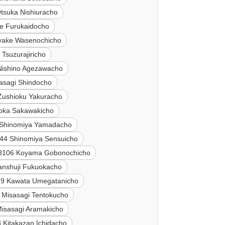
tsuka Nishiuracho
e Furukaidocho
yake Wasenochicho
Tsuzurajiricho
Nishino Agezawacho
asagi Shindocho
Zushioku Yakuracho
oka Sakawakicho
 Shinomiya Yamadacho
44 Shinomiya Sensuicho
8106 Koyama Gobonochicho
anshuji Fukuokacho
29 Kawata Umegatanicho
 Misasagi Tentokucho
isasagi Aramakicho
 Kitakazan Ichidacho