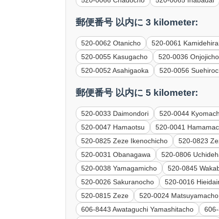
520-0066 Chadocho
520-0065 Inabadai
郵便番号 以内に 3 kilometer:
520-0062 Otanicho
520-0061 Kamidehira
520-0055 Kasugacho
520-0036 Onjojich
520-0052 Asahigaoka
520-0056 Suehiro
郵便番号 以内に 5 kilometer:
520-0033 Daimondori
520-0044 Kyomach
520-0047 Hamaotsu
520-0041 Hamamac
520-0825 Zeze Ikenochicho
520-0823 Z
520-0031 Obanagawa
520-0806 Uchide
520-0038 Yamagamicho
520-0845 Waka
520-0026 Sakuranocho
520-0016 Hieidai
520-0815 Zeze
520-0024 Matsuyamacho
606-8443 Awataguchi Yamashitacho
606-