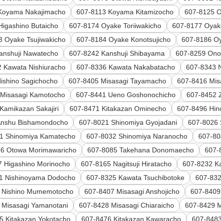
Koyama Nakajimacho
607-8113 Koyama Kitamizocho
607-8125 O
Higashino Butaicho
607-8174 Oyake Toriiwakicho
607-8177 Oyak
3 Oyake Tsujiwakicho
607-8184 Oyake Konotsujicho
607-8186 O
anshuji Nawatecho
607-8242 Kanshuji Shibayama
607-8259 Ono 
 Kawata Nishiuracho
607-8336 Kawata Nakabatacho
607-8343 
ishino Sagichocho
607-8405 Misasagi Tayamacho
607-8416 Mis
 Misasagi Kamotocho
607-8441 Ueno Goshonochicho
607-8452 
Kamikazan Sakajiri
607-8471 Kitakazan Ominecho
607-8496 Hin
Anshu Bishamondocho
607-8021 Shinomiya Gyojadani
607-8026
1 Shinomiya Kamatecho
607-8032 Shinomiya Naranocho
607-80
66 Otowa Morimawaricho
607-8085 Takehana Donomaecho
607-
7 Higashino Morinocho
607-8165 Nagitsuji Hiratacho
607-8232 K
1 Nishinoyama Dodocho
607-8325 Kawata Tsuchibotoke
607-83
 Nishino Mumemotocho
607-8407 Misasagi Anshojicho
607-8409
 Misasagi Yamanotani
607-8428 Misasagi Chiaraicho
607-8429 M
5 Kitakazan Yokotacho
607-8476 Kitakazan Kawaracho
607-8483