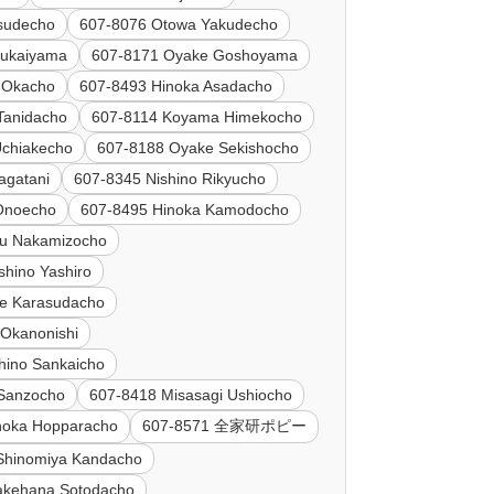
sudecho
607-8076 Otowa Yakudecho
Mukaiyama
607-8171 Oyake Goshoyama
 Okacho
607-8493 Hinoka Asadacho
Tanidacho
607-8114 Koyama Himekocho
Uchiakecho
607-8188 Oyake Sekishocho
agatani
607-8345 Nishino Rikyucho
Onoecho
607-8495 Hinoka Kamodocho
hu Nakamizocho
shino Yashiro
e Karasudacho
Okanonishi
hino Sankaicho
 Sanzocho
607-8418 Misasagi Ushiocho
noka Hopparacho
607-8571 全家研ポピー
Shinomiya Kandacho
akehana Sotodacho