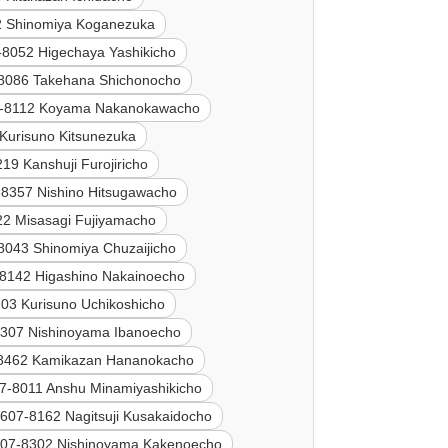
2 Shinomiya Koganezuka
-8052 Higechaya Yashikicho
8086 Takehana Shichonocho
-8112 Koyama Nakanokawacho
Kurisuno Kitsunezuka
19 Kanshuji Furojiricho
-8357 Nishino Hitsugawacho
22 Misasagi Fujiyamacho
8043 Shinomiya Chuzaijicho
8142 Higashino Nakainoecho
03 Kurisuno Uchikoshicho
307 Nishinoyama Ibanoecho
8462 Kamikazan Hananokacho
7-8011 Anshu Minamiyashikicho
607-8162 Nagitsuji Kusakaidocho
07-8302 Nishinoyama Kakenoecho