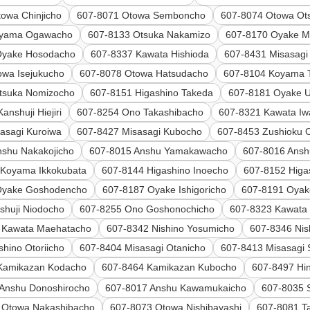
owa Chinjicho
607-8071 Otowa Semboncho
607-8074 Otowa Ot
oyama Ogawacho
607-8133 Otsuka Nakamizo
607-8170 Oyake 
Oyake Hosodacho
607-8337 Kawata Hishioda
607-8431 Misasagi
owa Isejukucho
607-8078 Otowa Hatsudacho
607-8104 Koyama 
tsuka Nomizocho
607-8151 Higashino Takeda
607-8181 Oyake 
anshuji Hiejiri
607-8254 Ono Takashibacho
607-8321 Kawata Iw
asagi Kuroiwa
607-8427 Misasagi Kubocho
607-8453 Zushioku 
nshu Nakakojicho
607-8015 Anshu Yamakawacho
607-8016 Ans
 Koyama Ikkokubata
607-8144 Higashino Inoecho
607-8152 Higa
Oyake Goshodencho
607-8187 Oyake Ishigoricho
607-8191 Oyak
shuji Niodocho
607-8255 Ono Goshonochicho
607-8323 Kawata 
 Kawata Maehatacho
607-8342 Nishino Yosumicho
607-8346 Nis
shino Otoriicho
607-8404 Misasagi Otanicho
607-8413 Misasagi
Kamikazan Kodacho
607-8464 Kamikazan Kubocho
607-8497 Hi
Anshu Donoshirocho
607-8017 Anshu Kawamukaicho
607-8035 
 Otowa Nakashibacho
607-8073 Otowa Nishibayashi
607-8081 T