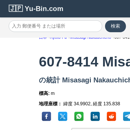
🇯🇵 Yu-Bin.com
検索
入力 郵便番号 または場所
日本
Kyoto Fu
Misasagi Nakauchicho
607-841
607-8414 Mis
の統計 Misasagi Nakauchi
標高:
m
地理座標：
緯度 34.9902, 経度 135.838