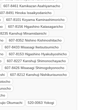
607-8461 Kamikazan Asahiyamacho
607-8491 Hinoka Issaikyodanicho
o
607-8101 Koyama Kaminashimoricho
ho
607-8156 Higashino Katasagaricho
8235 Kanshuji Minamidainichi
ho
607-8352 Nishino Kishinoshitacho
607-8433 Misasagi Iketsutsumicho
cho
607-8153 Higashino Hyakubyoshicho
o
607-8227 Kanshuji Shimonochayacho
607-8426 Misasagi Shimogobyonocho
shi
607-8212 Kanshuji Nishikurisunocho
otocho
sunocho
icho
ujio Okumachi
520-0063 Yokogi