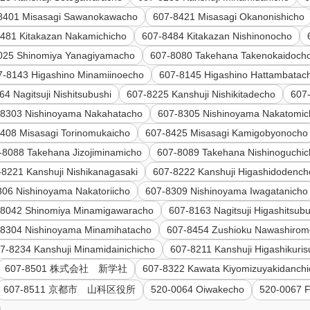
8401 Misasagi Sawanokawacho
607-8421 Misasagi Okanonishicho
481 Kitakazan Nakamichicho
607-8484 Kitakazan Nishinonocho
025 Shinomiya Yanagiyamacho
607-8080 Takehana Takenokaidoch
7-8143 Higashino Minamiinoecho
607-8145 Higashino Hattambatac
4 Nagitsuji Nishitsubushi
607-8225 Kanshuji Nishikitadecho
607-
-8303 Nishinoyama Nakahatacho
607-8305 Nishinoyama Nakatomic
408 Misasagi Torinomukaicho
607-8425 Misasagi Kamigobyonocho
-8088 Takehana Jizojiminamicho
607-8089 Takehana Nishinoguchi
-8221 Kanshuji Nishikanagasaki
607-8222 Kanshuji Higashidodench
306 Nishinoyama Nakatoriicho
607-8309 Nishinoyama Iwagatanicho
-8042 Shinomiya Minamigawaracho
607-8163 Nagitsuji Higashitsubu
-8304 Nishinoyama Minamihatacho
607-8454 Zushioku Nawashirom
7-8234 Kanshuji Minamidainichicho
607-8211 Kanshuji Higashikuri
607-8501 株式会社 新学社
607-8322 Kawata Kiyomizuyakidanch
607-8511 京都市 山科区役所
520-0064 Oiwakecho
520-0067 F