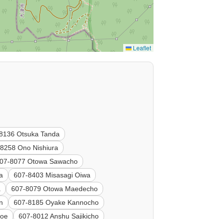
Leaflet
8136 Otsuka Tanda
8258 Ono Nishiura
07-8077 Otowa Sawacho
a
607-8403 Misasagi Oiwa
a
607-8079 Otowa Maedecho
n
607-8185 Oyake Kannocho
noe
607-8012 Anshu Sajikicho