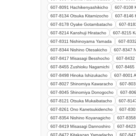
607-8091 Hachikenyashikicho
607-8108 
607-8134 Otsuka Kitamizocho
607-8146 
607-8178 Oyake Gotambatacho
607-818
607-8214 Kanshuji Hiratacho
607-8215 K
607-8311 Nishinoyama Yamada
607-8332
607-8344 Nishino Otesakicho
607-8347 N
607-8417 Misasagi Besshocho
607-8432
607-8455 Zushioku Nagamichi
607-8465 
607-8498 Hinoka Ishizukacho
607-8001 
607-8027 Shinomiya Kawaracho
607-803
607-8045 Shinomiya Donogocho
607-80
607-8121 Otsuka Mukaibatacho
607-814
607-8261 Ono Kanetsukidencho
607-830
607-8354 Nishino Koyanagicho
607-8358
607-8419 Misasagi Dannoshiro
607-8423
607-8472 Kitakazan Yamadacho
607-847