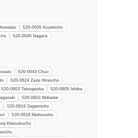
Otowadai
520-0035 Kozekicho
cho
520-0046 Nagara
nosato
520-0043 Chuo
to
520-0824 Zeze Hiraocho
520-0803 Tatsugaoka
520-0805 Ishiba
agasaki
520-0822 Akibadai
i
520-0816 Sagamicho
ori
520-0818 Nishinosho
nji Kitanobocho
anicho