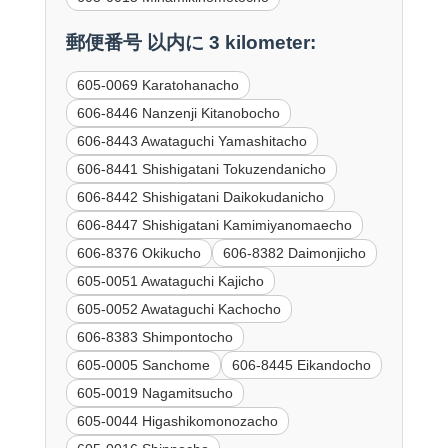
郵便番号 以内に 3 kilometer:
605-0069 Karatohanacho
606-8446 Nanzenji Kitanobocho
606-8443 Awataguchi Yamashitacho
606-8441 Shishigatani Tokuzendanicho
606-8442 Shishigatani Daikokudanicho
606-8447 Shishigatani Kamimiyanomaecho
606-8376 Okikucho
606-8382 Daimonjicho
605-0051 Awataguchi Kajicho
605-0052 Awataguchi Kachocho
606-8383 Shimpontocho
605-0005 Sanchome
606-8445 Eikandocho
605-0019 Nagamitsucho
605-0044 Higashikomonozacho