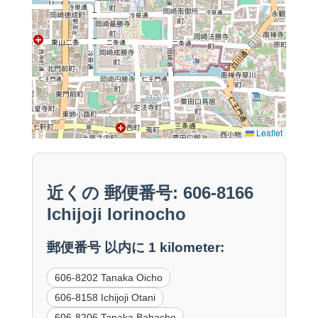
Leaflet
近くの 郵便番号: 606-8166
Ichijoji Iorinocho
郵便番号 以内に 1 kilometer:
606-8202 Tanaka Oicho
606-8158 Ichijoji Otani
606-8206 Tanaka Babacho