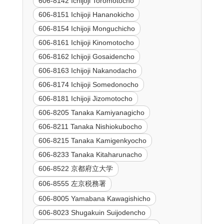
606-8142 Ichijoji Toromotocho
606-8151 Ichijoji Hananokicho
606-8154 Ichijoji Monguchicho
606-8161 Ichijoji Kinomotocho
606-8162 Ichijoji Gosaidencho
606-8163 Ichijoji Nakanodacho
606-8174 Ichijoji Somedonocho
606-8181 Ichijoji Jizomotocho
606-8205 Tanaka Kamiyanagicho
606-8211 Tanaka Nishiokubocho
606-8215 Tanaka Kamigenkyocho
606-8233 Tanaka Kitaharunacho
606-8522 京都府立大学
606-8555 左京税務署
606-8005 Yamabana Kawagishicho
606-8023 Shugakuin Suijodencho