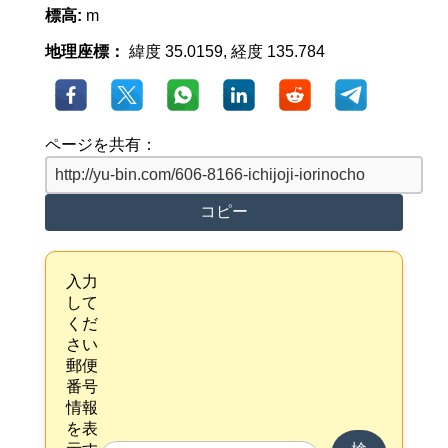
標高:
m
地理座標：
緯度 35.0159, 経度 135.784
ページを共有：
コピー
入力
して
くだ
さい
郵便
番号
情報
を表