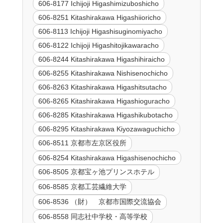
606-8177 Ichijoji Higashimizuboshicho
606-8251 Kitashirakawa Higashiioricho
606-8113 Ichijoji Higashisuginomiyacho
606-8122 Ichijoji Higashitojikawaracho
606-8244 Kitashirakawa Higashihiraicho
606-8255 Kitashirakawa Nishisenochicho
606-8263 Kitashirakawa Higashitsutacho
606-8265 Kitashirakawa Higashioguracho
606-8285 Kitashirakawa Higashikubotacho
606-8295 Kitashirakawa Kiyozawaguchicho
606-8511 京都市左京区役所
606-8254 Kitashirakawa Higashisenochicho
606-8505 京都宝ヶ池プリンスホテル
606-8585 京都工芸繊維大学
606-8536 （財） 京都市国際交流協会
606-8558 同志社中学校・高等学校