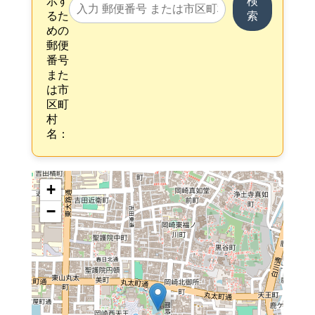
示す
検
るた
索
めの
郵便
番号
また
は市
区町
村
名：
+
−