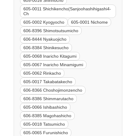
605-0016 Shinnocho
605-0011 Shichikencho(Sanjoohashihigashi4-
Ch
605-0002 Kyogyocho
605-0001 Nichome
606-8396 Shimotsutsumicho
606-8444 Nyakuojicho
606-8384 Shinikesucho
605-0068 Inaricho Kitagumi
605-0067 Inaricho Minamigumi
605-0062 Rinkacho
605-0017 Takabatakecho
606-8366 Choshojimonzencho
606-8386 Shimmarutacho
605-0066 Ishibashicho
606-8385 Magohashicho
605-0018 Tatsumicho
605-0065 Furunishicho