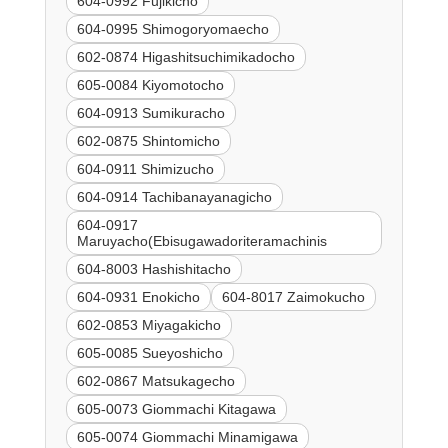
604-0992 Fujikicho
604-0995 Shimogoryomaecho
602-0874 Higashitsuchimikadocho
605-0084 Kiyomotocho
604-0913 Sumikuracho
602-0875 Shintomicho
604-0911 Shimizucho
604-0914 Tachibanayanagicho
604-0917
Maruyacho(Ebisugawadoriteramachinis
604-8003 Hashishitacho
604-0931 Enokicho
604-8017 Zaimokucho
602-0853 Miyagakicho
605-0085 Sueyoshicho
602-0867 Matsukagecho
605-0073 Giommachi Kitagawa
605-0074 Giommachi Minamigawa