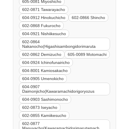
605-0081 Miyoshicho
602-0871 Tawarayacho
604-0912 Hinokuchicho
602-0866 Shincho
602-0868 Fukurocho
604-0921 Nishiikesucho
602-0864
Nakanocho(Higashisambongidorimaruta
602-0862 Demizucho
605-0089 Motomachi
604-0924 Ichinofunairicho
604-8001 Kamiosakacho
604-0905 Umenokicho
604-0907
Daimonjicho(Kawaramachidorigoryozus
604-0903 Sashimonocho
602-0873 Iseyacho
602-0855 Kamiikesucho
602-0877
Masuyacho(Kawaramachidorimarutamach