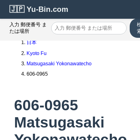
🇯🇵 Yu-Bin.com
入力 郵便番号 ま
たは場所
日本
Kyoto Fu
Matsugasaki Yokonawatecho
606-0965
606-0965
Matsugasaki
Yokonawatecho