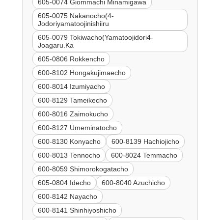
605-0074 Giommachi Minamigawa
605-0075 Nakanocho(4-
Jodoriyamatoojinishiiru
605-0079 Tokiwacho(Yamatoojidori4-
Joagaru.Ka
605-0806 Rokkencho
600-8102 Hongakujimaecho
600-8014 Izumiyacho
600-8129 Tameikecho
600-8016 Zaimokucho
600-8127 Umeminatocho
600-8130 Konyacho
600-8139 Hachiojicho
600-8013 Tennocho
600-8024 Temmacho
600-8059 Shimorokogatacho
605-0804 Idecho
600-8040 Azuchicho
600-8142 Nayacho
600-8141 Shinhiyoshicho