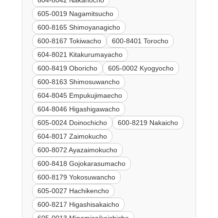
605-0019 Nagamitsucho
600-8165 Shimoyanagicho
600-8167 Tokiwacho
600-8401 Torocho
604-8021 Kitakurumayacho
600-8419 Oboricho
605-0002 Kyogyocho
600-8163 Shimosuwancho
604-8045 Empukujimaecho
604-8046 Higashigawacho
605-0024 Doinochicho
600-8219 Nakaicho
604-8017 Zaimokucho
600-8072 Ayazaimokucho
600-8418 Gojokarasumacho
600-8179 Yokosuwancho
605-0027 Hachikencho
600-8217 Higashisakaicho
605-0013 Minamisaikaishicho