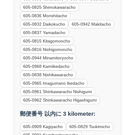
605-0825 Shimokawaracho
605-0836 Morishitacho
605-0832 Daikokucho
605-0942 Makitacho
605-0837 Yamadacho
605-0815 Kitagomoncho
605-0816 Nishigomoncho
605-0944 Minamitoryocho
605-0968 Kamiikedacho
605-0838 Nishikawaracho
605-0965 Imagumano Ikedacho
605-0961 Shinkawaracho Nishigumi
605-0962 Shinkawaracho Higashigumi
郵便番号 以内に 3 kilometer:
605-0909 Kagiyacho
605-0829 Tsukimicho
605-0991 Kamihoritsumecho