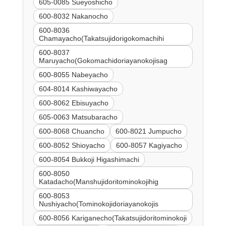
605-0085 Sueyoshicho
600-8032 Nakanocho
600-8036
Chamayacho(Takatsujidorigokomachihi
600-8037
Maruyacho(Gokomachidoriayanokojisag
600-8055 Nabeyacho
604-8014 Kashiwayacho
600-8062 Ebisuyacho
605-0063 Matsubaracho
600-8068 Chuancho
600-8021 Jumpucho
600-8052 Shioyacho
600-8057 Kagiyacho
600-8054 Bukkoji Higashimachi
600-8050
Katadacho(Manshujidoritominokojihig
600-8053
Nushiyacho(Tominokojidoriayanokojis
600-8056 Kariganecho(Takatsujidoritominokoji