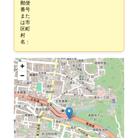
郵便
番号
また
は市
区町
村
名：
+
−