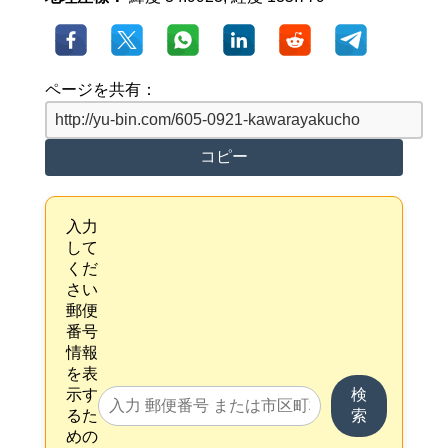
ページを共有：
コピー
入力
して
くだ
さい
郵便
番号
情報
を表
示す
検
るた
索
めの