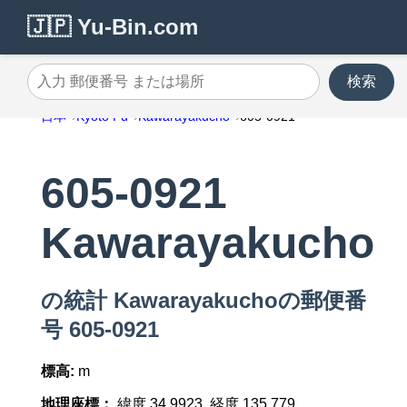
🇯🇵 Yu-Bin.com
検索
入力 郵便番号 または場所
日本
Kyoto Fu
Kawarayakucho
605-0921
605-0921
Kawarayakucho
の統計 Kawarayakuchoの郵便番
号 605-0921
標高:
m
地理座標：
緯度 34.9923, 経度 135.779