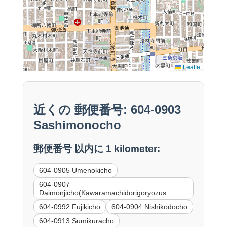
Leaflet
近くの 郵便番号: 604-0903
Sashimonocho
郵便番号 以内に 1 kilometer:
604-0905 Umenokicho
604-0907
Daimonjicho(Kawaramachidorigoryozus
604-0992 Fujikicho
604-0904 Nishikodocho
604-0913 Sumikuracho