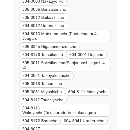
604-0000 Nakagyo Ku
605-0086 Benzaitencho
605-0012 Saikaishicho
604-8012 Umenokicho
604-8013 Matsumotocho(Pontochodori4-
Joagaru.
606-8345 Higashimonzencho
604-8176 Tatsuikecho
604-0001 Dojocho
605-0011 Shichikencho(Sanjoohashihigashi4-
Ch
604-0021 Takoyakushicho
605-0018 Tatsumicho
605-0081 Miyoshicho
604-8111 Masuyacho
604-8112 Tsuchiyacho
604-8116
Wakuyacho(Takakuradorirokkakusagaru
604-8172 Banocho
604-8041 Uraderacho
604-8027