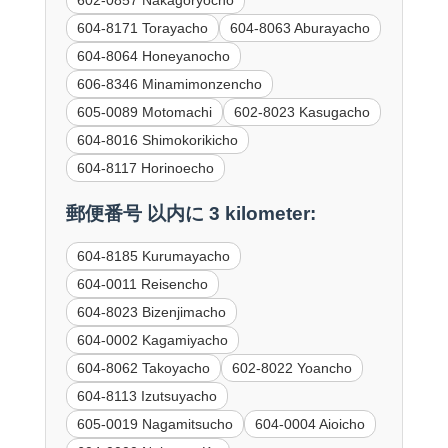
602-0857 Nakagoryocho
604-8171 Torayacho
604-8063 Aburayacho
604-8064 Honeyanocho
606-8346 Minamimonzencho
605-0089 Motomachi
602-8023 Kasugacho
604-8016 Shimokorikicho
604-8117 Horinoecho
郵便番号 以内に 3 kilometer:
604-8185 Kurumayacho
604-0011 Reisencho
604-8023 Bizenjimacho
604-0002 Kagamiyacho
604-8062 Takoyacho
602-8022 Yoancho
604-8113 Izutsuyacho
605-0019 Nagamitsucho
604-0004 Aioicho