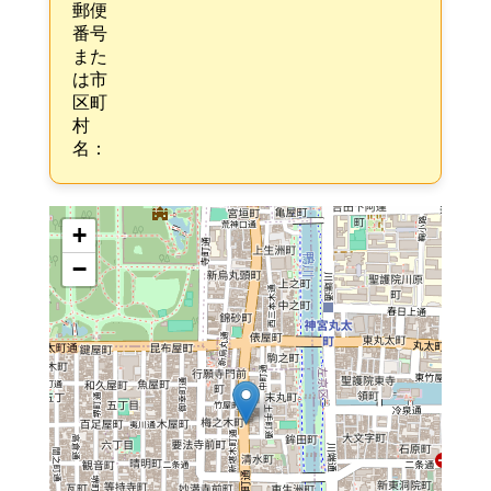
郵便
番号
また
は市
区町
村
名：
+
−