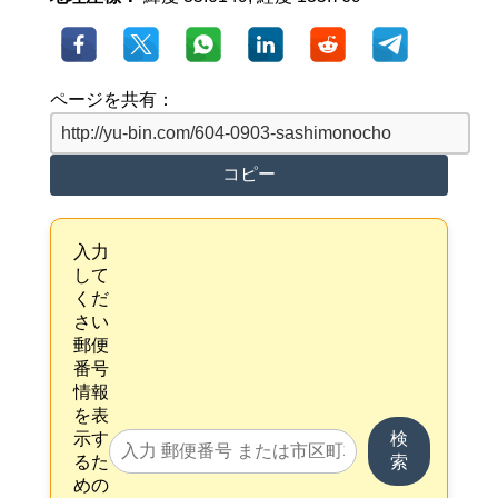
ページを共有：
コピー
入力
して
くだ
さい
郵便
番号
情報
を表
示す
検
るた
索
めの