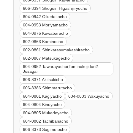
606-8397 Shogoin Kawaharacho
606-8394 Shogoin Higashijiryocho
604-0942 Oikedaitocho
604-0953 Moriyamacho
604-0976 Kuwabaracho
602-0863 Kaminocho
602-0861 Shinkarasumakashiracho
602-0867 Matsukagecho
604-0952 Tawarayacho(Tominokojidori2-
Josagar
606-8371 Akitsukicho
606-8386 Shimmarutacho
604-0801 Kagiyacho
604-0803 Wakuyacho
604-0804 Kinuyacho
604-0805 Mukadeyacho
604-0802 Tachibanacho
606-8373 Sugimotocho