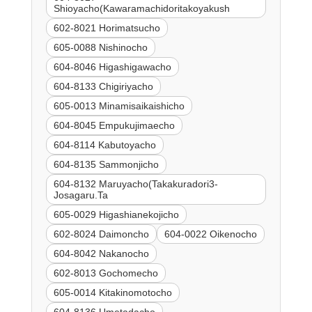
Shioyacho(Kawaramachidoritakoyakush
602-8021 Horimatsucho
605-0088 Nishinocho
604-8046 Higashigawacho
604-8133 Chigiriyacho
605-0013 Minamisaikaishicho
604-8045 Empukujimaecho
604-8114 Kabutoyacho
604-8135 Sammonjicho
604-8132 Maruyacho(Takakuradori3-
Josagaru.Ta
605-0029 Higashianekojicho
602-8024 Daimoncho
604-0022 Oikenocho
604-8042 Nakanocho
602-8013 Gochomecho
605-0014 Kitakinomotocho
604-8136 Umetadacho