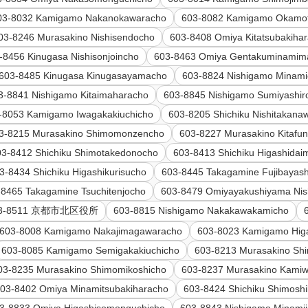
03-8032 Kamigamo Nakanokawaracho
603-8082 Kamigamo Okamot
03-8246 Murasakino Nishisendocho
603-8408 Omiya Kitatsubakiha
-8456 Kinugasa Nishisonjoincho
603-8463 Omiya Gentakuminamim
603-8485 Kinugasa Kinugasayamacho
603-8824 Nishigamo Minami
3-8841 Nishigamo Kitaimaharacho
603-8845 Nishigamo Sumiyashir
-8053 Kamigamo Iwagakakiuchicho
603-8205 Shichiku Nishitakana
3-8215 Murasakino Shimomonzencho
603-8227 Murasakino Kitafu
03-8412 Shichiku Shimotakedonocho
603-8413 Shichiku Higashida
3-8434 Shichiku Higashikurisucho
603-8445 Takagamine Fujibayas
-8465 Takagamine Tsuchitenjocho
603-8479 Omiyayakushiyama Nis
03-8511 京都市北区役所
603-8815 Nishigamo Nakakawakamicho
603-8008 Kamigamo Nakajimagawaracho
603-8023 Kamigamo Hig
603-8085 Kamigamo Semigakakiuchicho
603-8213 Murasakino Sh
03-8235 Murasakino Shimomikoshicho
603-8237 Murasakino Kami
03-8402 Omiya Minamitsubakiharacho
603-8424 Shichiku Shimosh