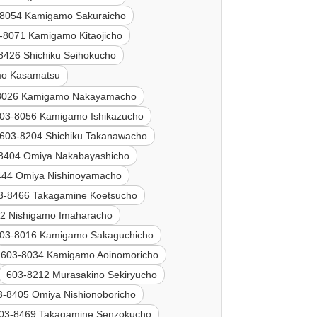
-8054 Kamigamo Sakuraicho
-8071 Kamigamo Kitaojicho
8426 Shichiku Seihokucho
mo Kasamatsu
8026 Kamigamo Nakayamacho
03-8056 Kamigamo Ishikazucho
603-8204 Shichiku Takanawacho
8404 Omiya Nakabayashicho
444 Omiya Nishinoyamacho
3-8466 Takagamine Koetsucho
2 Nishigamo Imaharacho
03-8016 Kamigamo Sakaguchicho
603-8034 Kamigamo Aoinomoricho
603-8212 Murasakino Sekiryucho
3-8405 Omiya Nishionoboricho
03-8469 Takagamine Senzokucho