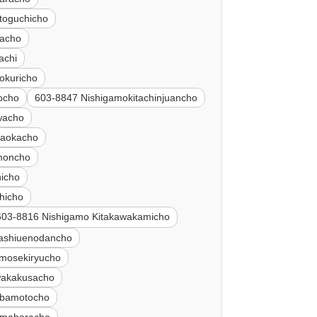
oguchicho
racho
achi
okuricho
ocho
603-8847 Nishigamokitachinjuancho
wacho
naokacho
imoncho
hicho
hicho
603-8816 Nishigamo Kitakawakamicho
ashiuenodancho
imosekiryucho
wakakusacho
ibamotocho