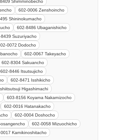
-8409 Shimminobecho
tencho
602-0006 Zenshoincho
8495 Shininokumacho
kucho
602-8486 Ubaganishicho
-8439 Suzuriyacho
602-0072 Dodocho
ibanocho
602-0067 Takeyacho
602-8304 Sakuancho
602-8446 Itsutsujicho
ho
602-8471 Isshikicho
hiitsutsuji Higashimachi
i
603-8156 Koyama Nakamizocho
602-0016 Hatanakacho
acho
602-0004 Doshocho
Gosangencho
602-0058 Mizuochicho
-0017 Kamikinoshitacho