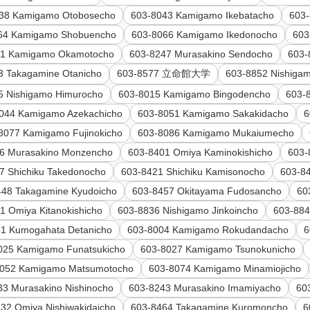
38 Kamigamo Otobosecho
603-8043 Kamigamo Ikebatacho
603
64 Kamigamo Shobuencho
603-8066 Kamigamo Ikedonocho
603
81 Kamigamo Okamotocho
603-8247 Murasakino Sendocho
603-
3 Takagamine Otanicho
603-8577 立命館大学
603-8852 Nishiga
5 Nishigamo Himurocho
603-8015 Kamigamo Bingodencho
603-
044 Kamigamo Azekachicho
603-8051 Kamigamo Sakakidacho
6
8077 Kamigamo Fujinokicho
603-8086 Kamigamo Mukaiumecho
6 Murasakino Monzencho
603-8401 Omiya Kaminokishicho
603-
7 Shichiku Takedonocho
603-8421 Shichiku Kamisonocho
603-8
448 Takagamine Kyudoicho
603-8457 Okitayama Fudosancho
60
1 Omiya Kitanokishicho
603-8836 Nishigamo Jinkoincho
603-884
61 Kumogahata Detanicho
603-8004 Kamigamo Rokudandacho
6
025 Kamigamo Funatsukicho
603-8027 Kamigamo Tsunokunicho
8052 Kamigamo Matsumotocho
603-8074 Kamigamo Minamiojicho
33 Murasakino Nishinocho
603-8243 Murasakino Imamiyacho
60
32 Omiya Nishiwakidaicho
603-8464 Takagamine Kuromoncho
6