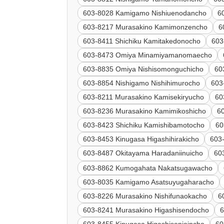
603-8028 Kamigamo Nishiuenodancho
6
603-8217 Murasakino Kamimonzencho
6
603-8411 Shichiku Kamitakedonocho
603
603-8473 Omiya Minamiyamanomaecho
603-8835 Omiya Nishisomonguchicho
60
603-8854 Nishigamo Nishihimurocho
603
603-8211 Murasakino Kamisekiryucho
60
603-8236 Murasakino Kamimikoshicho
6
603-8423 Shichiku Kamishibamotocho
60
603-8453 Kinugasa Higashihirakicho
603
603-8487 Okitayama Haradaniinuicho
6
603-8862 Kumogahata Nakatsugawacho
603-8035 Kamigamo Asatsuyugaharacho
603-8226 Murasakino Nishifunaokacho
6
603-8241 Murasakino Higashisendocho
6