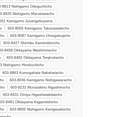
3-8813 Nishigamo Odoguchicho
3-8825 Nishigamo Marukawacho
001 Kamigamo Jusangokuyama
o
603-8055 Kamigamo Takanawatecho
cho
603-8087 Kamigamo Umegatsujicho
603-8427 Shichiku Kamimidoricho
03-8458 Okitayama Washiminecho
o
603-8482 Okitayama Tenjinokacho
3 Nishigamo Hinokuchicho
603-8863 Kumogahata Nakahatacho
cho
603-8036 Kamigamo Nishigawaracho
cho
603-8232 Murasakino Higashinocho
603-8431 Omiya Higashiwakidaicho
603-8481 Okitayama Kagamiishicho
cho
603-8805 Nishigamo Kanigasakacho
aracho