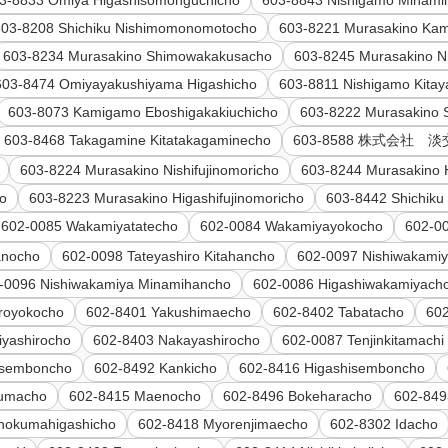
3-8833 Omiya Higashisomonguchicho
603-8843 Nishigamo Minami
603-8208 Shichiku Nishimomonomotocho
603-8221 Murasakino Kam
603-8234 Murasakino Shimowakakusacho
603-8245 Murasakino N
603-8474 Omiyayakushiyama Higashicho
603-8811 Nishigamo Kita
603-8073 Kamigamo Eboshigakakiuchicho
603-8222 Murasakino 
603-8468 Takagamine Kitatakagaminecho
603-8588 株式会社 
603-8224 Murasakino Nishifujinomoricho
603-8244 Murasakino 
o
603-8223 Murasakino Higashifujinomoricho
603-8442 Shichiku
602-0085 Wakamiyatatecho
602-0084 Wakamiyayokocho
602-00
anocho
602-0098 Tateyashiro Kitahancho
602-0097 Nishiwakamiy
-0096 Nishiwakamiya Minamihancho
602-0086 Higashiwakamiyach
royokocho
602-8401 Yakushimaecho
602-8402 Tabatacho
602
iyashirocho
602-8403 Nakayashirocho
602-0087 Tenjinkitamachi
isemboncho
602-8492 Kankicho
602-8416 Higashisemboncho
kumacho
602-8415 Maenocho
602-8496 Bokeharacho
602-849
inokumahigashicho
602-8418 Myorenjimaecho
602-8302 Idacho