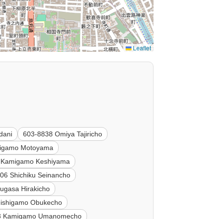
Leaflet
dani
603-8838 Omiya Tajiricho
igamo Motoyama
 Kamigamo Keshiyama
06 Shichiku Seinancho
ugasa Hirakicho
Nishigamo Obukecho
3 Kamigamo Umanomecho