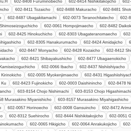
ru.H
602-8408 Furuminobecho
602-8414 Nishikitakojicho
602
incho
602-8411 Tozaicho
602-8488 Makuracho
602-8481 Sho
o
602-8487 Ubagakitamachi
602-0073 Teranochitatecho
602-
Shimoseizoguchicho
602-0061 Hompojimaecho
602-8482 Daiko
ni
602-8425 Hinokuchicho
602-8303 Ubagateranomaecho
602
ihigashicho
602-8305 Hanakurumacho
602-8424 Amidajicho
hidacho
602-8447 Monyacho
602-8428 Kozaicho
602-8412 Sh
wakacho
602-8421 Shibayakushicho
602-8477 Ubagaenokicho
Kamiseizoguchicho
602-0066 Ibacho
602-8437 Nishiishiyacho
Kirinokicho
602-0005 Myokenjimaecho
602-8431 Higashiishiyac
 Ku
602-8423 Fujinokicho
602-0003 Daishinincho
602-8478 Nis
nancho
603-8154 Chojo Nishimachi
603-8153 Chojo Higashimach
58 Murasakino Miyanishicho
603-8157 Murasakino Miyahigashicho
o
602-0057 Horinoecho
602-0008 Gansuincho
602-8472 Arim
ho
602-8312 Suehirocho
602-8444 Nishikitakojicho
602-0051 
tainokumacho
602-0065 Hikigicho
602-0064 Anrakukojicho
602