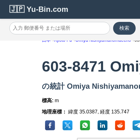
🇯🇵 Yu-Bin.com
検索
入力 郵便番号 または場所
日本
Kyoto Fu
Omiya Nishiyamanomaecho
60
603-8471 Om
の統計 Omiya Nishiyaman
標高:
m
地理座標：
緯度 35.0387, 経度 135.747