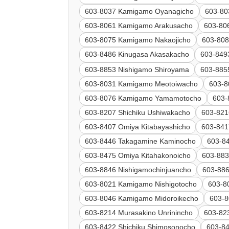
603-8037 Kamigamo Oyanagicho
603-80
603-8061 Kamigamo Arakusacho
603-80
603-8075 Kamigamo Nakaojicho
603-80
603-8486 Kinugasa Akasakacho
603-849
603-8853 Nishigamo Shiroyama
603-885
603-8031 Kamigamo Meotoiwacho
603-8
603-8076 Kamigamo Yamamotocho
603-
603-8207 Shichiku Ushiwakacho
603-821
603-8407 Omiya Kitabayashicho
603-841
603-8446 Takagamine Kaminocho
603-8
603-8475 Omiya Kitahakonoicho
603-883
603-8846 Nishigamochinjuancho
603-88
603-8021 Kamigamo Nishigotocho
603-8
603-8046 Kamigamo Midoroikecho
603-
603-8214 Murasakino Unrinincho
603-82
603-8422 Shichiku Shimosonocho
603-84