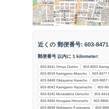
近くの 郵便番号: 603-8471 
郵便番号 以内に 1 kilometer:
603-8441 Omiya Doicho
603-8002 Kami
603-8018 Kamigamo Akaocho
603-8477 
603-8488 Okitayama Hasecho
603-8007
603-8042 Kamigamo Hazamacho
603-80
603-8242 Murasakino Uenocho
603-8414
603-8484 Kinugasa Himurocho
603-8806
603-8848 Nishigamo Funeyama
603-885