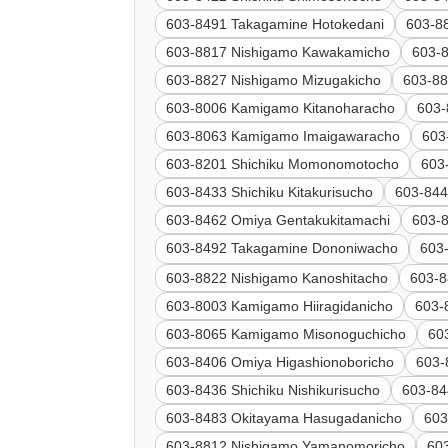
603-8491 Takagamine Hotokedani
603-8
603-8817 Nishigamo Kawakamicho
603-8
603-8827 Nishigamo Mizugakicho
603-88
603-8006 Kamigamo Kitanoharacho
603-
603-8063 Kamigamo Imaigawaracho
603
603-8201 Shichiku Momonomotocho
603
603-8433 Shichiku Kitakurisucho
603-844
603-8462 Omiya Gentakukitamachi
603-
603-8492 Takagamine Dononiwacho
60
603-8822 Nishigamo Kanoshitacho
603-8
603-8003 Kamigamo Hiiragidanicho
603-
603-8065 Kamigamo Misonoguchicho
60
603-8406 Omiya Higashionoboricho
603-
603-8436 Shichiku Nishikurisucho
603-84
603-8483 Okitayama Hasugadanicho
603
603-8812 Nishigamo Yamanomoricho
60