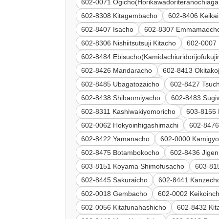
602-0071 Ogicho(Horikawadoriteranochiaga
602-8308 Kitagembacho
602-8406 Keika
602-8407 Isacho
602-8307 Emmamaech
602-8306 Nishiitsutsuji Kitacho
602-0007 
602-8484 Ebisucho(Kamidachiuridorijofukuji
602-8426 Mandaracho
602-8413 Okitakoj
602-8485 Ubagatozaicho
602-8427 Tsuc
602-8438 Shibaomiyacho
602-8483 Sugi
602-8311 Kashiwakiyomoricho
603-8155 
602-0062 Hokyoinhigashimachi
602-8476 
602-8422 Yamanacho
602-0000 Kamigyo
602-8475 Botambokocho
602-8436 Jige
603-8151 Koyama Shimofusacho
603-81
602-8445 Sakuraicho
602-8441 Kanzech
602-0018 Gembacho
602-0002 Keikoinc
602-0056 Kitafunahashicho
602-8432 Ki