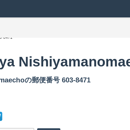
3-8471
iya Nishiyamanoma
omaechoの郵便番号 603-8471