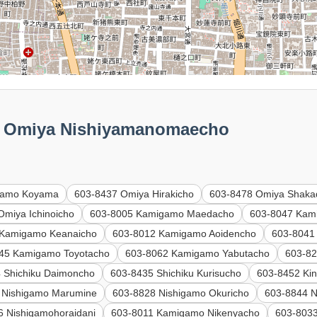
Omiya Nishiyamanomaecho
gamo Koyama
603-8437 Omiya Hirakicho
603-8478 Omiya Shaka
Omiya Ichinoicho
603-8005 Kamigamo Maedacho
603-8047 Kam
 Kamigamo Keanaicho
603-8012 Kamigamo Aoidencho
603-8041
45 Kamigamo Toyotacho
603-8062 Kamigamo Yabutacho
603-82
 Shichiku Daimoncho
603-8435 Shichiku Kurisucho
603-8452 Kin
 Nishigamo Marumine
603-8828 Nishigamo Okuricho
603-8844 
6 Nishigamohoraidani
603-8011 Kamigamo Nikenyacho
603-803