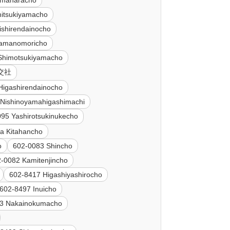
imaharacho
itsukiyamacho
ishirendainocho
yamanomoricho
Shimotsukiyamacho
淡交社
Higashirendainocho
 Nishinoyamahigashimachi
95 Yashirotsukinukecho
a Kitahancho
o
602-0083 Shincho
-0082 Kamitenjincho
602-8417 Higashiyashirocho
602-8497 Inuicho
3 Nakainokumacho