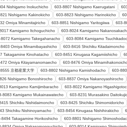
804 Nishigamo Inokuchicho
603-8807 Nishigamo Kaerugatani
60
821 Nishigamo Kakinokicho
603-8823 Nishigamo Harinokicho
60
32 Omiya Minamitajiricho
603-8851 Nishigamo Yaritogiiwa
603-8
8017 Kamigamo Itchoguchicho
603-8024 Kamigamo Nakanosakach
-8072 Kamigamo Takegahanacho
603-8084 Kamigamo Tsuchikado
-8403 Omiya Minamibayashicho
603-8416 Shichiku Kitadaimoncho
7 Takagamine Kinohatacho
603-8451 Kinugasa Kagamiishicho
6
8472 Omiya Kitayamanomaecho
603-8476 Omiya Minamihakonoich
3-8555 京都産業大学
603-8802 Nishigamo Kamishodacho
603-880
826 Nishigamo Bonoshirocho
603-8837 Omiya Nakanoyashirocho
8013 Kamigamo Kamijimbaracho
603-8022 Kamigamo Higashigoto
3-8083 Kamigamo Mukainawatecho
603-8231 Murasakino Daitokuji
8415 Shichiku Nishidaimoncho
603-8425 Shichiku Shimomidoricho
43 Shichiku Nishinoyamacho
603-8454 Kinugasa Nishihirakicho
-8494 Takagamine Horikoshicho
603-8801 Nishigamo Shimoshoda
3-8834 Omiya Nakasomonguchicho
603-8014 Kamigamo Shimojimb