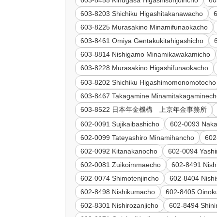
603-8455 Kinugasa Higashisonjoincho
60
603-8203 Shichiku Higashitakanawacho
603-8225 Murasakino Minamifunaokacho
603-8461 Omiya Gentakukitahigashicho
603-8814 Nishigamo Minamikawakamicho
603-8228 Murasakino Higashifunaokacho
603-8202 Shichiku Higashimomonomotocho
603-8467 Takagamine Minamitakagaminech
603-8522 日本年金機構 上京年金事務所
602-0091 Sujikaibashicho
602-0093 Nak
602-0099 Tateyashiro Minamihancho
602
602-0092 Kitanakanocho
602-0094 Yashi
602-0081 Zuikoimmaecho
602-8491 Nish
602-0074 Shimotenjincho
602-8404 Nish
602-8498 Nishikumacho
602-8405 Oino
602-8301 Nishirozanjicho
602-8494 Shin