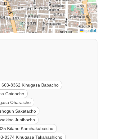
Leaflet
603-8362 Kinugasa Babacho
sa Gaidocho
gasa Oharaicho
ishogun Sakatacho
sakino Junibocho
325 Kitano Kamihakubaicho
03-8374 Kinugasa Takahashicho