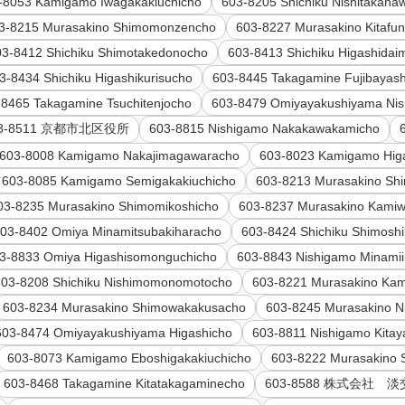
-8053 Kamigamo Iwagakakiuchicho
603-8205 Shichiku Nishitakana
3-8215 Murasakino Shimomonzencho
603-8227 Murasakino Kitafu
03-8412 Shichiku Shimotakedonocho
603-8413 Shichiku Higashida
3-8434 Shichiku Higashikurisucho
603-8445 Takagamine Fujibayas
-8465 Takagamine Tsuchitenjocho
603-8479 Omiyayakushiyama Nis
03-8511 京都市北区役所
603-8815 Nishigamo Nakakawakamicho
603-8008 Kamigamo Nakajimagawaracho
603-8023 Kamigamo Hig
603-8085 Kamigamo Semigakakiuchicho
603-8213 Murasakino Sh
03-8235 Murasakino Shimomikoshicho
603-8237 Murasakino Kami
03-8402 Omiya Minamitsubakiharacho
603-8424 Shichiku Shimosh
3-8833 Omiya Higashisomonguchicho
603-8843 Nishigamo Minami
603-8208 Shichiku Nishimomonomotocho
603-8221 Murasakino Kam
603-8234 Murasakino Shimowakakusacho
603-8245 Murasakino N
603-8474 Omiyayakushiyama Higashicho
603-8811 Nishigamo Kita
603-8073 Kamigamo Eboshigakakiuchicho
603-8222 Murasakino 
603-8468 Takagamine Kitatakagaminecho
603-8588 株式会社 