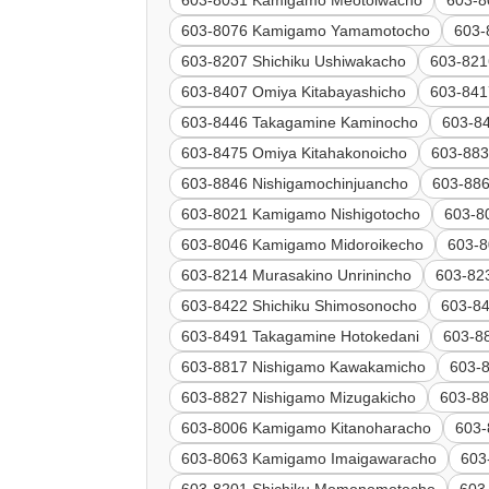
603-8076 Kamigamo Yamamotocho
603-
603-8207 Shichiku Ushiwakacho
603-821
603-8407 Omiya Kitabayashicho
603-841
603-8446 Takagamine Kaminocho
603-8
603-8475 Omiya Kitahakonoicho
603-883
603-8846 Nishigamochinjuancho
603-88
603-8021 Kamigamo Nishigotocho
603-8
603-8046 Kamigamo Midoroikecho
603-
603-8214 Murasakino Unrinincho
603-82
603-8422 Shichiku Shimosonocho
603-84
603-8491 Takagamine Hotokedani
603-8
603-8817 Nishigamo Kawakamicho
603-8
603-8827 Nishigamo Mizugakicho
603-88
603-8006 Kamigamo Kitanoharacho
603-
603-8063 Kamigamo Imaigawaracho
603
603-8201 Shichiku Momonomotocho
603