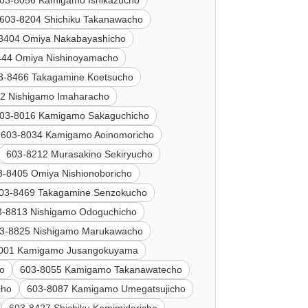
603-8204 Shichiku Takanawacho
8404 Omiya Nakabayashicho
444 Omiya Nishinoyamacho
3-8466 Takagamine Koetsucho
2 Nishigamo Imaharacho
03-8016 Kamigamo Sakaguchicho
603-8034 Kamigamo Aoinomoricho
603-8212 Murasakino Sekiryucho
3-8405 Omiya Nishionoboricho
03-8469 Takagamine Senzokucho
3-8813 Nishigamo Odoguchicho
3-8825 Nishigamo Marukawacho
001 Kamigamo Jusangokuyama
o
603-8055 Kamigamo Takanawatecho
cho
603-8087 Kamigamo Umegatsujicho
603-8427 Shichiku Kamimidoricho