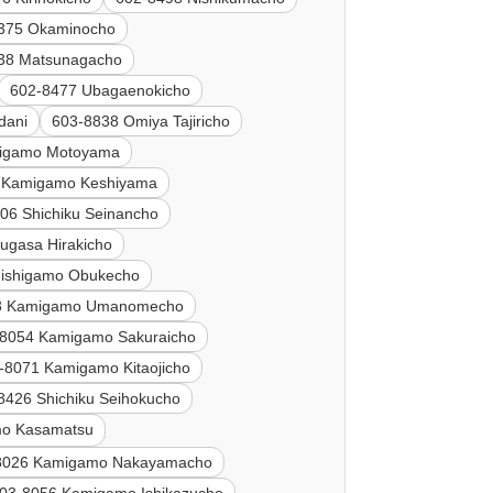
375 Okaminocho
38 Matsunagacho
602-8477 Ubagaenokicho
dani
603-8838 Omiya Tajiricho
igamo Motoyama
 Kamigamo Keshiyama
06 Shichiku Seinancho
ugasa Hirakicho
Nishigamo Obukecho
3 Kamigamo Umanomecho
-8054 Kamigamo Sakuraicho
-8071 Kamigamo Kitaojicho
8426 Shichiku Seihokucho
mo Kasamatsu
8026 Kamigamo Nakayamacho
03-8056 Kamigamo Ishikazucho