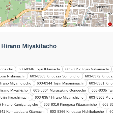
irano Miyakitacho
Kobaicho
603-8346 Tojiin Kitamachi
603-8347 Tojiin Nakamachi
jiin Nishimachi
603-8363 Kinugasa Somoncho
603-8372 Kinuga
Hirano Miyamotocho
603-8344 Tojiin Minamimachi
603-8351 Kinu
irano Miyajikicho
603-8304 Murasakino Gonoecho
603-8335 Ta
ojiin Higashimachi
603-8357 Hirano Miyanishicho
603-8303 Mura
5 Hirano Kamiyanagicho
603-8316 Kinugasa Kitaaramicho
603-8
341 Komatsubara Kitamachi
603-8366 Kinugasa Nishibabacho
6