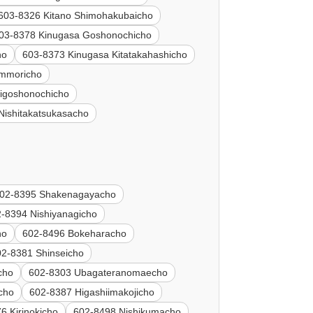
603-8326 Kitano Shimohakubaicho
03-8378 Kinugasa Goshonochicho
ho
603-8373 Kinugasa Kitatakahashicho
immoricho
higoshonochicho
Nishitakatsukasacho
02-8395 Shakenagayacho
-8394 Nishiyanagicho
ho
602-8496 Bokeharacho
02-8381 Shinseicho
cho
602-8303 Ubagateranomaecho
cho
602-8387 Higashiimakojicho
6 Kirinokicho
602-8498 Nishikumacho