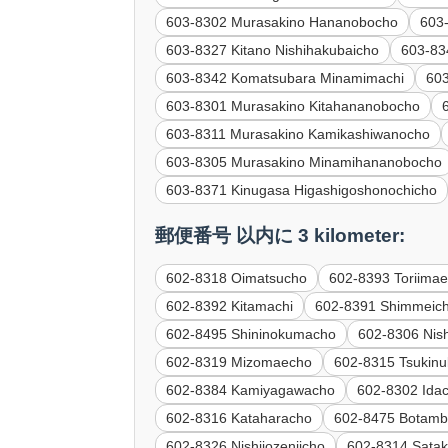
603-8302 Murasakino Hananobocho
603
603-8327 Kitano Nishihakubaicho
603-83
603-8342 Komatsubara Minamimachi
603
603-8301 Murasakino Kitahananobocho
603-8311 Murasakino Kamikashiwanocho
603-8305 Murasakino Minamihananobocho
603-8371 Kinugasa Higashigoshonochicho
郵便番号 以内に 3 kilometer:
602-8318 Oimatsucho
602-8393 Toriima
602-8392 Kitamachi
602-8391 Shimmeic
602-8495 Shininokumacho
602-8306 Nishi
602-8319 Mizomaecho
602-8315 Tsukin
602-8384 Kamiyagawacho
602-8302 Ida
602-8316 Kataharacho
602-8475 Botam
602-8326 Nishijozenjicho
602-8314 Sata