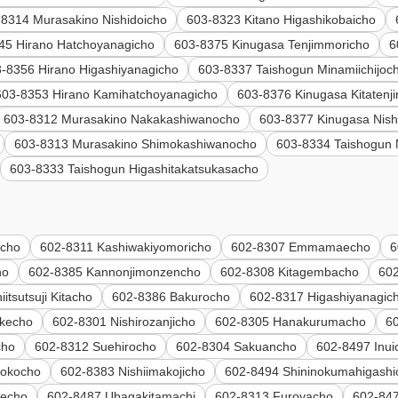
-8314 Murasakino Nishidoicho
603-8323 Kitano Higashikobaicho
45 Hirano Hatchoyanagicho
603-8375 Kinugasa Tenjimmoricho
6
-8356 Hirano Higashiyanagicho
603-8337 Taishogun Minamiichijoc
603-8353 Hirano Kamihatchoyanagicho
603-8376 Kinugasa Kitatenj
603-8312 Murasakino Nakakashiwanocho
603-8377 Kinugasa Nis
603-8313 Murasakino Shimokashiwanocho
603-8334 Taishogun 
603-8333 Taishogun Higashitakatsukasacho
echo
602-8311 Kashiwakiyomoricho
602-8307 Emmamaecho
6
ho
602-8385 Kannonjimonzencho
602-8308 Kitagembacho
602
itsutsuji Kitacho
602-8386 Bakurocho
602-8317 Higashiyanagic
ukecho
602-8301 Nishirozanjicho
602-8305 Hanakurumacho
6
cho
602-8312 Suehirocho
602-8304 Sakuancho
602-8497 Inui
bokocho
602-8383 Nishiimakojicho
602-8494 Shininokumahigashi
kecho
602-8487 Ubagakitamachi
602-8313 Furoyacho
602-847