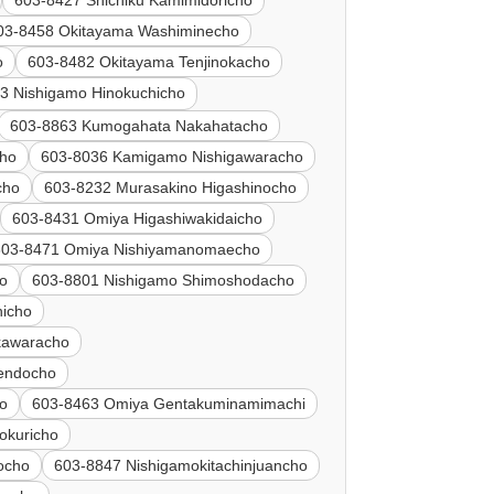
03-8458 Okitayama Washiminecho
o
603-8482 Okitayama Tenjinokacho
3 Nishigamo Hinokuchicho
603-8863 Kumogahata Nakahatacho
cho
603-8036 Kamigamo Nishigawaracho
cho
603-8232 Murasakino Higashinocho
603-8431 Omiya Higashiwakidaicho
603-8471 Omiya Nishiyamanomaecho
ho
603-8801 Nishigamo Shimoshodacho
icho
kawaracho
sendocho
ho
603-8463 Omiya Gentakuminamimachi
okuricho
ocho
603-8847 Nishigamokitachinjuancho