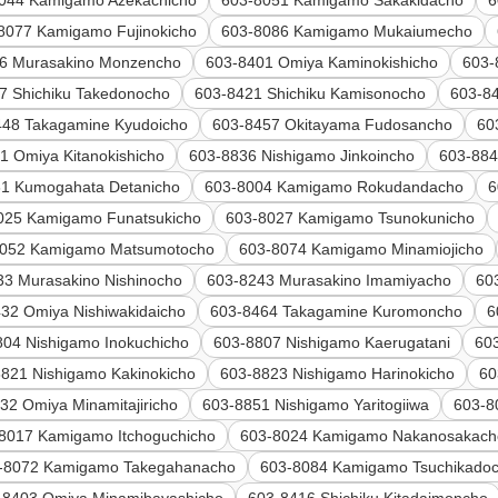
8077 Kamigamo Fujinokicho
603-8086 Kamigamo Mukaiumecho
6 Murasakino Monzencho
603-8401 Omiya Kaminokishicho
603-
7 Shichiku Takedonocho
603-8421 Shichiku Kamisonocho
603-8
448 Takagamine Kyudoicho
603-8457 Okitayama Fudosancho
60
1 Omiya Kitanokishicho
603-8836 Nishigamo Jinkoincho
603-884
61 Kumogahata Detanicho
603-8004 Kamigamo Rokudandacho
6
025 Kamigamo Funatsukicho
603-8027 Kamigamo Tsunokunicho
8052 Kamigamo Matsumotocho
603-8074 Kamigamo Minamiojicho
33 Murasakino Nishinocho
603-8243 Murasakino Imamiyacho
60
32 Omiya Nishiwakidaicho
603-8464 Takagamine Kuromoncho
6
804 Nishigamo Inokuchicho
603-8807 Nishigamo Kaerugatani
60
821 Nishigamo Kakinokicho
603-8823 Nishigamo Harinokicho
60
32 Omiya Minamitajiricho
603-8851 Nishigamo Yaritogiiwa
603-8
8017 Kamigamo Itchoguchicho
603-8024 Kamigamo Nakanosakach
-8072 Kamigamo Takegahanacho
603-8084 Kamigamo Tsuchikado
-8403 Omiya Minamibayashicho
603-8416 Shichiku Kitadaimoncho