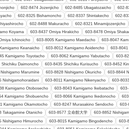
monjicho
602-8474 Jozenjicho
602-8485 Ubagatozaicho
602-8
ayacho
602-8325 Bishamoncho
602-8337 Shintakecho
602-83
hiyashirocho
602-8488 Makuracho
602-8321 Minamijozenjicho
gamo Koyama
603-8437 Omiya Hirakicho
603-8478 Omiya Shaka
Omiya Ichinoicho
603-8005 Kamigamo Maedacho
603-8047 Kam
 Kamigamo Keanaicho
603-8012 Kamigamo Aoidencho
603-8041
45 Kamigamo Toyotacho
603-8062 Kamigamo Yabutacho
603-82
 Shichiku Daimoncho
603-8435 Shichiku Kurisucho
603-8452 Kin
 Nishigamo Marumine
603-8828 Nishigamo Okuricho
603-8844 
6 Nishigamohoraidani
603-8011 Kamigamo Nikenyacho
603-803
38 Kamigamo Otobosecho
603-8043 Kamigamo Ikebatacho
603
64 Kamigamo Shobuencho
603-8066 Kamigamo Ikedonocho
603
81 Kamigamo Okamotocho
603-8247 Murasakino Sendocho
603-
3 Takagamine Otanicho
603-8577 立命館大学
603-8852 Nishiga
5 Nishigamo Himurocho
603-8015 Kamigamo Bingodencho
603-
044 Kamigamo Azekachicho
603-8051 Kamigamo Sakakidacho
6