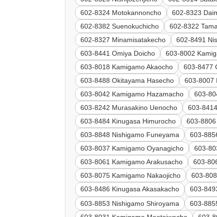
602-8324 Motokannoncho
602-8323 Dai
602-8382 Suenokuchicho
602-8322 Tam
602-8327 Minamisatakecho
602-8491 Nis
603-8441 Omiya Doicho
603-8002 Kami
603-8018 Kamigamo Akaocho
603-8477 
603-8488 Okitayama Hasecho
603-8007
603-8042 Kamigamo Hazamacho
603-80
603-8242 Murasakino Uenocho
603-8414
603-8484 Kinugasa Himurocho
603-8806
603-8848 Nishigamo Funeyama
603-885
603-8037 Kamigamo Oyanagicho
603-80
603-8061 Kamigamo Arakusacho
603-80
603-8075 Kamigamo Nakaojicho
603-80
603-8486 Kinugasa Akasakacho
603-849
603-8853 Nishigamo Shiroyama
603-885
603-8031 Kamigamo Meotoiwacho
603-8