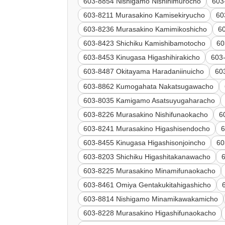
603-8854 Nishigamo Nishihimurocho
603
603-8211 Murasakino Kamisekiryucho
60
603-8236 Murasakino Kamimikoshicho
6
603-8423 Shichiku Kamishibamotocho
60
603-8453 Kinugasa Higashihirakicho
603
603-8487 Okitayama Haradaniinuicho
6
603-8862 Kumogahata Nakatsugawacho
603-8035 Kamigamo Asatsuyugaharacho
603-8226 Murasakino Nishifunaokacho
6
603-8241 Murasakino Higashisendocho
6
603-8455 Kinugasa Higashisonjoincho
60
603-8203 Shichiku Higashitakanawacho
603-8225 Murasakino Minamifunaokacho
603-8461 Omiya Gentakukitahigashicho
603-8814 Nishigamo Minamikawakamicho
603-8228 Murasakino Higashifunaokacho