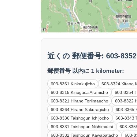
近くの 郵便番号: 603-8352 H
郵便番号 以内に 1 kilometer:
603-8361 Kinkakujicho
603-8324 Kitano 
603-8315 Kinugasa Aramicho
603-8354 To
603-8321 Hirano Toriimaecho
603-8322 
603-8364 Hirano Sakuragicho
603-8365 H
603-8336 Taishogun Ichijocho
603-8343 T
603-8331 Taishogun Nishimachi
603-835
603-8332 Taishogun Kawabatacho
603-8