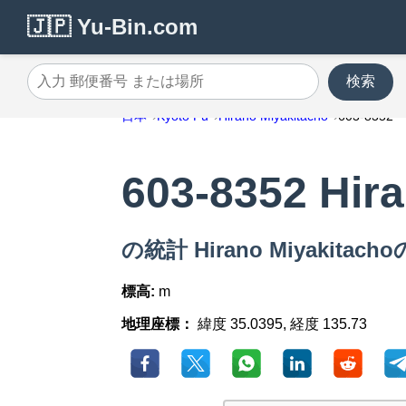
🇯🇵 Yu-Bin.com
検索
入力 郵便番号 または場所
日本
Kyoto Fu
Hirano Miyakitacho
603-8352
603-8352 Hir
の統計 Hirano Miyakitach
標高:
m
地理座標：
緯度 35.0395, 経度 135.73