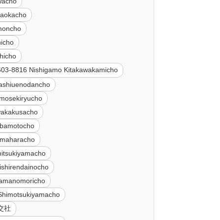
wacho
naokacho
imoncho
hicho
hicho
603-8816 Nishigamo Kitakawakamicho
ashiuenodancho
imosekiryucho
wakakusacho
ibamotocho
imaharacho
itsukiyamacho
ishirendainocho
yamanomoricho
Shimotsukiyamacho
淡交社