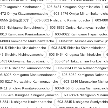
7 Takagamine Kinohatacho
603-8451 Kinugasa Kagamiishicho
6
8472 Omiya Kitayamanomaecho
603-8476 Omiya Minamihakonoich
3-8555 京都産業大学
603-8802 Nishigamo Kamishodacho
603-880
826 Nishigamo Bonoshirocho
603-8837 Omiya Nakanoyashirocho
8013 Kamigamo Kamijimbaracho
603-8022 Kamigamo Higashigoto
3-8083 Kamigamo Mukainawatecho
603-8231 Murasakino Daitokuji
8415 Shichiku Nishidaimoncho
603-8425 Shichiku Shimomidoricho
43 Shichiku Nishinoyamacho
603-8454 Kinugasa Nishihirakicho
8483 Okitayama Hasugadanicho
603-8494 Takagamine Horikoshic
-8812 Nishigamo Yamanomoricho
603-8834 Omiya Nakasomonguch
03-8028 Kamigamo Nishiuenodancho
603-8032 Kamigamo Nakano
03-8217 Murasakino Kamimonzencho
603-8246 Murasakino Nishi
8411 Shichiku Kamitakedonocho
603-8456 Kinugasa Nishisonjoinc
603-8485 Kinugasa Kinugasayamacho
603-8824 Nishigamo Minami
3-8841 Nishigamo Kitaimaharacho
603-8845 Nishigamo Sumiyashir