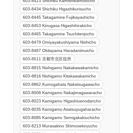
603-8423 Shichiku Kamishibamotocho
603-8434 Shichiku Higashikurisucho
603-8445 Takagamine Fujibayashicho
603-8453 Kinugasa Higashihirakicho
603-8465 Takagamine Tsuchitenjocho
603-8479 Omiyayakushiyama Nishicho
603-8487 Okitayama Haradaniinuicho
603-8511 京都市北区役所
603-8815 Nishigamo Nakakawakamicho
603-8816 Nishigamo Kitakawakamicho
603-8862 Kumogahata Nakatsugawacho
603-8008 Kamigamo Nakajimagawaracho
603-8023 Kamigamo Higashiuenodancho
603-8035 Kamigamo Asatsuyugaharacho
603-8085 Kamigamo Semigakakiuchicho
603-8213 Murasakino Shimosekiryucho