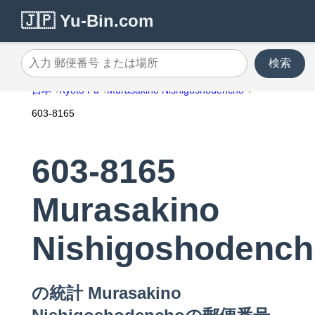
🇯🇵 Yu-Bin.com
検索
入力 郵便番号 または場所
日本
Kyoto Fu
Murasakino Nishigoshodencho
603-8165
603-8165
Murasakino
Nishigoshodench
の統計 Murasakino