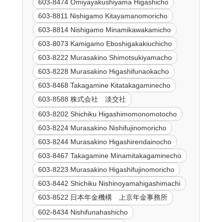
603-8474 Omiyayakushiyama Higashicho
603-8811 Nishigamo Kitayamanomoricho
603-8814 Nishigamo Minamikawakamicho
603-8073 Kamigamo Eboshigakakiuchicho
603-8222 Murasakino Shimotsukiyamacho
603-8228 Murasakino Higashifunaokacho
603-8468 Takagamine Kitatakagaminecho
603-8588 株式会社 淡交社
603-8202 Shichiku Higashimomonomotocho
603-8224 Murasakino Nishifujinomoricho
603-8244 Murasakino Higashirendainocho
603-8467 Takagamine Minamitakagaminecho
603-8223 Murasakino Higashifujinomoricho
603-8442 Shichiku Nishinoyamahigashimachi
603-8522 日本年金機構 上京年金事務所
602-8434 Nishifunahashicho