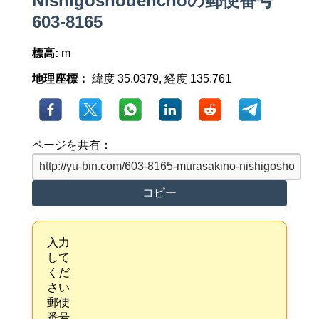
Nishigoshodenchoの郵便番号
603-8165
標高:
m
地理座標：
緯度 35.0379, 経度 135.761
ページを共有：
コピー
入力
して
くだ
さい
郵便
番号