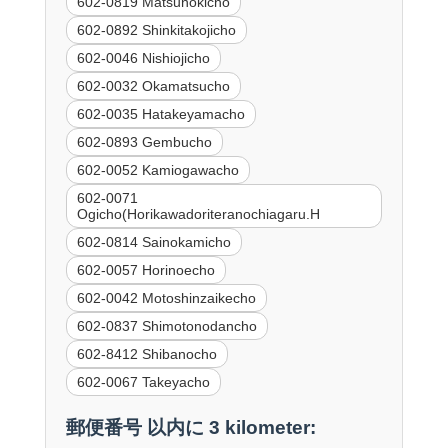
602-0819 Matsunokicho
602-0892 Shinkitakojicho
602-0046 Nishiojicho
602-0032 Okamatsucho
602-0035 Hatakeyamacho
602-0893 Gembucho
602-0052 Kamiogawacho
602-0071
Ogicho(Horikawadoriteranochiagaru.H
602-0814 Sainokamicho
602-0057 Horinoecho
602-0042 Motoshinzaikecho
602-0837 Shimotonodancho
602-8412 Shibanocho
602-0067 Takeyacho
郵便番号 以内に 3 kilometer: