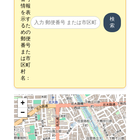
情報
を表
示す
検
るた
索
めの
郵便
番号
また
は市
区町
村
名：
+
−