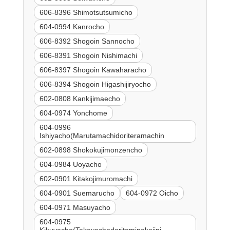
606-8396 Shimotsutsumicho
604-0994 Kanrocho
606-8392 Shogoin Sannocho
606-8391 Shogoin Nishimachi
606-8397 Shogoin Kawaharacho
606-8394 Shogoin Higashijiryocho
602-0808 Kankijimaecho
604-0974 Yonchome
604-0996
Ishiyacho(Marutamachidoriteramachin
602-0898 Shokokujimonzencho
604-0984 Uoyacho
602-0901 Kitakojimuromachi
604-0901 Suemarucho
604-0972 Oicho
604-0971 Masuyacho
604-0975
Kikuyacho(Takeyachodoritominokojini