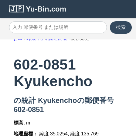
🇯🇵 Yu-Bin.com
検索
入力 郵便番号 または場所
日本
Kyoto Fu
Kyukencho
602-0851
602-0851
Kyukencho
の統計 Kyukenchoの郵便番号
602-0851
標高:
m
地理座標：
緯度 35.0254, 経度 135.769