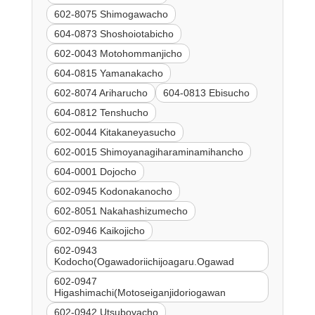
602-8075 Shimogawacho
604-0873 Shoshoiotabicho
602-0043 Motohommanjicho
604-0815 Yamanakacho
602-8074 Ariharucho
604-0813 Ebisucho
604-0812 Tenshucho
602-0044 Kitakaneyasucho
602-0015 Shimoyanagiharaminamihancho
604-0001 Dojocho
602-0945 Kodonakanocho
602-8051 Nakahashizumecho
602-0946 Kaikojicho
602-0943
Kodocho(Ogawadoriichijoagaru.Ogawad
602-0947
Higashimachi(Motoseiganjidoriogawan
602-0942 Utsuboyacho