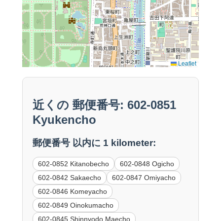
Leaflet
近くの 郵便番号: 602-0851
Kyukencho
郵便番号 以内に 1 kilometer:
602-0852 Kitanobecho
602-0848 Ogicho
602-0842 Sakaecho
602-0847 Omiyacho
602-0846 Komeyacho
602-0849 Oinokumacho
602-0845 Shinnyodo Maecho