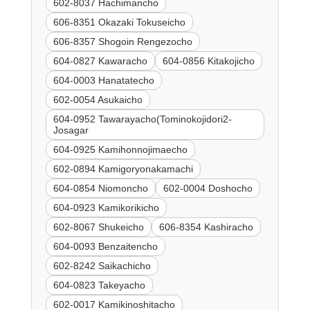
602-8037 Hachimancho
606-8351 Okazaki Tokuseicho
606-8357 Shogoin Rengezocho
604-0827 Kawaracho
604-0856 Kitakojicho
604-0003 Hanatatecho
602-0054 Asukaicho
604-0952 Tawarayacho(Tominokojidori2-
Josagar
604-0925 Kamihonnojimaecho
602-0894 Kamigoryonakamachi
604-0854 Niomoncho
602-0004 Doshocho
604-0923 Kamikorikicho
602-8067 Shukeicho
606-8354 Kashiracho
604-0093 Benzaitencho
602-8242 Saikachicho
604-0823 Takeyacho
602-0017 Kamikinoshitacho