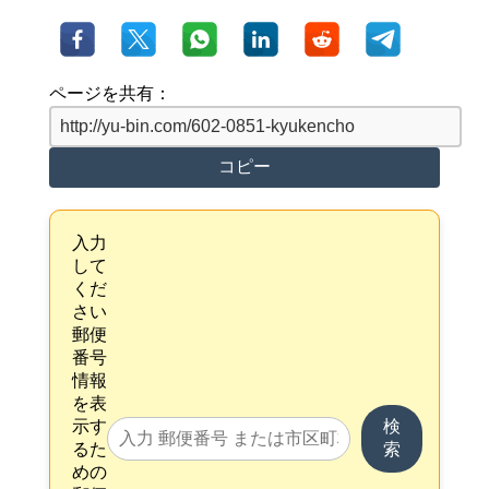
ページを共有：
コピー
入力
して
くだ
さい
郵便
番号
情報
を表
示す
検
るた
索
めの