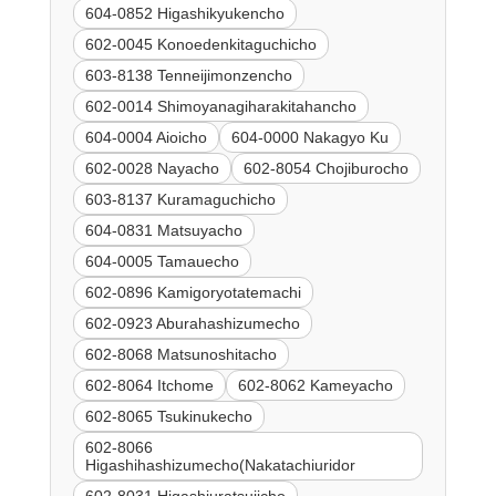
604-0852 Higashikyukencho
602-0045 Konoedenkitaguchicho
603-8138 Tenneijimonzencho
602-0014 Shimoyanagiharakitahancho
604-0004 Aioicho
604-0000 Nakagyo Ku
602-0028 Nayacho
602-8054 Chojiburocho
603-8137 Kuramaguchicho
604-0831 Matsuyacho
604-0005 Tamauecho
602-0896 Kamigoryotatemachi
602-0923 Aburahashizumecho
602-8068 Matsunoshitacho
602-8064 Itchome
602-8062 Kameyacho
602-8065 Tsukinukecho
602-8066
Higashihashizumecho(Nakatachiuridor
602-8031 Higashiuratsujicho