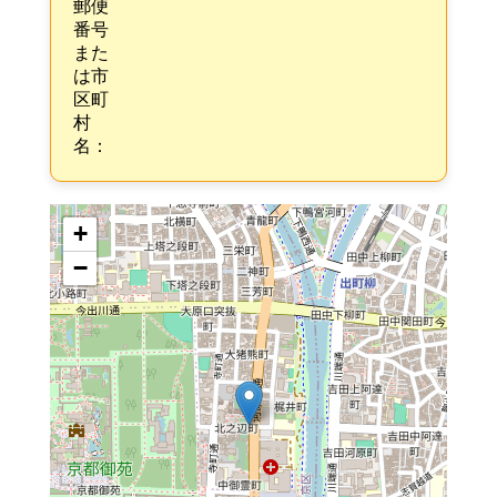
郵便
番号
また
は市
区町
村
名：
+
−