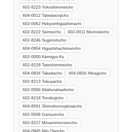
602-8223 Yokoshimmeicho
604-0012 Tatedaionjicho
602-0062 Hokyoinhigashimachi
602-8222 Seimeicho
602-0011 Morinokicho
602-8246 Sugimotocho
604-0954 Higashihachimancho
602-0000 Kamigyo Ku
602-8228 Tateshimmeicho
604-0834 Takadacho
604-0826 Hiiragicho
602-8213 Tokuyacho
602-0056 Kitafunahashicho
602-8218 Tomikojicho
604-8091 Shimohonnojimaecho
602-0008 Gansuincho
602-8217 Minamimonzencho
604-0845 Nijo Dencho