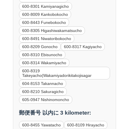
600-8301 Kamiyanagicho
600-8009 Kankobokocho
600-8443 Funebokocho
600-8305 Higashiwakamatsucho
600-8491 Niwatoribokocho
600-8209 Gonocho
600-8317 Kagiyacho
600-8310 Ebisunocho
600-8314 Wakamiyacho
600-8319
Takeyacho(Wakamiyadorikitakojisagar
604-8153 Takannacho
600-8210 Sakuragicho
605-0947 Nishinomoncho
郵便番号 以内に 3 kilometer:
600-8455 Yawatacho
600-8109 Hirayacho