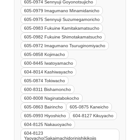
605-0974 Sennyuji Goyonotsujicho
605-0979 Imagumano Minamidanicho
605-0975 Sennyuji Suzumegamoricho
605-0983 Fukuine Kamitakamatsucho
605-0982 Fukuine Shimotakamatsucho
605-0972 Imagumano Tsuruginomiyacho
605-0858 Kojimacho
600-8445 Iwatoyamacho
604-8014 Kashiwayacho
605-0874 Tokiwacho
600-8311 Bishamoncho
600-8008 Naginatabokocho
605-0863 Bairincho
605-0875 Kaneicho
605-0993 Hiyoshicho
604-8127 Kikuyacho
604-8125 Nakauoyacho
604-8123
Yaoyacho(Sakaimachidorinishikikojis