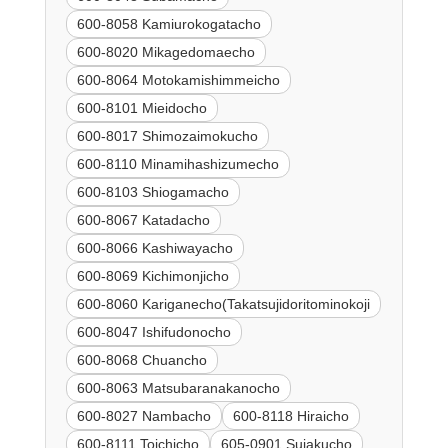
600-8058 Kamiurokogatacho
600-8020 Mikagedomaecho
600-8064 Motokamishimmeicho
600-8101 Mieidocho
600-8017 Shimozaimokucho
600-8110 Minamihashizumecho
600-8103 Shiogamacho
600-8067 Katadacho
600-8066 Kashiwayacho
600-8069 Kichimonjicho
600-8060 Kariganecho(Takatsujidoritominokoji
600-8047 Ishifudonocho
600-8068 Chuancho
600-8063 Matsubaranakanocho
600-8027 Nambacho
600-8118 Hiraicho
600-8111 Toichicho
605-0901 Sujakucho