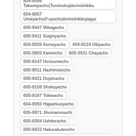
604-8056
Takamiyacho(Tominokojidorinishikiko
604-8057
Umeyacho(Fuyachodorinishikikojiagar
600-8447 Mikagecho
600-8411 Suiginyacho
604-8026 Komeyacho
604-8124 Obiyacho
605-0803 Kameicho
605-0931 Chayacho
600-8147 Horizumecho
600-8011 Hashimotocho
600-8421 Dojishacho
600-8158 Shokuyacho
600-8167 Tokiwacho
604-8055 Higashiuoyacho
605-0871 Jihoinammachi
600-8304 Ushitoracho
600-8422 Hakurakutencho