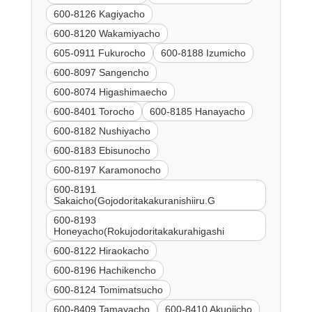
600-8126 Kagiyacho
600-8120 Wakamiyacho
605-0911 Fukurocho
600-8188 Izumicho
600-8097 Sangencho
600-8074 Higashimaecho
600-8401 Torocho
600-8185 Hanayacho
600-8182 Nushiyacho
600-8183 Ebisunocho
600-8197 Karamonocho
600-8191
Sakaicho(Gojodoritakakuranishiiru.G
600-8193
Honeyacho(Rokujodoritakakurahigashi
600-8122 Hiraokacho
600-8196 Hachikencho
600-8124 Tomimatsucho
600-8409 Tamayacho
600-8410 Akuojicho