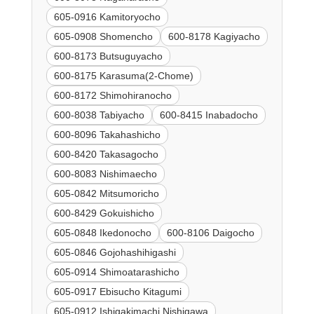
605-0916 Kamitoryocho
605-0908 Shomencho
600-8178 Kagiyacho
600-8173 Butsuguyacho
600-8175 Karasuma(2-Chome)
600-8172 Shimohiranocho
600-8038 Tabiyacho
600-8415 Inabadocho
600-8096 Takahashicho
600-8420 Takasagocho
600-8083 Nishimaecho
605-0842 Mitsumoricho
600-8429 Gokuishicho
605-0848 Ikedonocho
600-8106 Daigocho
605-0846 Gojohashihigashi
605-0914 Shimoatarashicho
605-0917 Ebisucho Kitagumi
605-0912 Ishigakimachi Nishigawa