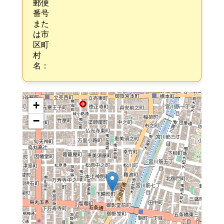
郵便
番号
また
は市
区町
村
名：
+
−