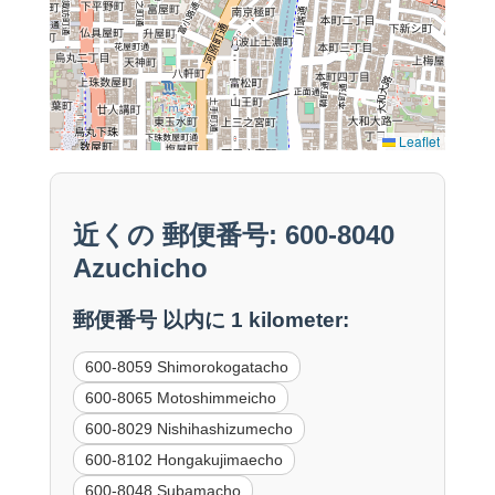
Leaflet
近くの 郵便番号: 600-8040
Azuchicho
郵便番号 以内に 1 kilometer:
600-8059 Shimorokogatacho
600-8065 Motoshimmeicho
600-8029 Nishihashizumecho
600-8102 Hongakujimaecho
600-8048 Subamacho