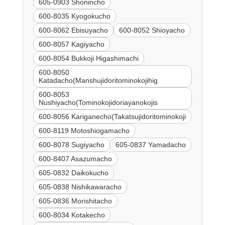
605-0903 Shonincho
600-8035 Kyogokucho
600-8062 Ebisuyacho
600-8052 Shioyacho
600-8057 Kagiyacho
600-8054 Bukkoji Higashimachi
600-8050
Katadacho(Manshujidoritominokojihig
600-8053
Nushiyacho(Tominokojidoriayanokojis
600-8056 Kariganecho(Takatsujidoritominokoji
600-8119 Motoshiogamacho
600-8078 Sugiyacho
605-0837 Yamadacho
600-8407 Asazumacho
605-0832 Daikokucho
605-0838 Nishikawaracho
605-0836 Morishitacho
600-8034 Kotakecho