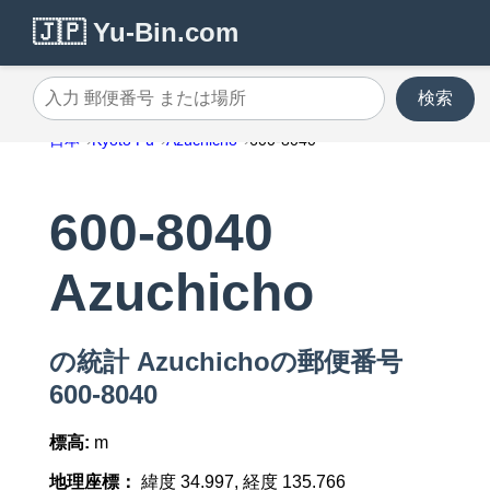
🇯🇵 Yu-Bin.com
検索
入力 郵便番号 または場所
日本
Kyoto Fu
Azuchicho
600-8040
600-8040
Azuchicho
の統計 Azuchichoの郵便番号
600-8040
標高:
m
地理座標：
緯度 34.997, 経度 135.766