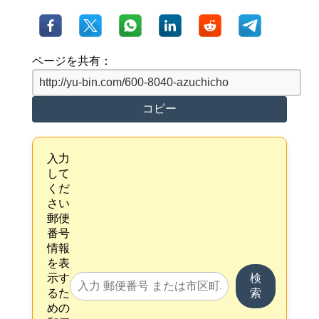
ページを共有：
コピー
入力
して
くだ
さい
郵便
番号
情報
を表
示す
検
るた
索
めの