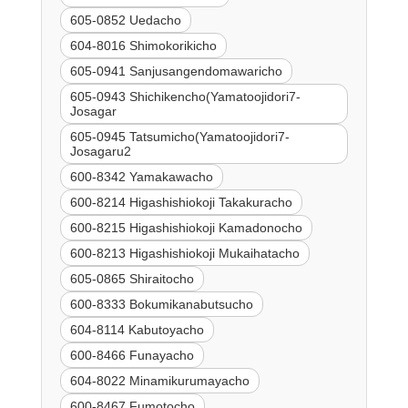
605-0852 Uedacho
604-8016 Shimokorikicho
605-0941 Sanjusangendomawaricho
605-0943 Shichikencho(Yamatoojidori7-
Josagar
605-0945 Tatsumicho(Yamatoojidori7-
Josagaru2
600-8342 Yamakawacho
600-8214 Higashishiokoji Takakuracho
600-8215 Higashishiokoji Kamadonocho
600-8213 Higashishiokoji Mukaihatacho
605-0865 Shiraitocho
600-8333 Bokumikanabutsucho
604-8114 Kabutoyacho
600-8466 Funayacho
604-8022 Minamikurumayacho
600-8467 Fumotocho