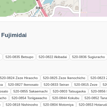
ujimidai
a
520-0835 Betsupo
520-0822 Akibadai
520-0836 Sugiuracho
520-0824 Zeze Hiraocho
520-0825 Zeze Ikenochicho
520-0823 
ka
520-0827 Ikenosato
520-0833 Seiran
520-0815 Zeze
52
osato
520-0855 Sakaemachi
520-0803 Tatsugaoka
520-0856 
acho
520-0854 Toriigawacho
520-0844 Kokubu
520-0852 Tan
o
520-0818 Nishinosho
520-0804 Motomiya
520-0853 Hotarud