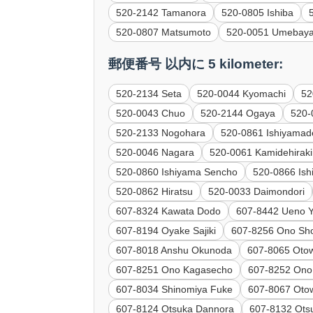
520-2142 Tamanora
520-0805 Ishiba
520-0807 Matsumoto
520-0051 Umebaya
郵便番号 以内に 5 kilometer:
520-2134 Seta
520-0044 Kyomachi
52
520-0043 Chuo
520-2144 Ogaya
520-
520-2133 Nogohara
520-0861 Ishiyamad
520-0046 Nagara
520-0061 Kamidehirak
520-0860 Ishiyama Sencho
520-0866 Is
520-0862 Hiratsu
520-0033 Daimondori
607-8324 Kawata Dodo
607-8442 Ueno 
607-8194 Oyake Sajiki
607-8256 Ono Sho
607-8018 Anshu Okunoda
607-8065 Otow
607-8251 Ono Kagasecho
607-8252 Ono
607-8034 Shinomiya Fuke
607-8067 Oto
607-8124 Otsuka Dannora
607-8132 Ots