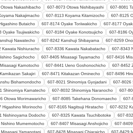
 Otowa Nakashibacho
607-8073 Otowa Nishibayashi
607-8081 T
Koyama Nakajimacho
607-8113 Koyama Kitamizocho
607-8125 O
Higashino Butaicho
607-8174 Oyake Toriiwakicho
607-8177 Oyak
3 Oyake Tsujiwakicho
607-8184 Oyake Konotsujicho
607-8186 O
anshuji Nawatecho
607-8242 Kanshuji Shibayama
607-8259 Ono 
 Kawata Nishiuracho
607-8336 Kawata Nakabatacho
607-8343 
ishino Sagichocho
607-8405 Misasagi Tayamacho
607-8416 Mis
 Misasagi Kamotocho
607-8441 Ueno Goshonochicho
607-8452 
Kamikazan Sakajiri
607-8471 Kitakazan Ominecho
607-8496 Hin
Anshu Bishamondocho
607-8021 Shinomiya Gyojadani
607-8026
1 Shinomiya Kamatecho
607-8032 Shinomiya Naranocho
607-80
66 Otowa Morimawaricho
607-8085 Takehana Donomaecho
607-
7 Higashino Morinocho
607-8165 Nagitsuji Hiratacho
607-8232 K
1 Nishinoyama Dodocho
607-8325 Kawata Tsuchibotoke
607-83
 Nishino Mumemotocho
607-8407 Misasagi Anshojicho
607-8409
 Misasagi Yamanotani
607-8428 Misasagi Chiaraicho
607-8429 M