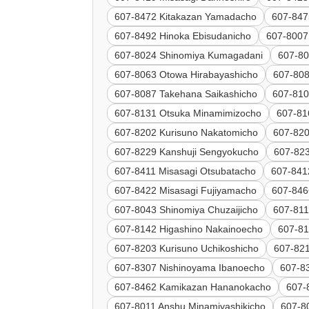
607-8472 Kitakazan Yamadacho
607-847
607-8492 Hinoka Ebisudanicho
607-8007
607-8024 Shinomiya Kumagadani
607-80
607-8063 Otowa Hirabayashicho
607-80
607-8087 Takehana Saikashicho
607-810
607-8131 Otsuka Minamimizocho
607-816
607-8202 Kurisuno Nakatomicho
607-820
607-8229 Kanshuji Sengyokucho
607-82
607-8411 Misasagi Otsubatacho
607-841
607-8422 Misasagi Fujiyamacho
607-846
607-8043 Shinomiya Chuzaijicho
607-811
607-8142 Higashino Nakainoecho
607-81
607-8203 Kurisuno Uchikoshicho
607-821
607-8307 Nishinoyama Ibanoecho
607-8
607-8462 Kamikazan Hananokacho
607-
607-8011 Anshu Minamiyashikicho
607-8