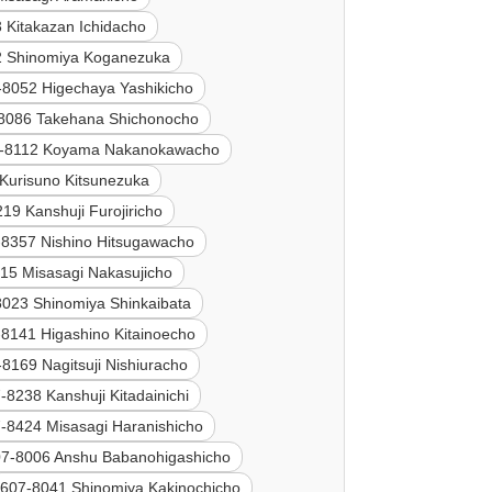
 Kitakazan Ichidacho
2 Shinomiya Koganezuka
-8052 Higechaya Yashikicho
8086 Takehana Shichonocho
-8112 Koyama Nakanokawacho
Kurisuno Kitsunezuka
19 Kanshuji Furojiricho
-8357 Nishino Hitsugawacho
15 Misasagi Nakasujicho
8023 Shinomiya Shinkaibata
8141 Higashino Kitainoecho
8169 Nagitsuji Nishiuracho
-8238 Kanshuji Kitadainichi
-8424 Misasagi Haranishicho
7-8006 Anshu Babanohigashicho
607-8041 Shinomiya Kakinochicho