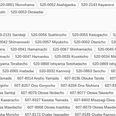
520-0801 Nionohama
520-0052 Asahigaoka
520-2143 Kayanora
shi
520-0053 Otowadai
0-2131 Sandaiji
520-0056 Suehirocho
520-0055 Kasugacho
5
0042 Shimanoseki
520-0057 Miyukicho
520-0062 Otanicho
52
era
520-0041 Hamamachi
525-0067 Shinhamacho
520-0045 F
imachi
520-0047 Hamaotsu
520-0035 Kozekicho
520-0034 Mi
hiyama Terabecho
520-0868 Ishiyama Sotohatacho
520-0869 Ish
520-0065 Inabadai
520-0032 Kannonji
520-0863 Sencho
60
Yamada
607-8014 Anshu Yamada
607-8136 Otsuka Tanda
607
jicho
607-8257 Ono Goryocho
607-8258 Ono Nishiura
607-83
a Santoji
607-8075 Otowa Nodacho
607-8077 Otowa Sawacho
 Kawaracho
607-8327 Kawata Yamada
607-8403 Misasagi Oiwa
wa Maedacho
607-8068 Otowa Inashiba
607-8079 Otowa Maede
uka Moricho
607-8172 Oyake Iwayaden
607-8185 Oyake Kanno