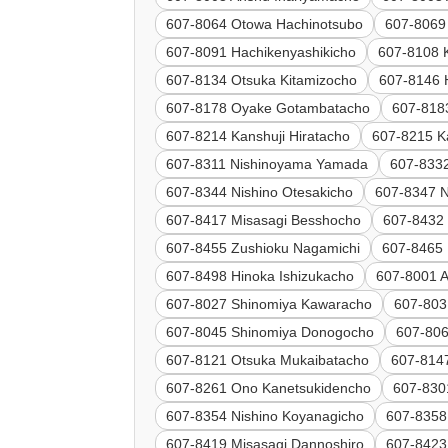
607-8064 Otowa Hachinotsubo
607-8069
607-8091 Hachikenyashikicho
607-8108 
607-8134 Otsuka Kitamizocho
607-8146 
607-8178 Oyake Gotambatacho
607-818
607-8214 Kanshuji Hiratacho
607-8215 K
607-8311 Nishinoyama Yamada
607-8332
607-8344 Nishino Otesakicho
607-8347 N
607-8417 Misasagi Besshocho
607-8432
607-8455 Zushioku Nagamichi
607-8465 
607-8498 Hinoka Ishizukacho
607-8001 
607-8027 Shinomiya Kawaracho
607-803
607-8045 Shinomiya Donogocho
607-80
607-8121 Otsuka Mukaibatacho
607-814
607-8261 Ono Kanetsukidencho
607-830
607-8354 Nishino Koyanagicho
607-8358
607-8419 Misasagi Dannoshiro
607-8423