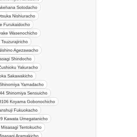
akehana Sotodacho
tsuka Nishiuracho
e Furukaidocho
yake Wasenochicho
Tsuzurajiricho
Nishino Agezawacho
asagi Shindocho
Zushioku Yakuracho
oka Sakawakicho
 Shinomiya Yamadacho
44 Shinomiya Sensuicho
8106 Koyama Gobonochicho
anshuji Fukuokacho
29 Kawata Umegatanicho
 Misasagi Tentokucho
isasagi Aramakicho