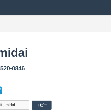
midai
20-0846
コピー