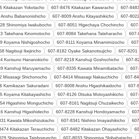
5 Kitakazan Yokotacho
607-8476 Kitakazan Kawaracho
607-8483
 Anshu Babanonishicho
607-8009 Anshu Kitayashikicho
607-802
28 Shinomiya Iwakubocho
607-8051 Higechaya Chochincho
607
83 Takehana Kinomotocho
607-8084 Takehana Tateharacho
607-
9 Koyama Nishigoshocho
607-8111 Koyama Minamimizocho
607
8 Nagitsuji Ikejiricho
607-8182 Oyake Sakanotsujicho
607-8201 
4 Kurisuno Hananokicho
607-8218 Kanshuji Goshochicho
607-82
39 Kanshuji Maruyamacho
607-8335 Kawata Minamibatacho
607
2 Misasagi Shichonocho
607-8414 Misasagi Nakauchicho
607-84
6 Kamikazan Sakuradani
607-8008 Anshu Higashikaidocho
607-
5 Koyama Kitabayashicho
607-8126 Otsuka Motoyashikicho
607-
54 Higashino Monguchicho
607-8161 Nagitsuji Chuzaikecho
607-
6 Kanshuji Higashidecho
607-8228 Kanshuji Hondoyamacho
607
331 Kawata Mikoshizukacho
607-8341 Nishino Imayashikicho
607
8474 Kitakazan Terauchicho
607-8482 Kitakazan Ohayashicho
60
029 Shinomiya Taishoguncho
607-8033 Shinomiya Shibahatacho