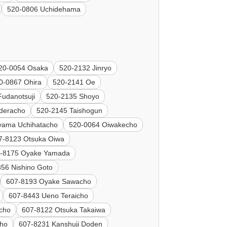
520-0806 Uchidehama
20-0054 Osaka
520-2132 Jinryo
0-0867 Ohira
520-2141 Oe
udanotsuji
520-2135 Shoyo
ideracho
520-2145 Taishogun
iyama Uchihatacho
520-0064 Oiwakecho
7-8123 Otsuka Oiwa
-8175 Oyake Yamada
56 Nishino Goto
607-8193 Oyake Sawacho
607-8443 Ueno Teraicho
cho
607-8122 Otsuka Takaiwa
cho
607-8231 Kanshuji Doden