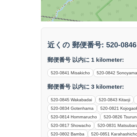
近くの 郵便番号: 520-0846 F
郵便番号 以内に 1 kilometer:
520-0841 Misakicho
520-0842 Sonoyam
郵便番号 以内に 3 kilometer:
520-0845 Wakabadai
520-0843 Kitaoji
520-0834 Gotenhama
520-0821 Kojogao
520-0814 Hommarucho
520-0826 Tsurun
520-0817 Showacho
520-0831 Matsubar
520-0802 Bamba
520-0851 Karahashich