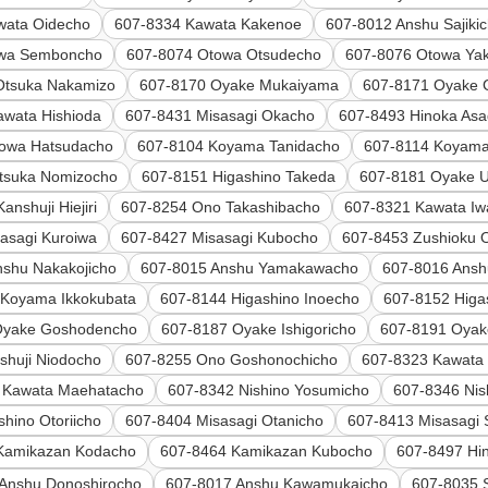
wata Oidecho
607-8334 Kawata Kakenoe
607-8012 Anshu Sajiki
owa Semboncho
607-8074 Otowa Otsudecho
607-8076 Otowa Ya
Otsuka Nakamizo
607-8170 Oyake Mukaiyama
607-8171 Oyake
awata Hishioda
607-8431 Misasagi Okacho
607-8493 Hinoka As
towa Hatsudacho
607-8104 Koyama Tanidacho
607-8114 Koyam
tsuka Nomizocho
607-8151 Higashino Takeda
607-8181 Oyake 
anshuji Hiejiri
607-8254 Ono Takashibacho
607-8321 Kawata Iw
asagi Kuroiwa
607-8427 Misasagi Kubocho
607-8453 Zushioku 
nshu Nakakojicho
607-8015 Anshu Yamakawacho
607-8016 Ans
 Koyama Ikkokubata
607-8144 Higashino Inoecho
607-8152 Higa
Oyake Goshodencho
607-8187 Oyake Ishigoricho
607-8191 Oyak
shuji Niodocho
607-8255 Ono Goshonochicho
607-8323 Kawata 
 Kawata Maehatacho
607-8342 Nishino Yosumicho
607-8346 Nis
shino Otoriicho
607-8404 Misasagi Otanicho
607-8413 Misasagi
Kamikazan Kodacho
607-8464 Kamikazan Kubocho
607-8497 Hi
Anshu Donoshirocho
607-8017 Anshu Kawamukaicho
607-8035 