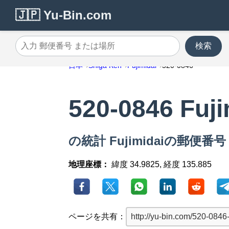
🇯🇵 Yu-Bin.com
検索
入力 郵便番号 または場所
日本
Shiga Ken
Fujimidai
520-0846
520-0846 Fuji
の統計 Fujimidaiの郵便番号 5
地理座標：
緯度 34.9825, 経度 135.885
ページを共有：