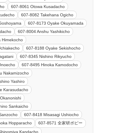
cho
607-8061 Otowa Kusadacho
kudecho
607-8082 Takehana Ogicho
 Goshoyama
607-8173 Oyake Okuyamada
adacho
607-8004 Anshu Yashikicho
a Himekocho
Uchiakecho
607-8188 Oyake Sekishocho
agatani
607-8345 Nishino Rikyucho
Onoecho
607-8495 Hinoka Kamodocho
hu Nakamizocho
shino Yashiro
e Karasudacho
Okanonishi
hino Sankaicho
 Sanzocho
607-8418 Misasagi Ushiocho
noka Hopparacho
607-8571 全家研ポピー
Shinomiya Kandacho