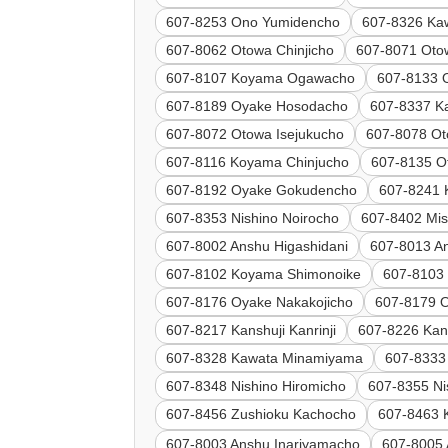
607-8253 Ono Yumidencho
607-8326 Ka
607-8062 Otowa Chinjicho
607-8071 Ot
607-8107 Koyama Ogawacho
607-8133 
607-8189 Oyake Hosodacho
607-8337 K
607-8072 Otowa Isejukucho
607-8078 O
607-8116 Koyama Chinjucho
607-8135 O
607-8192 Oyake Gokudencho
607-8241 K
607-8353 Nishino Noirocho
607-8402 Mis
607-8002 Anshu Higashidani
607-8013 A
607-8102 Koyama Shimonoike
607-8103
607-8176 Oyake Nakakojicho
607-8179 
607-8217 Kanshuji Kanrinji
607-8226 Kan
607-8328 Kawata Minamiyama
607-8333
607-8348 Nishino Hiromicho
607-8355 Ni
607-8456 Zushioku Kachocho
607-8463 
607-8003 Anshu Inariyamacho
607-8005 