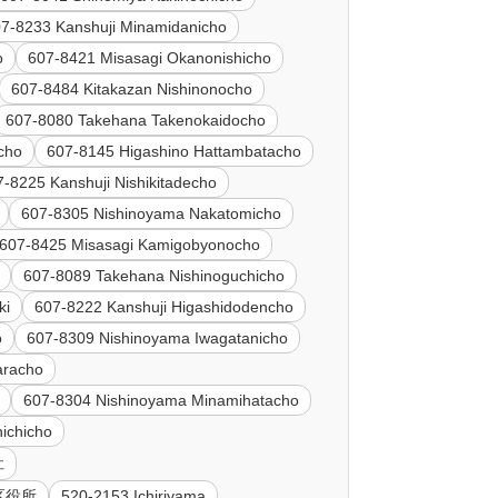
7-8233 Kanshuji Minamidanicho
o
607-8421 Misasagi Okanonishicho
607-8484 Kitakazan Nishinonocho
607-8080 Takehana Takenokaidocho
cho
607-8145 Higashino Hattambatacho
7-8225 Kanshuji Nishikitadecho
607-8305 Nishinoyama Nakatomicho
607-8425 Misasagi Kamigobyonocho
607-8089 Takehana Nishinoguchicho
ki
607-8222 Kanshuji Higashidodencho
o
607-8309 Nishinoyama Iwagatanicho
aracho
607-8304 Nishinoyama Minamihatacho
ichicho
社
科区役所
520-2153 Ichiriyama