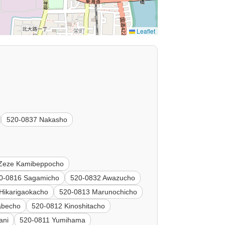
Leaflet
520-0837 Nakasho
Zeze Kamibeppocho
0-0816 Sagamicho
520-0832 Awazucho
Hikarigaokacho
520-0813 Marunochicho
abecho
520-0812 Kinoshitacho
ani
520-0811 Yumihama