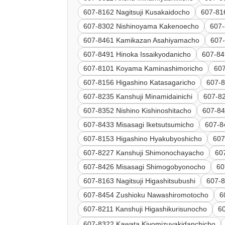
607-8162 Nagitsuji Kusakaidocho
607-81
607-8302 Nishinoyama Kakenoecho
607-
607-8461 Kamikazan Asahiyamacho
607
607-8491 Hinoka Issaikyodanicho
607-84
607-8101 Koyama Kaminashimoricho
60
607-8156 Higashino Katasagaricho
607-8
607-8235 Kanshuji Minamidainichi
607-8
607-8352 Nishino Kishinoshitacho
607-84
607-8433 Misasagi Iketsutsumicho
607-8
607-8153 Higashino Hyakubyoshicho
607
607-8227 Kanshuji Shimonochayacho
60
607-8426 Misasagi Shimogobyonocho
60
607-8163 Nagitsuji Higashitsubushi
607-8
607-8454 Zushioku Nawashiromotocho
6
607-8211 Kanshuji Higashikurisunocho
6
607-8322 Kawata Kiyomizuyakidanchicho