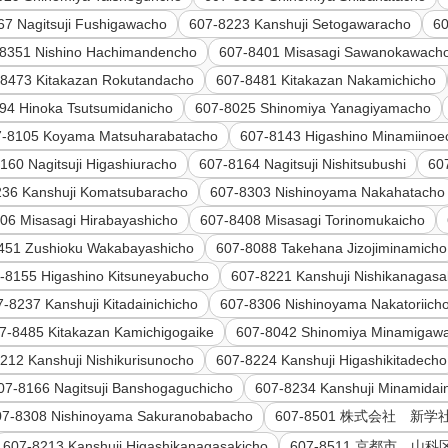
67 Nagitsuji Fushigawacho
607-8223 Kanshuji Setogawaracho
60
8351 Nishino Hachimandencho
607-8401 Misasagi Sawanokawach
-8473 Kitakazan Rokutandacho
607-8481 Kitakazan Nakamichicho
94 Hinoka Tsutsumidanicho
607-8025 Shinomiya Yanagiyamacho
7-8105 Koyama Matsuharabatacho
607-8143 Higashino Minamiinoe
160 Nagitsuji Higashiuracho
607-8164 Nagitsuji Nishitsubushi
60
236 Kanshuji Komatsubaracho
607-8303 Nishinoyama Nakahatacho
06 Misasagi Hirabayashicho
607-8408 Misasagi Torinomukaicho
451 Zushioku Wakabayashicho
607-8088 Takehana Jizojiminamicho
-8155 Higashino Kitsuneyabucho
607-8221 Kanshuji Nishikanagasa
7-8237 Kanshuji Kitadainichicho
607-8306 Nishinoyama Nakatoriich
7-8485 Kitakazan Kamichigogaike
607-8042 Shinomiya Minamigaw
212 Kanshuji Nishikurisunocho
607-8224 Kanshuji Higashikitadecho
07-8166 Nagitsuji Banshogaguchicho
607-8234 Kanshuji Minamidain
07-8308 Nishinoyama Sakuranobabacho
607-8501 株式会社 新学
607-8213 Kanshuji Higashikanagasakicho
607-8511 京都市 山