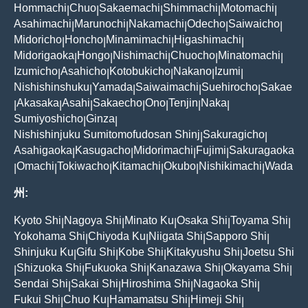
Hommachi
Chuo
Sakaemachi
Shimmachi
Motomachi
|
|
|
|
|
Asahimachi
Marunochi
Nakamachi
Odecho
Saiwaicho
|
|
|
|
|
Midoricho
Honcho
Minamimachi
Higashimachi
|
|
|
|
Midorigaoka
Hongo
Nishimachi
Chuocho
Minatomachi
|
|
|
|
|
Izumicho
Asahicho
Kotobukicho
Nakano
Izumi
|
|
|
|
|
Nishishinshuku
Yamada
Saiwaimachi
Suehirocho
Sakae
|
|
|
|
Akasaka
Asahi
Sakaecho
Ono
Tenjin
Naka
|
|
|
|
|
|
|
Sumiyoshicho
Ginza
|
|
Nishishinjuku Sumitomofudosan Shinj
Sakuragicho
|
|
Asahigaoka
Kasugacho
Midorimachi
Fujimi
Sakuragaoka
|
|
|
|
Omachi
Tokiwacho
Kitamachi
Okubo
Nishikimachi
Wada
|
|
|
|
|
|
州:
Kyoto Shi
Nagoya Shi
Minato Ku
Osaka Shi
Toyama Shi
|
|
|
|
|
Yokohama Shi
Chiyoda Ku
Niigata Shi
Sapporo Shi
|
|
|
|
Shinjuku Ku
Gifu Shi
Kobe Shi
Kitakyushu Shi
Joetsu Shi
|
|
|
|
Shizuoka Shi
Fukuoka Shi
Kanazawa Shi
Okayama Shi
|
|
|
|
|
Sendai Shi
Sakai Shi
Hiroshima Shi
Nagaoka Shi
|
|
|
|
Fukui Shi
Chuo Ku
Hamamatsu Shi
Himeji Shi
|
|
|
|