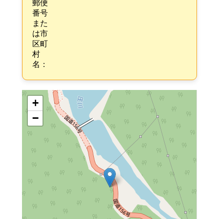
郵便
番号
また
は市
区町
村
名：
+
−