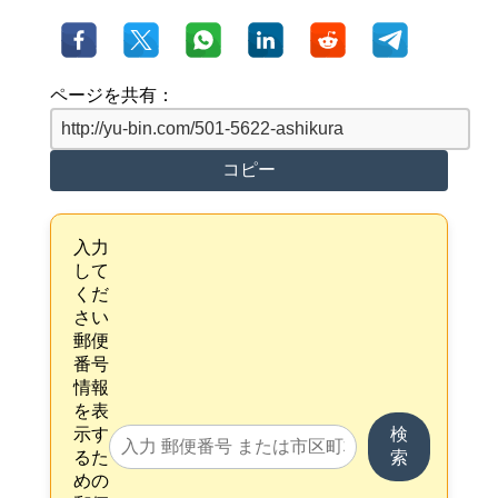
ページを共有：
コピー
入力
して
くだ
さい
郵便
番号
情報
を表
示す
検
るた
索
めの