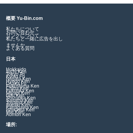
概要 Yu-Bin.com
私たちについて
お問い合わせ
リンクについて
私たちと一緒に広告を出し
ませんか
よくある質問
日本
Hokkaido
Aichi Ken
Tokyo To
Kyoto Fu
Niigata Ken
Hyogo Ken
Osaka Fu
Fukushima Ken
Chiba Ken
Fukuoka Ken
Miyagi Ken
Gifu Ken
Shizuoka Ken
Saitama Ken
Toyama Ken
Ibaraki Ken
Kanagawa Ken
Ishikawa Ken
Mie Ken
Aomori Ken
場所: