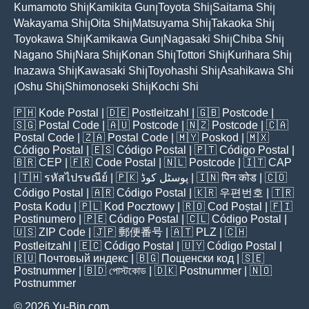
Kumamoto Shi
Kamikita Gun
Toyota Shi
Saitama Shi
|
|
|
|
Wakayama Shi
Oita Shi
Matsuyama Shi
Takaoka Shi
|
|
|
|
Toyokawa Shi
Kamikawa Gun
Nagasaki Shi
Chiba Shi
|
|
|
|
Nagano Shi
Nara Shi
Konan Shi
Tottori Shi
Kurihara Shi
|
|
|
|
|
Inazawa Shi
Kawasaki Shi
Toyohashi Shi
Asahikawa Shi
|
|
|
Oshu Shi
Shimonoseki Shi
Kochi Shi
|
|
|
🇵🇭
Kode Postal
| 🇩🇪
Postleitzahl
| 🇬🇧
Postcode
|
🇸🇬
Postal Code
| 🇦🇺
Postcode
| 🇳🇿
Postcode
| 🇨🇦
Postal Code
| 🇿🇦
Postal Code
| 🇲🇾
Poskod
| 🇲🇽
Código Postal
| 🇪🇸
Código Postal
| 🇵🇹
Código Postal
|
🇧🇷
CEP
| 🇫🇷
Code Postal
| 🇳🇱
Postcode
| 🇮🇹
CAP
| 🇹🇭
รหัสไปรษณีย์
| 🇵🇰
پوسٹل کوڈ
| 🇮🇳
पिन कोड
| 🇨🇴
Código Postal
| 🇦🇷
Código Postal
| 🇰🇷
우편번호
| 🇹🇷
Posta Kodu
| 🇵🇱
Kod Pocztowy
| 🇷🇴
Cod Poștal
| 🇫🇮
Postinumero
| 🇵🇪
Código Postal
| 🇨🇱
Código Postal
|
🇺🇸
ZIP Code
| 🇯🇵
郵便番号
| 🇦🇹
PLZ
| 🇨🇭
Postleitzahl
| 🇪🇨
Código Postal
| 🇺🇾
Código Postal
|
🇷🇺
Почтовый индекс
| 🇧🇬
Пощенски код
| 🇸🇪
Postnummer
| 🇧🇩
পোস্টকোড
| 🇩🇰
Postnummer
| 🇳🇴
Postnummer
© 2026 Yu-Bin.com