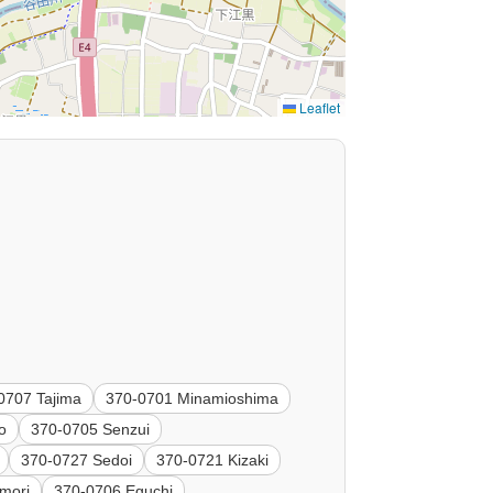
Leaflet
0707 Tajima
370-0701 Minamioshima
o
370-0705 Senzui
370-0727 Sedoi
370-0721 Kizaki
mori
370-0706 Eguchi