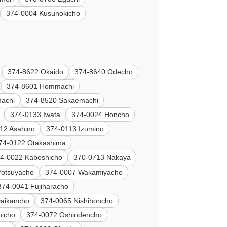
374-0004 Kusunokicho
374-8622 Okaido
374-8640 Odecho
374-8601 Hommachi
achi
374-8520 Sakaemachi
374-0133 Iwata
374-0024 Honcho
12 Asahino
374-0113 Izumino
74-0122 Otakashima
4-0022 Kaboshicho
370-0713 Nakaya
Yotsuyacho
374-0007 Wakamiyacho
374-0041 Fujiharacho
aikancho
374-0065 Nishihoncho
hicho
374-0072 Oshindencho