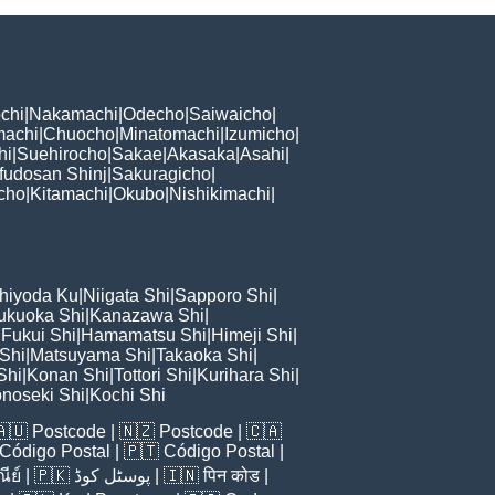
chi
|
Nakamachi
|
Odecho
|
Saiwaicho
|
machi
|
Chuocho
|
Minatomachi
|
Izumicho
|
hi
|
Suehirocho
|
Sakae
|
Akasaka
|
Asahi
|
fudosan Shinj
|
Sakuragicho
|
cho
|
Kitamachi
|
Okubo
|
Nishikimachi
|
hiyoda Ku
|
Niigata Shi
|
Sapporo Shi
|
ukuoka Shi
|
Kanazawa Shi
|
|
Fukui Shi
|
Hamamatsu Shi
|
Himeji Shi
|
 Shi
|
Matsuyama Shi
|
Takaoka Shi
|
Shi
|
Konan Shi
|
Tottori Shi
|
Kurihara Shi
|
noseki Shi
|
Kochi Shi
🇦🇺
Postcode
| 🇳🇿
Postcode
| 🇨🇦
Código Postal
| 🇵🇹
Código Postal
|
ีย์
| 🇵🇰
پوسٹل کوڈ
| 🇮🇳
पिन कोड
|