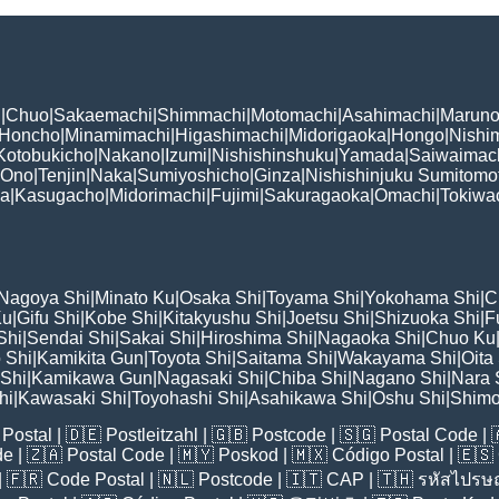
i
|
Chuo
|
Sakaemachi
|
Shimmachi
|
Motomachi
|
Asahimachi
|
Maruno
Honcho
|
Minamimachi
|
Higashimachi
|
Midorigaoka
|
Hongo
|
Nishi
Kotobukicho
|
Nakano
|
Izumi
|
Nishishinshuku
|
Yamada
|
Saiwaimac
Ono
|
Tenjin
|
Naka
|
Sumiyoshicho
|
Ginza
|
Nishishinjuku Sumitomo
ka
|
Kasugacho
|
Midorimachi
|
Fujimi
|
Sakuragaoka
|
Omachi
|
Tokiwa
Nagoya Shi
|
Minato Ku
|
Osaka Shi
|
Toyama Shi
|
Yokohama Shi
|
C
Ku
|
Gifu Shi
|
Kobe Shi
|
Kitakyushu Shi
|
Joetsu Shi
|
Shizuoka Shi
|
F
Shi
|
Sendai Shi
|
Sakai Shi
|
Hiroshima Shi
|
Nagaoka Shi
|
Chuo Ku
 Shi
|
Kamikita Gun
|
Toyota Shi
|
Saitama Shi
|
Wakayama Shi
|
Oita
Shi
|
Kamikawa Gun
|
Nagasaki Shi
|
Chiba Shi
|
Nagano Shi
|
Nara 
hi
|
Kawasaki Shi
|
Toyohashi Shi
|
Asahikawa Shi
|
Oshu Shi
|
Shimo
Postal
| 🇩🇪
Postleitzahl
| 🇬🇧
Postcode
| 🇸🇬
Postal Code
| 
de
| 🇿🇦
Postal Code
| 🇲🇾
Poskod
| 🇲🇽
Código Postal
| 🇪🇸
| 🇫🇷
Code Postal
| 🇳🇱
Postcode
| 🇮🇹
CAP
| 🇹🇭
รหัสไปรษณ