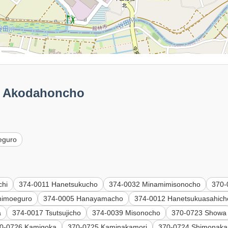
Akodahoncho
eguro
chi
374-0011 Hanetsukucho
374-0032 Minamimisonocho
370-
himoeguro
374-0005 Hanayamacho
374-0012 Hanetsukuasahich
a
374-0017 Tsutsujicho
374-0039 Misonocho
370-0723 Showa
0-0726 Kamigoka
370-0725 Kaminakamori
370-0724 Shimonaka