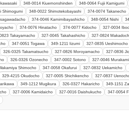
okawasaki
348-0014 Kiuemonshinden
348-0064 Fujii Kamigumi
ii Shimogumi
348-0022 Shimotekobayashi
374-0074 Takanecho
isagawadacho
374-0046 Kamimibayashicho
348-0054 Nishi
3
goyacho
374-0076 Hinatacho
374-0077 Kidocho
327-0034 Ibo
-0823 Takayamacho
327-0045 Takahashicho
327-0824 Makadoc
cho
347-0051 Togawa
349-1211 Iizumi
327-0835 Ueshimocho
326-0325 Takamatsucho
327-0826 Moroyamacho
327-0836 Ji
ho
326-0326 Ozonecho
347-0002 Sotono
327-0046 Murakam
Wakamiya Shimocho
347-0058 Okafurui
327-0832 Uekamicho
329-4215 Okudocho
327-0005 Shichikencho
327-0837 Uenoch
arikawa
349-1212 Mugikura
326-0327 Hakaricho
349-1151 Z
icho
327-0006 Kamidaicho
327-0016 Daishukucho
347-0054 