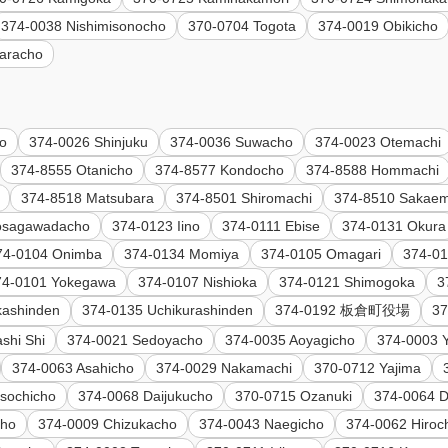
374-0038 Nishimisonocho
370-0704 Togota
374-0019 Obikicho
aracho
o
374-0026 Shinjuku
374-0036 Suwacho
374-0023 Otemachi
374-8555 Otanicho
374-8577 Kondocho
374-8588 Hommachi
374-8518 Matsubara
374-8501 Shiromachi
374-8510 Sakaem
osagawadacho
374-0123 Iino
374-0111 Ebise
374-0131 Okura
74-0104 Onimba
374-0134 Momiya
374-0105 Omagari
374-01
74-0101 Yokegawa
374-0107 Nishioka
374-0121 Shimogoka
3
kashinden
374-0135 Uchikurashinden
374-0192 板倉町役場
37
shi Shi
374-0021 Sedoyacho
374-0035 Aoyagicho
374-0003 
374-0063 Asahicho
374-0029 Nakamachi
370-0712 Yajima
sochicho
374-0068 Daijukucho
370-0715 Ozanuki
374-0064 D
cho
374-0009 Chizukacho
374-0043 Naegicho
374-0062 Hiroc