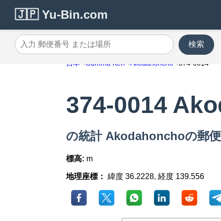
🇯🇵 Yu-Bin.com
検索
入力 郵便番号 または場所
日本
Gumma Ken
Akodahoncho
374-0014
374-0014 Ak
の統計 Akodahonchoの郵便番
標高:
m
地理座標：
緯度 36.2228, 経度 139.556