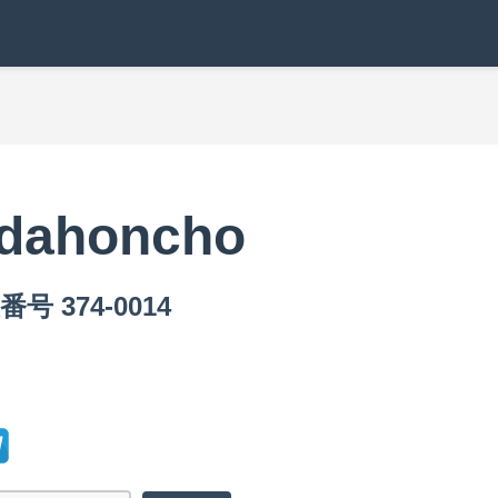
odahoncho
号 374-0014