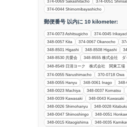
374-0069 Sakashitacho
374-0051 Shins
374-0044 Shimomibayashicho
郵便番号 以内に 10 kilometer:
374-0073 Ashitsugicho
374-0045 Irikaya
348-0057 Kita
374-0067 Okanocho
37
348-8501 Higashi
348-8508 Higashi
3
348-8530 共愛会
348-8555 株式会
348-8549 日清ヨーク 株式会社 関東工場
374-0055 Narushimacho
370-0718 Owa
348-0055 Hanyu
348-0061 Inago
348-
348-0023 Machiya
348-0037 Komatsu
348-0039 Kawasaki
348-0043 Kuwasaki
348-0026 Shimohanyu
348-0028 Kitabuk
348-0047 Shimoshingo
348-0051 Honka
348-0015 Kitaogishima
348-0035 Kamika