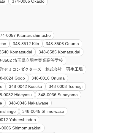
ata
374-0066 Okaido
74-0057 Kitanarushimacho
cho
348-8512 Kita
348-8506 Onuma
8540 Komatsudai
348-8585 Komatsudai
48-8502 埼玉県立羽生実業高等学校
 関東三洋セミコンダクターズ 株式会社 羽生工場
8-0024 Godo
348-0016 Onuma
ge
348-0042 Kosuka
348-0003 Tsunegi
8-0032 Hideyasu
348-0036 Sunayama
se
348-0046 Nakaiwase
mishingo
348-0045 Shimoiwase
0012 Yoheeshinden
-0006 Shimomurakimi