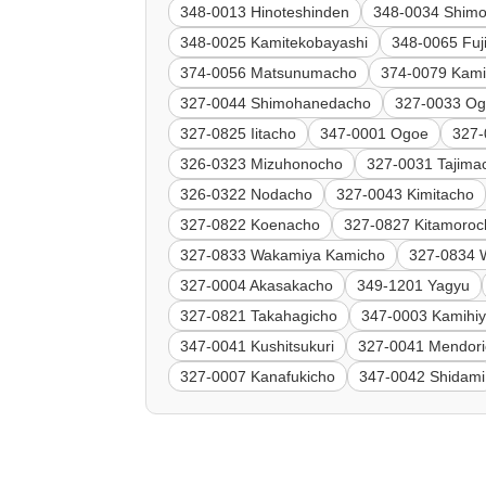
348-0013 Hinoteshinden
348-0034 Shim
348-0025 Kamitekobayashi
348-0065 Fuj
374-0056 Matsunumacho
374-0079 Kam
327-0044 Shimohanedacho
327-0033 O
327-0825 Iitacho
347-0001 Ogoe
327
326-0323 Mizuhonocho
327-0031 Tajima
326-0322 Nodacho
327-0043 Kimitacho
327-0822 Koenacho
327-0827 Kitamoroc
327-0833 Wakamiya Kamicho
327-0834 
327-0004 Akasakacho
349-1201 Yagyu
327-0821 Takahagicho
347-0003 Kamihiy
347-0041 Kushitsukuri
327-0041 Mendor
327-0007 Kanafukicho
347-0042 Shidami