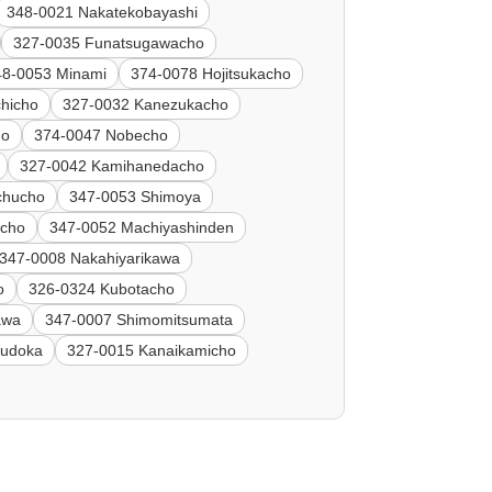
348-0021 Nakatekobayashi
327-0035 Funatsugawacho
48-0053 Minami
374-0078 Hojitsukacho
chicho
327-0032 Kanezukacho
ho
374-0047 Nobecho
327-0042 Kamihanedacho
chucho
347-0053 Shimoya
icho
347-0052 Machiyashinden
347-0008 Nakahiyarikawa
o
326-0324 Kubotacho
awa
347-0007 Shimomitsumata
Fudoka
327-0015 Kanaikamicho