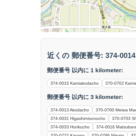
近くの 郵便番号: 374-0014 
郵便番号 以内に 1 kilometer:
374-0015 Kamiakodacho
370-0702 Kami
郵便番号 以内に 3 kilometer:
374-0013 Akodacho
370-0700 Meiwa Ma
374-0031 Higashimisonocho
370-0703 S
374-0033 Horikucho
374-0016 Matsubar
370-0722 Kayano
370-0795 Niisato
37