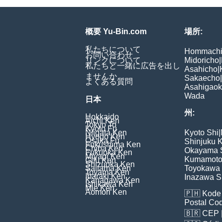
概要 Yu-Bin.com
場所:
私たちについて
Hommach
お問い合わせ
リンクについて
Midoricho
|
私たちと一緒に広告を出し
Asahicho
|
ませんか
Sakaecho
|
よくある質問
Asahigao
Wada
日本
州:
Hokkaido
Aichi Ken
Tokyo To
Kyoto Fu
Niigata Ken
Kyoto Shi
|
Hyogo Ken
Osaka Fu
Shinjuku 
Fukushima Ken
Chiba Ken
Okayama 
Fukuoka Ken
Miyagi Ken
Kumamoto
Gifu Ken
Shizuoka Ken
Saitama Ken
Toyokawa 
Toyama Ken
Ibaraki Ken
Inazawa S
Kanagawa Ken
Ishikawa Ken
Mie Ken
Aomori Ken
🇵🇭
Kode 
Postal Co
🇧🇷
CEP