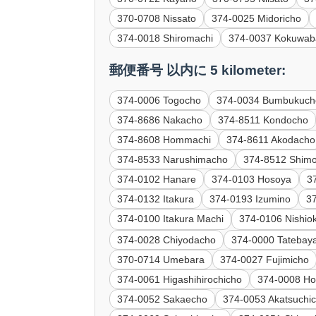
370-0708 Nissato
374-0025 Midoricho
374-0018 Shiromachi
374-0037 Kokuwab
郵便番号 以内に 5 kilometer:
374-0006 Togocho
374-0034 Bumbukuch
374-8686 Nakacho
374-8511 Kondocho
374-8608 Hommachi
374-8611 Akodacho
374-8533 Narushimacho
374-8512 Shim
374-0102 Hanare
374-0103 Hosoya
3
374-0132 Itakura
374-0193 Izumino
3
374-0100 Itakura Machi
374-0106 Nishio
374-0028 Chiyodacho
374-0000 Tatebaya
370-0714 Umebara
374-0027 Fujimicho
374-0061 Higashihirochicho
374-0008 Ho
374-0052 Sakaecho
374-0053 Akatsuchi