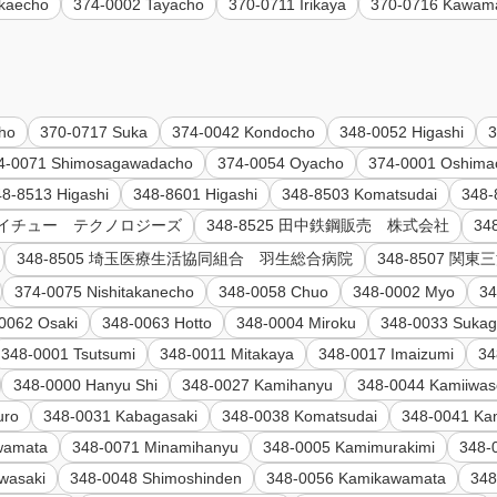
akaecho
374-0002 Tayacho
370-0711 Irikaya
370-0716 Kawam
cho
370-0717 Suka
374-0042 Kondocho
348-0052 Higashi
3
4-0071 Shimosagawadacho
374-0054 Oyacho
374-0001 Oshima
48-8513 Higashi
348-8601 Higashi
348-8503 Komatsudai
348-
社 ダイチュー テクノロジーズ
348-8525 田中鉄鋼販売 株式会社
3
348-8505 埼玉医療生活協同組合 羽生総合病院
348-8507
374-0075 Nishitakanecho
348-0058 Chuo
348-0002 Myo
34
0062 Osaki
348-0063 Hotto
348-0004 Miroku
348-0033 Suka
348-0001 Tsutsumi
348-0011 Mitakaya
348-0017 Imaizumi
34
348-0000 Hanyu Shi
348-0027 Kamihanyu
348-0044 Kamiiwa
uro
348-0031 Kabagasaki
348-0038 Komatsudai
348-0041 Ka
wamata
348-0071 Minamihanyu
348-0005 Kamimurakimi
348-
wasaki
348-0048 Shimoshinden
348-0056 Kamikawamata
348