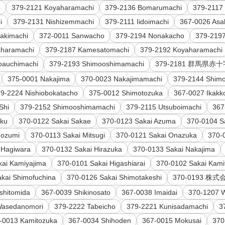
o
379-2121 Koyaharamachi
379-2136 Bomarumachi
379-2117
i
379-2131 Nishizemmachi
379-2111 Iidoimachi
367-0026 Asa
akimachi
372-0011 Sanwacho
379-2194 Nonakacho
379-219
aharamachi
379-2187 Kamesatomachi
379-2192 Koyaharamachi
oauchimachi
379-2193 Shimooshimamachi
379-2181 群馬県
375-0001 Nakajima
370-0023 Nakajimamachi
379-2144 Shim
9-2224 Nishiobokatacho
375-0012 Shimotozuka
367-0027 Ikakk
Shi
379-2152 Shimooshimamachi
379-2115 Utsuboimachi
367
oku
370-0122 Sakai Sakae
370-0123 Sakai Azuma
370-0104 Sa
Hozumi
370-0113 Sakai Mitsugi
370-0121 Sakai Onazuka
370-
 Hagiwara
370-0132 Sakai Hirazuka
370-0133 Sakai Nakajima
kai Kamiyajima
370-0101 Sakai Higashiarai
370-0102 Sakai Kami
kai Shimofuchina
370-0126 Sakai Shimotakeshi
370-0193
shitomida
367-0039 Shikinosato
367-0038 Imaidai
370-1207 
Wasedanomori
379-2222 Tabeicho
379-2221 Kunisadamachi
3
-0013 Kamitozuka
367-0034 Shihoden
367-0015 Mokusai
370