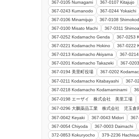
367-0105 Numagami
367-0107 Kitajujo
367-0243 Kumanodo
367-0244 Yokaichi
367-0106 Minamijujo
367-0108 Shimoko
367-0100 Misato Machi
367-0311 Shimo
367-0252 Kodamacho Genda
367-0253 
367-0221 Kodamacho Hokino
367-0222 
367-0213 Kodamacho Akiyama
367-0214
367-0201 Kodamacho Takazeki
367-0203
367-0194 美里町役場
367-0202 Kodamac
367-0211 Kodamacho Kitabayashi
367-0
367-0218 Kodamacho Kodamaminami
3
367-0198 エーザイ 株式会社 美里工場
367-0296 大鵬薬品工業 株式会社 児玉倉
367-0042 Keyaki
367-0043 Midori
367
367-0054 Chiyoda
367-0003 Daimachi
372-0853 Kokuryocho
379-2236 Hachisu