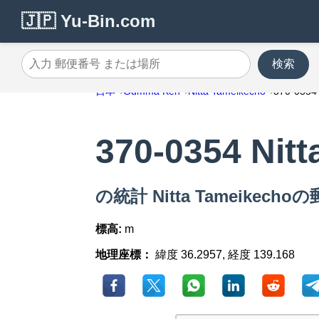
🇯🇵 Yu-Bin.com
検索
入力 郵便番号 または場所
日本
Gumma Ken
Nitta Tameikecho
370-0354
370-0354 Nit
の統計 Nitta Tameikechoの
標高:
m
地理座標：
緯度 36.2957, 経度 139.168