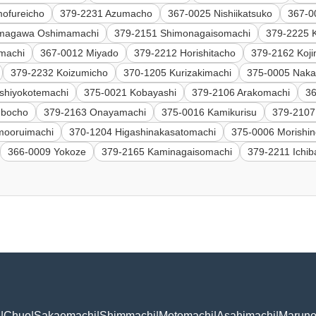
ofureicho
379-2231 Azumacho
367-0025 Nishiikatsuko
367-0
Amagawa Oshimamachi
379-2151 Shimonagaisomachi
379-2225 
machi
367-0012 Miyado
379-2212 Horishitacho
379-2162 Koj
379-2232 Koizumicho
370-1205 Kurizakimachi
375-0005 Nak
shiyokotemachi
375-0021 Kobayashi
379-2106 Arakomachi
3
ubocho
379-2163 Onayamachi
375-0016 Kamikurisu
379-2107
mooruimachi
370-1204 Higashinakasatomachi
375-0006 Morishi
366-0009 Yokoze
379-2165 Kaminagaisomachi
379-2211 Ichi
i
|
Chuo
|
Sakaemachi
|
Shimmachi
|
Motomachi
|
Asahimachi
|
Maruno