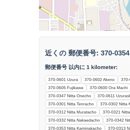
近くの 郵便番号: 370-0354 N
郵便番号 以内に 1 kilometer:
370-0601 Uzura
370-0602 Akeno
370-
370-0605 Fujikawa
370-0600 Ora Machi
370-0347 Nitta Onecho
370-0611 Uzuras
370-0301 Nitta Tenracho
370-0302 Nitta 
370-0312 Nitta Muratacho
370-0321 Nitta
370-0332 Nitta Nakaedacho
370-0342 Ni
370-0353 Nitta Kaminakacho
370-0313 Ni