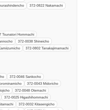
murashindencho
372-0822 Nakamachi
7 Tsunatori Hommachi
annocho
372-0038 Shineicho
Kamiizumicho
372-0802 Tanakajimamachi
cho
372-0046 Sankocho
orominamicho
372-0043 Midoricho
ojicho
372-0048 Otemachi
372-0025 Higashihommachi
itamachi
372-0032 Kitasengicho