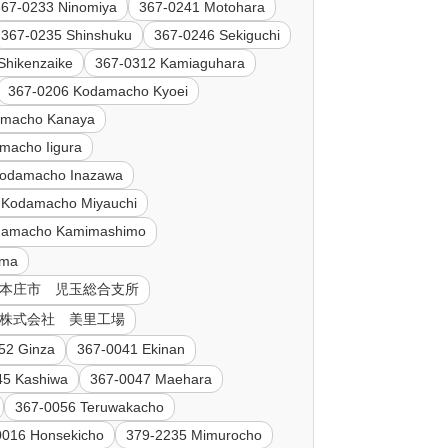
367-0233 Ninomiya
367-0241 Motohara
367-0235 Shinshuku
367-0246 Sekiguchi
Shikenzaike
367-0312 Kamiaguhara
367-0206 Kodamacho Kyoei
amacho Kanaya
macho Iigura
Kodamacho Inazawa
 Kodamacho Miyauchi
damacho Kamimashimo
ama
98 本庄市 児玉総合支所
製薬 株式会社 美里工場
52 Ginza
367-0041 Ekinan
45 Kashiwa
367-0047 Maehara
367-0056 Teruwakacho
0016 Honsekicho
379-2235 Mimurocho