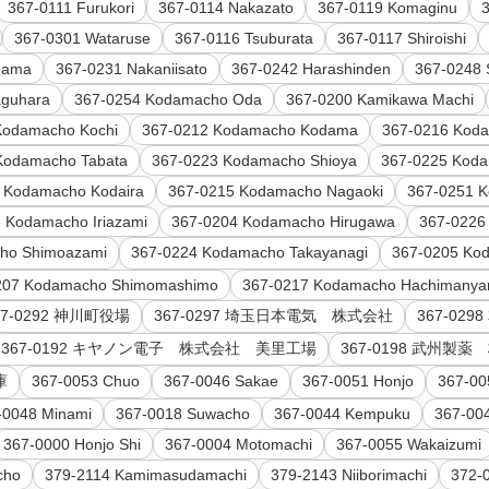
367-0111 Furukori
367-0114 Nakazato
367-0119 Komaginu
367-0301 Wataruse
367-0116 Tsuburata
367-0117 Shiroishi
dama
367-0231 Nakaniisato
367-0242 Harashinden
367-0248 
aguhara
367-0254 Kodamacho Oda
367-0200 Kamikawa Machi
Kodamacho Kochi
367-0212 Kodamacho Kodama
367-0216 Kod
Kodamacho Tabata
367-0223 Kodamacho Shioya
367-0225 Koda
 Kodamacho Kodaira
367-0215 Kodamacho Nagaoki
367-0251 
 Kodamacho Iriazami
367-0204 Kodamacho Hirugawa
367-0226
ho Shimoazami
367-0224 Kodamacho Takayanagi
367-0205 Ko
207 Kodamacho Shimomashimo
367-0217 Kodamacho Hachimany
67-0292 神川町役場
367-0297 埼玉日本電気 株式会社
367-02
367-0192 キヤノン電子 株式会社 美里工場
367-0198 武州
庫
367-0053 Chuo
367-0046 Sakae
367-0051 Honjo
367-00
-0048 Minami
367-0018 Suwacho
367-0044 Kempuku
367-00
367-0000 Honjo Shi
367-0004 Motomachi
367-0055 Wakaizumi
cho
379-2114 Kamimasudamachi
379-2143 Niiborimachi
372-