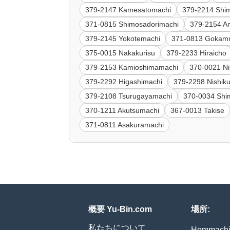
379-2147 Kamesatomachi
379-2214 Shim
371-0815 Shimosadorimachi
379-2154 
379-2145 Yokotemachi
371-0813 Gokam
375-0015 Nakakurisu
379-2233 Hiraicho
379-2153 Kamioshimamachi
370-0021 Ni
379-2292 Higashimachi
379-2298 Nishik
379-2108 Tsurugayamachi
370-0034 Shi
370-1211 Akutsumachi
367-0013 Takise
371-0811 Asakuramachi
概要 Yu-Bin.com
場所:
私たちについて
Hommach