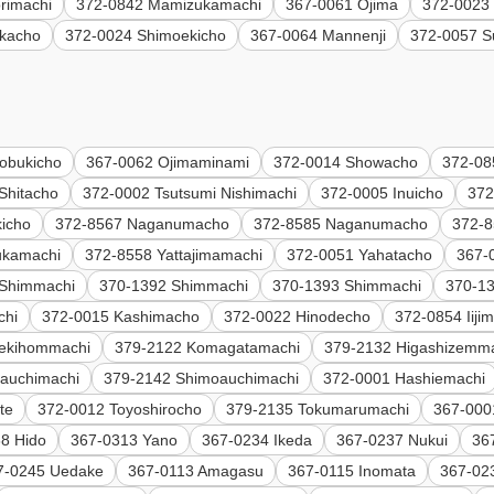
rimachi
372-0842 Mamizukamachi
367-0061 Ojima
372-0023
kacho
372-0024 Shimoekicho
367-0064 Mannenji
372-0057 S
obukicho
367-0062 Ojimaminami
372-0014 Showacho
372-08
Shitacho
372-0002 Tsutsumi Nishimachi
372-0005 Inuicho
372
icho
372-8567 Naganumacho
372-8585 Naganumacho
372-8
ukamachi
372-8558 Yattajimamachi
372-0051 Yahatacho
367-
 Shimmachi
370-1392 Shimmachi
370-1393 Shimmachi
370-1
chi
372-0015 Kashimacho
372-0022 Hinodecho
372-0854 Iiji
ekihommachi
379-2122 Komagatamachi
379-2132 Higashizemm
auchimachi
379-2142 Shimoauchimachi
372-0001 Hashiemachi
te
372-0012 Toyoshirocho
379-2135 Tokumarumachi
367-000
8 Hido
367-0313 Yano
367-0234 Ikeda
367-0237 Nukui
36
7-0245 Uedake
367-0113 Amagasu
367-0115 Inomata
367-023