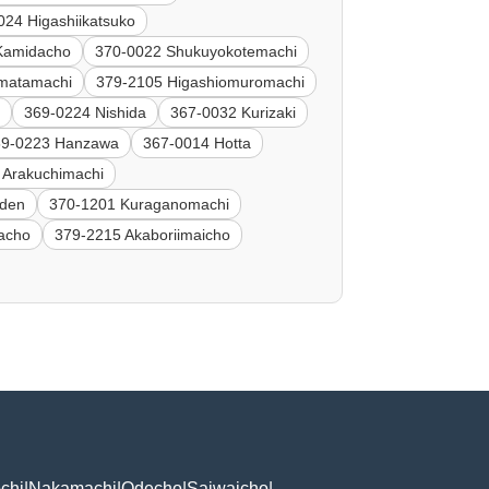
024 Higashiikatsuko
Kamidacho
370-0022 Shukuyokotemachi
imatamachi
379-2105 Higashiomuromachi
a
369-0224 Nishida
367-0032 Kurizaki
69-0223 Hanzawa
367-0014 Hotta
 Arakuchimachi
nden
370-1201 Kuraganomachi
bacho
379-2215 Akaboriimaicho
chi
|
Nakamachi
|
Odecho
|
Saiwaicho
|