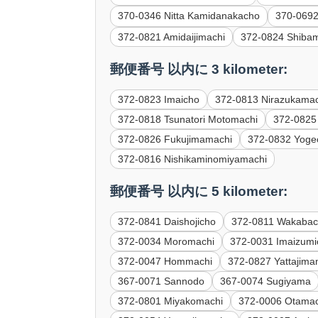
370-0346 Nitta Kamidanakacho
370-06
372-0821 Amidaijimachi
372-0824 Shiba
郵便番号 以内に 3 kilometer:
372-0823 Imaicho
372-0813 Nirazukamac
372-0818 Tsunatori Motomachi
372-0825
372-0826 Fukujimamachi
372-0832 Yoge
372-0816 Nishikaminomiyamachi
郵便番号 以内に 5 kilometer:
372-0841 Daishojicho
372-0811 Wakaba
372-0034 Moromachi
372-0031 Imaizumi
372-0047 Hommachi
372-0827 Yattajima
367-0071 Sannodo
367-0074 Sugiyama
372-0801 Miyakomachi
372-0006 Otamac