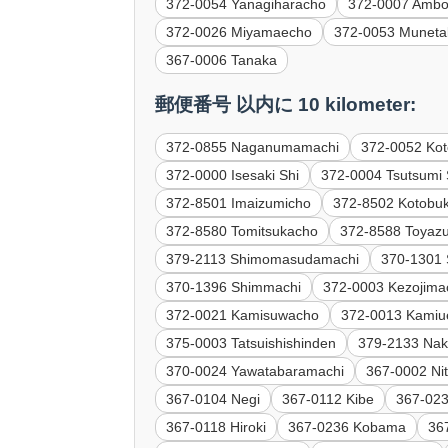
372-0054 Yanagiharacho
372-0007 Ambo
372-0026 Miyamaecho
372-0053 Muneta
367-0006 Tanaka
郵便番号 以内に 10 kilometer:
372-0855 Naganumamachi
372-0052 Kot
372-0000 Isesaki Shi
372-0004 Tsutsumi 
372-8501 Imaizumicho
372-8502 Kotobuk
372-8580 Tomitsukacho
372-8588 Toyaz
379-2113 Shimomasudamachi
370-1301
370-1396 Shimmachi
372-0003 Kezojima
372-0021 Kamisuwacho
372-0013 Kamiu
375-0003 Tatsuishishinden
379-2133 Nak
370-0024 Yawatabaramachi
367-0002 Nit
367-0104 Negi
367-0112 Kibe
367-023
367-0118 Hiroki
367-0236 Kobama
36