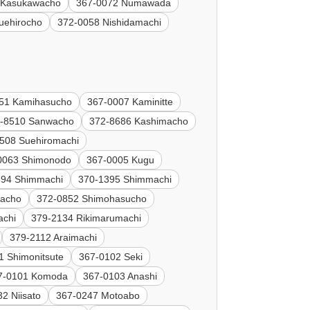
 Kasukawacho
367-0072 Numawada
uehirocho
372-0058 Nishidamachi
51 Kamihasucho
367-0007 Kaminitte
-8510 Sanwacho
372-8686 Kashimacho
508 Suehiromachi
0063 Shimonodo
367-0005 Kugu
394 Shimmachi
370-1395 Shimmachi
macho
372-0852 Shimohasucho
achi
379-2134 Rikimarumachi
379-2112 Araimachi
1 Shimonitsute
367-0102 Seki
7-0101 Komoda
367-0103 Anashi
2 Niisato
367-0247 Motoabo