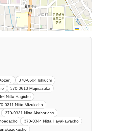
Leaflet
Kozenji
370-0604 Ishiuchi
no
370-0613 Mujinazuka
56 Nitta Hagicho
70-0311 Nitta Mizukicho
370-0331 Nitta Akaboricho
imoedacho
370-0344 Nitta Hayakawacho
Hanakazukacho