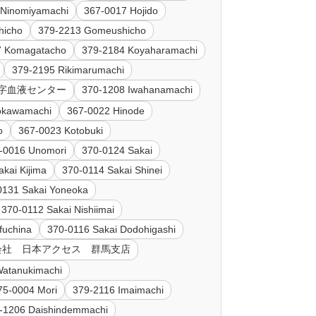
 Ninomiyamachi
367-0017 Hojido
hicho
379-2213 Gomeushicho
7 Komagatacho
379-2184 Koyaharamachi
379-2195 Rikimarumachi
赤十字血液センター
370-1208 Iwahanamachi
okawamachi
367-0022 Hinode
o
367-0023 Kotobuki
-0016 Unomori
370-0124 Sakai
kai Kijima
370-0114 Sakai Shinei
0131 Sakai Yoneoka
370-0112 Sakai Nishiimai
fuchina
370-0116 Sakai Dodohigashi
 株式会社 日本アクセス 群馬支店
Watanukimachi
75-0004 Mori
379-2116 Imaimachi
-1206 Daishindemmachi