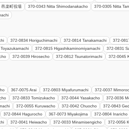
92 邑楽町役場
370-0343 Nitta Shimodanakacho
370-0305 Nitta Ta
machi
hi
372-0834 Horiguchimachi
372-0814 Tanakamachi
372-081
 Toyazukamachi
372-0815 Higashikaminomiyamachi
372-0831 S
cho
372-0039 Hirosecho
372-0812 Tsunatorimachi
372-0045 
cho
367-0075 Arai
372-0803 Miyafurumachi
372-0037 Mimoro
cho
372-0833 Tomizukacho
372-0044 Yasakacho
372-0036 M
machi
372-0055 Kuruwacho
372-0042 Chuocho
372-0843 Ged
372-0844 Hagurocho
367-0073 Miyakojima
372-0804 Inaricho
hi
372-0041 Heiwacho
372-0033 Minamisengicho
372-0056 K