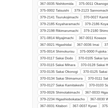
367-0035 Nishitomida
375-0011 Okanog
375-0002 Tatsuishi
379-2123 Sannomach
379-2141 Tsurukojimachi
370-0027 Kamit
379-2185 Koyaharamachi
379-2186 Koy
379-2198 Rikimarumachi
379-2180 Shim
371-0814 Miyajimachi
367-0011 Kowaze
367-0021 Higashidai
367-0036 Imai
37
375-0014 Shimokurisu
375-0000 Fujioka 
370-0117 Sakai Dodo
370-0105 Sakai Iy
370-0115 Sakai Mihara
370-0128 Sakai 
370-0135 Sakai Okonogi
370-0125 Sakai
370-0134 Sakai Shimamura
370-0111 Sa
370-0127 Sakai Kamitakeshi
370-0103 Sa
370-0026 Shimotakimachi
367-0033 Higa
379-2234 Higashiobokatacho
367-0030 
367-0031 Kitabori
367-0037 Kyoei
375