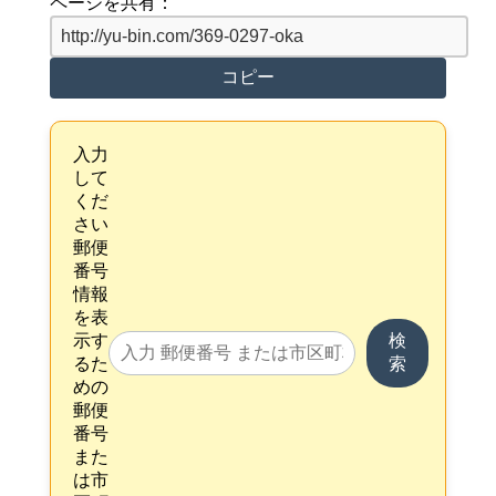
ページを共有：
コピー
入力
して
くだ
さい
郵便
番号
情報
を表
示す
検
るた
索
めの
郵便
番号
また
は市