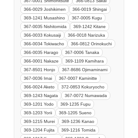
367-0001 Shimonitsute
366-0813 Sakai
366-0029 Joshikimen
366-0019 Shingai
369-1241 Musashino
367-0005 Kugu
367-0035 Nishitomida
369-1242 Kitane
366-0033 Kokusaiji
366-0018 Narizuka
366-0034 Tokiwacho
366-0812 Orinokuchi
366-0035 Harago
367-0006 Tanaka
366-0001 Nakaze
369-1109 Kamihara
367-8501 Honjo
367-8686 Ojimaminami
367-0036 Imai
367-0007 Kaminitte
366-0024 Aketo
372-0853 Kokuryocho
369-1243 Nagata
367-0072 Numawada
369-1201 Yodo
369-1235 Fupu
369-1203 Yorii
369-1205 Sueno
369-1215 Murei
369-1236 Kanao
369-1204 Fujita
369-1216 Tomida