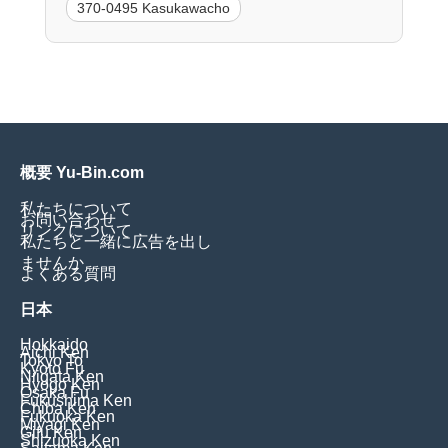
370-0495 Kasukawacho
概要 Yu-Bin.com
私たちについて
お問い合わせ
リンクについて
私たちと一緒に広告を出し
ませんか
よくある質問
日本
Hokkaido
Aichi Ken
Tokyo To
Kyoto Fu
Niigata Ken
Hyogo Ken
Osaka Fu
Fukushima Ken
Chiba Ken
Fukuoka Ken
Miyagi Ken
Gifu Ken
Shizuoka Ken