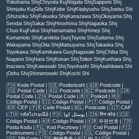
Yokohama Shi
Chiyoda Ku
Niigata Shi
Sapporo Shi
|
|
|
|
Shinjuku Ku
Gifu Shi
Kobe Shi
Kitakyushu Shi
Joetsu Shi
|
|
|
|
Shizuoka Shi
Fukuoka Shi
Kanazawa Shi
Okayama Shi
|
|
|
|
|
Sendai Shi
Sakai Shi
Hiroshima Shi
Nagaoka Shi
|
|
|
|
Chuo Ku
Fukui Shi
Hamamatsu Shi
Himeji Shi
|
|
|
|
Kumamoto Shi
Kamikita Gun
Toyota Shi
Saitama Shi
|
|
|
|
Wakayama Shi
Oita Shi
Matsuyama Shi
Takaoka Shi
|
|
|
|
Toyokawa Shi
Kamikawa Gun
Nagasaki Shi
Chiba Shi
|
|
|
|
Nagano Shi
Nara Shi
Konan Shi
Tottori Shi
Kurihara Shi
|
|
|
|
|
Inazawa Shi
Kawasaki Shi
Toyohashi Shi
Asahikawa Shi
|
|
|
Oshu Shi
Shimonoseki Shi
Kochi Shi
|
|
|
🇵🇭
Kode Postal
| 🇩🇪
Postleitzahl
| 🇬🇧
Postcode
|
🇸🇬
Postal Code
| 🇦🇺
Postcode
| 🇳🇿
Postcode
| 🇨🇦
Postal Code
| 🇿🇦
Postal Code
| 🇲🇾
Poskod
| 🇲🇽
Código Postal
| 🇪🇸
Código Postal
| 🇵🇹
Código Postal
|
🇧🇷
CEP
| 🇫🇷
Code Postal
| 🇳🇱
Postcode
| 🇮🇹
CAP
| 🇹🇭
รหัสไปรษณีย์
| 🇵🇰
پوسٹل کوڈ
| 🇮🇳
पिन कोड
| 🇨🇴
Código Postal
| 🇦🇷
Código Postal
| 🇰🇷
우편번호
| 🇹🇷
Posta Kodu
| 🇵🇱
Kod Pocztowy
| 🇷🇴
Cod Poștal
| 🇫🇮
Postinumero
| 🇵🇪
Código Postal
| 🇨🇱
Código Postal
|
🇺🇸
ZIP Code
| 🇯🇵
郵便番号
| 🇦🇹
PLZ
| 🇨🇭