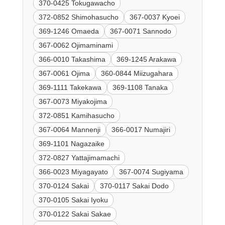
370-0425 Tokugawacho
372-0852 Shimohasucho
367-0037 Kyoei
369-1246 Omaeda
367-0071 Sannodo
367-0062 Ojimaminami
366-0010 Takashima
369-1245 Arakawa
367-0061 Ojima
360-0844 Miizugahara
369-1111 Takekawa
369-1108 Tanaka
367-0073 Miyakojima
372-0851 Kamihasucho
367-0064 Mannenji
366-0017 Numajiri
369-1101 Nagazaike
372-0827 Yattajimamachi
366-0023 Miyagayato
367-0074 Sugiyama
370-0124 Sakai
370-0117 Sakai Dodo
370-0105 Sakai Iyoku
370-0122 Sakai Sakae