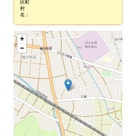
区町
村
名：
+
−