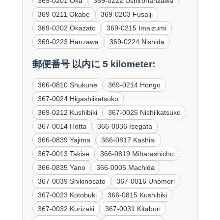
369-0201 Oka
369-0222 Ushirohanzawa
369-0211 Okabe
369-0203 Fusaiji
369-0202 Okazato
369-0215 Imaizumi
369-0223 Hanzawa
369-0224 Nishida
郵便番号 以内に 5 kilometer:
366-0810 Shukune
369-0214 Hongo
367-0024 Higashiikatsuko
369-0212 Kushibiki
367-0025 Nishiikatsuko
367-0014 Hotta
366-0836 Isegata
366-0839 Yajima
366-0817 Kashiai
367-0013 Takise
366-0819 Miharashicho
366-0835 Yano
366-0005 Machida
367-0039 Shikinosato
367-0016 Unomori
367-0023 Kotobuki
366-0815 Kushibiki
367-0032 Kurizaki
367-0031 Kitabori