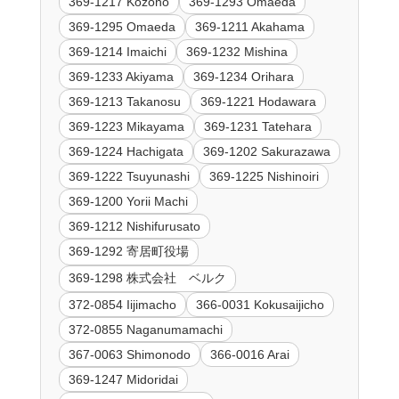
369-1217 Kozono
369-1293 Omaeda
369-1295 Omaeda
369-1211 Akahama
369-1214 Imaichi
369-1232 Mishina
369-1233 Akiyama
369-1234 Orihara
369-1213 Takanosu
369-1221 Hodawara
369-1223 Mikayama
369-1231 Tatehara
369-1224 Hachigata
369-1202 Sakurazawa
369-1222 Tsuyunashi
369-1225 Nishinoiri
369-1200 Yorii Machi
369-1212 Nishifurusato
369-1292 寄居町役場
369-1298 株式会社 ベルク
372-0854 Iijimacho
366-0031 Kokusaijicho
372-0855 Naganumamachi
367-0063 Shimonodo
366-0016 Arai
369-1247 Midoridai