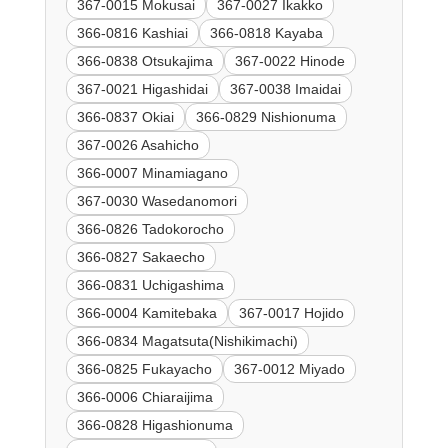
367-0015 Mokusai
367-0027 Ikakko
366-0816 Kashiai
366-0818 Kayaba
366-0838 Otsukajima
367-0022 Hinode
367-0021 Higashidai
367-0038 Imaidai
366-0837 Okiai
366-0829 Nishionuma
367-0026 Asahicho
366-0007 Minamiagano
367-0030 Wasedanomori
366-0826 Tadokorocho
366-0827 Sakaecho
366-0831 Uchigashima
366-0004 Kamitebaka
367-0017 Hojido
366-0834 Magatsuta(Nishikimachi)
366-0825 Fukayacho
367-0012 Miyado
366-0006 Chiaraijima
366-0828 Higashionuma