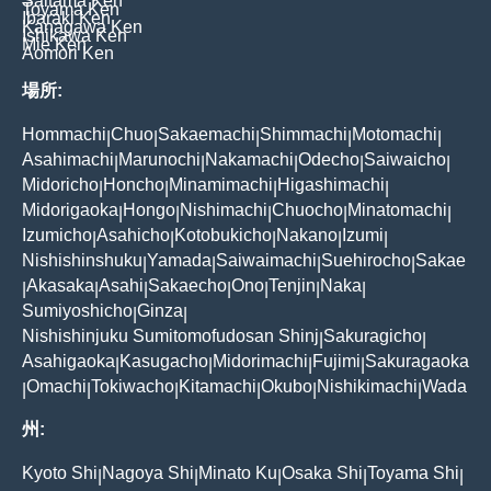
Saitama Ken
Toyama Ken
Ibaraki Ken
Kanagawa Ken
Ishikawa Ken
Mie Ken
Aomori Ken
場所:
Hommachi
Chuo
Sakaemachi
Shimmachi
Motomachi
|
|
|
|
|
Asahimachi
Marunochi
Nakamachi
Odecho
Saiwaicho
|
|
|
|
|
Midoricho
Honcho
Minamimachi
Higashimachi
|
|
|
|
Midorigaoka
Hongo
Nishimachi
Chuocho
Minatomachi
|
|
|
|
|
Izumicho
Asahicho
Kotobukicho
Nakano
Izumi
|
|
|
|
|
Nishishinshuku
Yamada
Saiwaimachi
Suehirocho
Sakae
|
|
|
|
Akasaka
Asahi
Sakaecho
Ono
Tenjin
Naka
|
|
|
|
|
|
|
Sumiyoshicho
Ginza
|
|
Nishishinjuku Sumitomofudosan Shinj
Sakuragicho
|
|
Asahigaoka
Kasugacho
Midorimachi
Fujimi
Sakuragaoka
|
|
|
|
Omachi
Tokiwacho
Kitamachi
Okubo
Nishikimachi
Wada
|
|
|
|
|
|
州:
Kyoto Shi
Nagoya Shi
Minato Ku
Osaka Shi
Toyama Shi
|
|
|
|
|