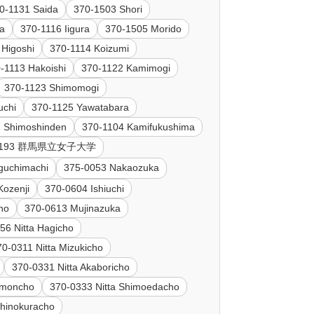
0-1131 Saida
370-1503 Shori
ka
370-1116 Iigura
370-1505 Morido
 Higoshi
370-1114 Koizumi
-1113 Hakoishi
370-1122 Kamimogi
370-1123 Shimomogi
uchi
370-1125 Yawatabara
2 Shimoshinden
370-1104 Kamifukushima
-1193 群馬県立女子大学
guchimachi
375-0053 Nakaozuka
Kozenji
370-0604 Ishiuchi
no
370-0613 Mujinazuka
56 Nitta Hagicho
70-0311 Nitta Mizukicho
370-0331 Nitta Akaboricho
emoncho
370-0333 Nitta Shimoedacho
chinokuracho