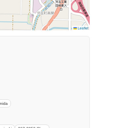
Leaflet
mida