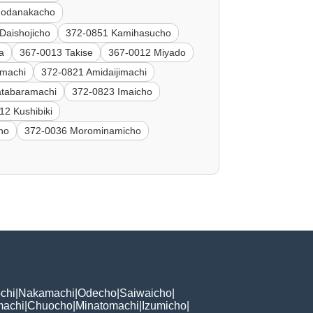
imodanakacho
Daishojicho
372-0851 Kamihasucho
a
367-0013 Takise
367-0012 Miyado
machi
372-0821 Amidaijimachi
tabaramachi
372-0823 Imaicho
12 Kushibiki
no
372-0036 Morominamicho
chi
|
Nakamachi
|
Odecho
|
Saiwaicho
|
machi
|
Chuocho
|
Minatomachi
|
Izumicho
|