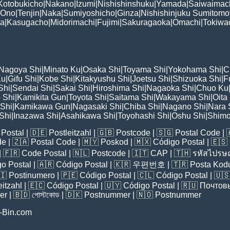
Kotobukicho
|
Nakano
|
Izumi
|
Nishishinshuku
|
Yamada
|
Saiwaimac
Ono
|
Tenjin
|
Naka
|
Sumiyoshicho
|
Ginza
|
Nishishinjuku Sumitomo
ka
|
Kasugacho
|
Midorimachi
|
Fujimi
|
Sakuragaoka
|
Omachi
|
Tokiwa
Nagoya Shi
|
Minato Ku
|
Osaka Shi
|
Toyama Shi
|
Yokohama Shi
|
C
Ku
|
Gifu Shi
|
Kobe Shi
|
Kitakyushu Shi
|
Joetsu Shi
|
Shizuoka Shi
|
F
Shi
|
Sendai Shi
|
Sakai Shi
|
Hiroshima Shi
|
Nagaoka Shi
|
Chuo Ku
 Shi
|
Kamikita Gun
|
Toyota Shi
|
Saitama Shi
|
Wakayama Shi
|
Oita
Shi
|
Kamikawa Gun
|
Nagasaki Shi
|
Chiba Shi
|
Nagano Shi
|
Nara 
Shi
|
Inazawa Shi
|
Asahikawa Shi
|
Toyohashi Shi
|
Oshu Shi
|
Shimo
Postal
| 🇩🇪
Postleitzahl
| 🇬🇧
Postcode
| 🇸🇬
Postal Code
| 
de
| 🇿🇦
Postal Code
| 🇲🇾
Poskod
| 🇲🇽
Código Postal
| 🇪🇸
| 🇫🇷
Code Postal
| 🇳🇱
Postcode
| 🇮🇹
CAP
| 🇹🇭
รหัสไปรษณ
o Postal
| 🇦🇷
Código Postal
| 🇰🇷
우편번호
| 🇹🇷
Posta Kod
🇮
Postinumero
| 🇵🇪
Código Postal
| 🇨🇱
Código Postal
| 🇺
eitzahl
| 🇪🇨
Código Postal
| 🇺🇾
Código Postal
| 🇷🇺
Почтов
er
| 🇧🇩
পোস্টকোড
| 🇩🇰
Postnummer
| 🇳🇴
Postnummer
-Bin.com