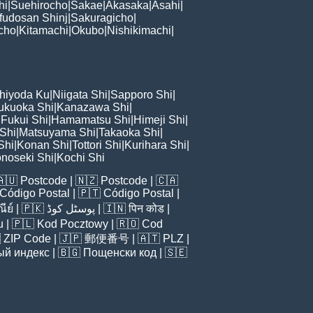
hi
|
Suehirocho
|
Sakae
|
Akasaka
|
Asahi
|
fudosan Shinj
|
Sakuragicho
|
cho
|
Kitamachi
|
Okubo
|
Nishikimachi
|
hiyoda Ku
|
Niigata Shi
|
Sapporo Shi
|
ukuoka Shi
|
Kanazawa Shi
|
|
Fukui Shi
|
Hamamatsu Shi
|
Himeji Shi
|
 Shi
|
Matsuyama Shi
|
Takaoka Shi
|
Shi
|
Konan Shi
|
Tottori Shi
|
Kurihara Shi
|
noseki Shi
|
Kochi Shi
🇦🇺
Postcode
| 🇳🇿
Postcode
| 🇨🇦
Código Postal
| 🇵🇹
Código Postal
|
ีย์
| 🇵🇰
پوسٹل کوڈ
| 🇮🇳
पिन कोड
|
u
| 🇵🇱
Kod Pocztowy
| 🇷🇴
Cod

ZIP Code
| 🇯🇵
郵便番号
| 🇦🇹
PLZ
|
ый индекс
| 🇧🇬
Пощенски код
| 🇸🇪