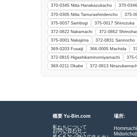
370-0345 Nitta Hanakazukacho
370-0346
370-0305 Nitta Tamurashindencho
375-0
375-0037 Sambogi
375-0017 Shinozuka
372-0822 Nakamachi
372-0852 Shimoha
375-0001 Nakajima
372-0831 Sannocho
369-0203 Fusaiji
366-0005 Machida
3
372-0815 Higashikaminomiyamachi
375-
369-0211 Okabe
372-0813 Nirazukamach
概要 Yu-Bin.com
場所:
私たちについて
Hommach
お問い合わせ
リンクについて
Midoricho
|