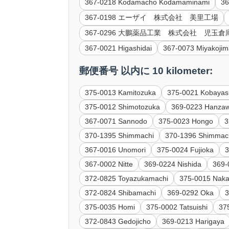
367-0218 Kodamacho Kodamaminami
3
367-0198 エーザイ 株式会社 美里工場
367-0296 大鵬薬品工業 株式会社 児玉倉
367-0021 Higashidai
367-0073 Miyakoji
郵便番号 以内に 10 kilometer:
375-0013 Kamitozuka
375-0021 Kobayas
375-0012 Shimotozuka
369-0223 Hanza
367-0071 Sannodo
375-0023 Hongo
3
370-1395 Shimmachi
370-1396 Shimmac
367-0016 Unomori
375-0024 Fujioka
3
367-0002 Nitte
369-0224 Nishida
369-
372-0825 Toyazukamachi
375-0015 Naka
372-0824 Shibamachi
369-0292 Oka
3
375-0035 Homi
375-0002 Tatsuishi
37
372-0843 Gedojicho
369-0213 Harigaya