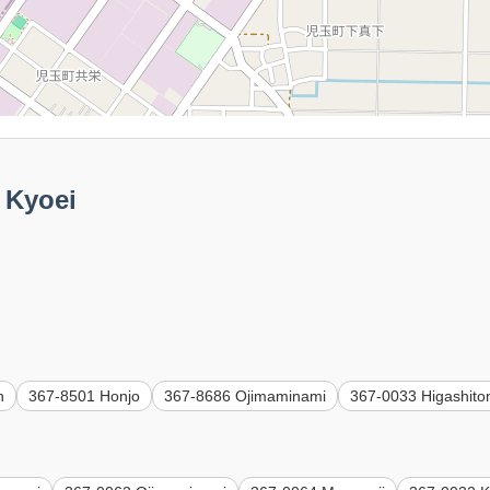
Kyoei
n
367-8501 Honjo
367-8686 Ojimaminami
367-0033 Higashito