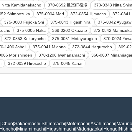
 Nitta Kamidanakacho
370-0692 邑楽町役場
370-0343 Nitta Sh
052 Shimoozuka
375-0004 Mori
372-0854 Iijimacho
372-0841 
375-0000 Fujioka Shi
375-0043 Higashihirai
375-0042 Ayugaw
sucho
375-0005 Naka
369-0202 Okazato
372-0842 Mamizuka
372-0853 Kokuryocho
375-0051 Motoyurugido
370-0024 Yawa
70-1406 Joboji
375-0041 Midono
372-0844 Hagurocho
369-02
0006 Morishinden
370-1208 Iwahanamachi
366-0007 Minamiaga
i
372-0039 Hirosecho
375-0045 Kanai
i
|
Chuo
|
Sakaemachi
|
Shimmachi
|
Motomachi
|
Asahimachi
|
Maruno
Honcho
|
Minamimachi
|
Higashimachi
|
Midorigaoka
|
Hongo
|
Nishi