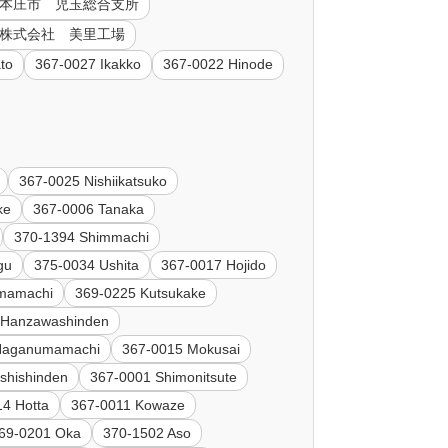
98 本庄市 児玉総合支所
製薬 株式会社 美里工場
to
367-0027 Ikakko
367-0022 Hinode
367-0025 Nishiikatsuko
ke
367-0006 Tanaka
370-1394 Shimmachi
gu
375-0034 Ushita
367-0017 Hojido
imamachi
369-0225 Kutsukake
 Hanzawashinden
Naganumamachi
367-0015 Mokusai
ishishinden
367-0001 Shimonitsute
4 Hotta
367-0011 Kowaze
69-0201 Oka
370-1502 Aso