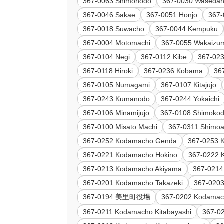
367-0063 Shimonodo
367-0030 Wasedan
367-0046 Sakae
367-0051 Honjo
367-
367-0018 Suwacho
367-0044 Kempuku
367-0004 Motomachi
367-0055 Wakaizu
367-0104 Negi
367-0112 Kibe
367-023
367-0118 Hiroki
367-0236 Kobama
36
367-0105 Numagami
367-0107 Kitajujo
367-0243 Kumanodo
367-0244 Yokaichi
367-0106 Minamijujo
367-0108 Shimoko
367-0100 Misato Machi
367-0311 Shimo
367-0252 Kodamacho Genda
367-0253 
367-0221 Kodamacho Hokino
367-0222 
367-0213 Kodamacho Akiyama
367-0214
367-0201 Kodamacho Takazeki
367-0203
367-0194 美里町役場
367-0202 Kodamac
367-0211 Kodamacho Kitabayashi
367-0