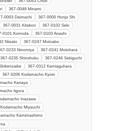
urizaki
367-0053 Chuo
ri
367-0048 Minami
7-0003 Daimachi
367-0000 Honjo Shi
367-0031 Kitabori
367-0102 Seki
7-0101 Komoda
367-0103 Anashi
2 Niisato
367-0247 Motoabo
367-0233 Ninomiya
367-0241 Motohara
367-0235 Shinshuku
367-0246 Sekiguchi
Shikenzaike
367-0312 Kamiaguhara
367-0206 Kodamacho Kyoei
amacho Kanaya
macho Iigura
Kodamacho Inazawa
 Kodamacho Miyauchi
damacho Kamimashimo
ama