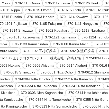
1 Yono
370-1115 Goryo
370-1117 Kawai
370-1126 Unuki
37
0-1611 Nippa
370-1615 Otomo
370-1616 Otchi
370-1102 Iizu
0-1515 Funako
370-1603 Hebara
370-1614 Kawawa
370-1103
70-1101 Fujikawa
370-1105 Fukujima
370-1111 Nangyoku
370
370-1514 Shiozawa
370-1602 Kagahara
370-1617 Narahara
a
370-1613 Katsuyama
370-1121 Kamiiijima
370-1124 Tsunob
miya
370-1133 Kamishinden
370-1600 Kanna Machi
370-113
mura Machi
370-1192 玉村町役場
370-1592 神流町役場
370
70-1195 王子チヨダコンテナー 株式会社 高崎工場
372-0834 Hori
0603 Nakano
370-0606 Akizuma
370-0614 Akahori
370-0616 
370-0615 Shinozuka
370-0351 Nitta Ocho
370-0612 Shinnaka
hinden
370-0304 Nitta Ichicho
370-0352 Nitta Kanecho
370-03
Kokincho
370-0334 Nitta Takaocho
370-0341 Nitta Kanaicho
3
 Kizakicho
370-0303 Nitta Koganaicho
370-0314 Nitta Ichinoicho
tta Kamiedacho
370-0354 Nitta Tameikecho
370-0355 Nitta Gon
itta Kaminakacho
370-0313 Nitta Sorimachicho
370-0306 Nitta I