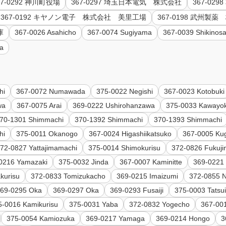
67-0292 神川町役場
367-0297 埼玉日本電気 株式会社
367-02
367-0192 キヤノン電子 株式会社 美里工場
367-0198 武州
庫
367-0026 Asahicho
367-0074 Sugiyama
367-0039 Shikinosa
ma
hi
367-0072 Numawada
375-0022 Negishi
367-0023 Kotobuki
wa
367-0075 Arai
369-0222 Ushirohanzawa
375-0033 Kawayo
70-1301 Shimmachi
370-1392 Shimmachi
370-1393 Shimmachi
hi
375-0011 Okanogo
367-0024 Higashiikatsuko
367-0005 Ku
72-0827 Yattajimamachi
375-0014 Shimokurisu
372-0826 Fukuj
0216 Yamazaki
375-0032 Jinda
367-0007 Kaminitte
369-0221
kurisu
372-0833 Tomizukacho
369-0215 Imaizumi
372-0855 
69-0295 Oka
369-0297 Oka
369-0293 Fusaiji
375-0003 Tatsu
5-0016 Kamikurisu
375-0031 Yaba
372-0832 Yogecho
367-001
375-0054 Kamiozuka
369-0217 Yamaga
369-0214 Hongo
3