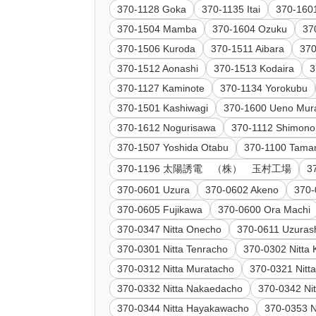
370-1128 Goka
370-1135 Itai
370-160
370-1504 Mamba
370-1604 Ozuku
37
370-1506 Kuroda
370-1511 Aibara
37
370-1512 Aonashi
370-1513 Kodaira
3
370-1127 Kaminote
370-1134 Yorokubu
370-1501 Kashiwagi
370-1600 Ueno Mur
370-1612 Nogurisawa
370-1112 Shimono
370-1507 Yoshida Otabu
370-1100 Tama
370-1196 太陽誘電 （株） 玉村工場
3
370-0601 Uzura
370-0602 Akeno
370-
370-0605 Fujikawa
370-0600 Ora Machi
370-0347 Nitta Onecho
370-0611 Uzuras
370-0301 Nitta Tenracho
370-0302 Nitta 
370-0312 Nitta Muratacho
370-0321 Nitta
370-0332 Nitta Nakaedacho
370-0342 Ni
370-0344 Nitta Hayakawacho
370-0353 N