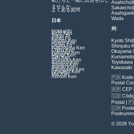
私たちと一緒に広告を出し
Asahicho
|
ませんか
Sakaecho
|
よくある質問
Asahigao
Wada
日本
州:
Hokkaido
Aichi Ken
Tokyo To
Kyoto Fu
Niigata Ken
Kyoto Shi
|
Hyogo Ken
Osaka Fu
Shinjuku 
Fukushima Ken
Chiba Ken
Okayama 
Fukuoka Ken
Miyagi Ken
Kumamoto
Gifu Ken
Shizuoka Ken
Saitama Ken
Toyokawa 
Toyama Ken
Ibaraki Ken
Kawasaki 
Kanagawa Ken
Ishikawa Ken
Mie Ken
Aomori Ken
🇵🇭
Kode 
Postal Co
🇧🇷
CEP
🇨🇴
Códig
Poștal
| 
🇨🇭
Postl
Postnumm
© 2026 Yu