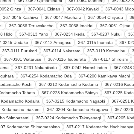
omori
367-0062 Ojimaminami
367-0064 Mannenji
367-0032 K
0052 Ginza
367-0041 Ekinan
367-0042 Keyaki
367-0043 Mido
367-0045 Kashiwa
367-0047 Maehara
367-0054 Chiyoda
36
mi
367-0056 Teruwakacho
367-0038 Imaidai
367-0061 Ojima
8 Hido
367-0313 Yano
367-0234 Ikeda
367-0237 Nukui
36
7-0245 Uedake
367-0113 Amagasu
367-0115 Inomata
367-023
367-0111 Furukori
367-0114 Nakazato
367-0119 Komaginu
367-0301 Wataruse
367-0116 Tsuburata
367-0117 Shiroishi
dama
367-0231 Nakaniisato
367-0242 Harashinden
367-0248 
aguhara
367-0254 Kodamacho Oda
367-0200 Kamikawa Machi
Kodamacho Kochi
367-0212 Kodamacho Kodama
367-0216 Kod
Kodamacho Tabata
367-0223 Kodamacho Shioya
367-0225 Koda
 Kodamacho Kodaira
367-0215 Kodamacho Nagaoki
367-0251 
 Kodamacho Iriazami
367-0204 Kodamacho Hirugawa
367-0226
ho Shimoazami
367-0224 Kodamacho Takayanagi
367-0205 Ko
207 Kodamacho Shimomashimo
367-0217 Kodamacho Hachimany