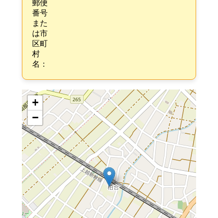
郵便
番号
また
は市
区町
村
名：
+
−