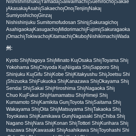
Nishishinshuku
Yamada
Saiwaimachi
Suehirocho
Sakae
|
|
|
|
Akasaka
Asahi
Sakaecho
Ono
Tenjin
Naka
|
|
|
|
|
|
|
Sumiyoshicho
Ginza
|
|
Nishishinjuku Sumitomofudosan Shinj
Sakuragicho
|
|
Asahigaoka
Kasugacho
Midorimachi
Fujimi
Sakuragaoka
|
|
|
|
Omachi
Tokiwacho
Kitamachi
Okubo
Nishikimachi
Wada
|
|
|
|
|
|
州:
Kyoto Shi
Nagoya Shi
Minato Ku
Osaka Shi
Toyama Shi
|
|
|
|
|
Yokohama Shi
Chiyoda Ku
Niigata Shi
Sapporo Shi
|
|
|
|
Shinjuku Ku
Gifu Shi
Kobe Shi
Kitakyushu Shi
Joetsu Shi
|
|
|
|
Shizuoka Shi
Fukuoka Shi
Kanazawa Shi
Okayama Shi
|
|
|
|
|
Sendai Shi
Sakai Shi
Hiroshima Shi
Nagaoka Shi
|
|
|
|
Chuo Ku
Fukui Shi
Hamamatsu Shi
Himeji Shi
|
|
|
|
Kumamoto Shi
Kamikita Gun
Toyota Shi
Saitama Shi
|
|
|
|
Wakayama Shi
Oita Shi
Matsuyama Shi
Takaoka Shi
|
|
|
|
Toyokawa Shi
Kamikawa Gun
Nagasaki Shi
Chiba Shi
|
|
|
|
Nagano Shi
Nara Shi
Konan Shi
Tottori Shi
Kurihara Shi
|
|
|
|
|
Inazawa Shi
Kawasaki Shi
Asahikawa Shi
Toyohashi Shi
|
|
|