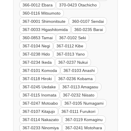
366-0012 Ebara
370-0423 Otachicho
360-0116 Mitsumoto
367-0001 Shimonitsute
360-0107 Sendai
367-0033 Higashitomida
360-0235 Barai
360-0853 Tamai
367-0102 Seki
367-0104 Negi
367-0112 Kibe
367-0238 Hido
367-0313 Yano
367-0234 Ikeda
367-0237 Nukui
367-0101 Komoda
367-0103 Anashi
367-0118 Hiroki
367-0236 Kobama
367-0245 Uedake
367-0113 Amagasu
367-0115 Inomata
367-0232 Niisato
367-0247 Motoabo
367-0105 Numagami
367-0107 Kitajujo
367-0111 Furukori
367-0114 Nakazato
367-0119 Komaginu
367-0233 Ninomiya
367-0241 Motohara