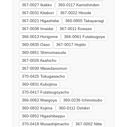
367-0027 Ikakko
360-0117 Kamishinden
367-0031 Kitabori
367-0022 Hinode
367-0021 Higashidai
360-0855 Takayanagi
367-0038 Imaidai
367-0011 Kowaze
366-0013 Horigome
366-0061 Futatsugoya
360-0835 Oaso
367-0017 Hojido
360-0851 Shimomasuda
367-0026 Asahicho
367-0030 Wasedanomori
370-0425 Tokugawacho
360-0831 Kubojima
370-0417 Futatsugoyacho
366-0062 Maegoya
360-0236 Ichinotsubo
360-0832 Kojima
360-0111 Oshikiri
360-0852 Higashibeppu
370-0418 Musashijimacho
367-0002 Nitte