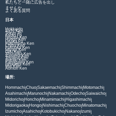
私たちと一緒に広告を出し
ませんか
よくある質問
日本
Hokkaido
Aichi Ken
Tokyo To
Kyoto Fu
Niigata Ken
Hyogo Ken
Osaka Fu
Fukushima Ken
Chiba Ken
Fukuoka Ken
Miyagi Ken
Gifu Ken
Shizuoka Ken
Saitama Ken
Toyama Ken
Ibaraki Ken
Kanagawa Ken
Ishikawa Ken
Mie Ken
Aomori Ken
場所:
Hommachi
Chuo
Sakaemachi
Shimmachi
Motomachi
|
|
|
|
|
Asahimachi
Marunochi
Nakamachi
Odecho
Saiwaicho
|
|
|
|
|
Midoricho
Honcho
Minamimachi
Higashimachi
|
|
|
|
Midorigaoka
Hongo
Nishimachi
Chuocho
Minatomachi
|
|
|
|
|
Izumicho
Asahicho
Kotobukicho
Nakano
Izumi
|
|
|
|
|