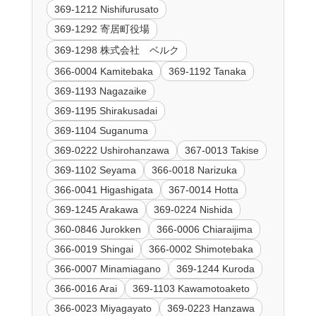
369-1212 Nishifurusato
369-1292 寄居町役場
369-1298 株式会社 ベルク
366-0004 Kamitebaka
369-1192 Tanaka
369-1193 Nagazaike
369-1195 Shirakusadai
369-1104 Suganuma
369-0222 Ushirohanzawa
367-0013 Takise
369-1102 Seyama
366-0018 Narizuka
366-0041 Higashigata
367-0014 Hotta
369-1245 Arakawa
369-0224 Nishida
360-0846 Jurokken
366-0006 Chiaraijima
366-0019 Shingai
366-0002 Shimotebaka
366-0007 Minamiagano
369-1244 Kuroda
366-0016 Arai
369-1103 Kawamotoaketo
366-0023 Miyagayato
369-0223 Hanzawa