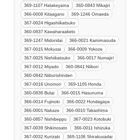
369-1107 Hatakeyama
360-0843 Mikajiri
366-0008 Kitaagano
369-1246 Omaeda
367-0024 Higashiikatsuko
360-0837 Kawaharaaketo
369-1247 Midoridai
366-0021 Kamimasuda
367-0015 Mokusai
366-0009 Yokoze
367-0025 Nishiikatsuko
366-0017 Numajiri
367-0012 Miyado
360-0841 Niibori
360-0842 Niiborishinden
367-0016 Unomori
369-1105 Honda
360-0836 Butai
366-0015 Hasunuma
366-0014 Fujinoki
366-0022 Hondagaya
366-0001 Nakaze
366-0010 Takashima
360-0857 Nishibeppu
367-0023 Kotobuki
367-0039 Shikinosato
366-0011 Ishizuka
367-0032 Kurizaki
369-1106 Shirakusadai