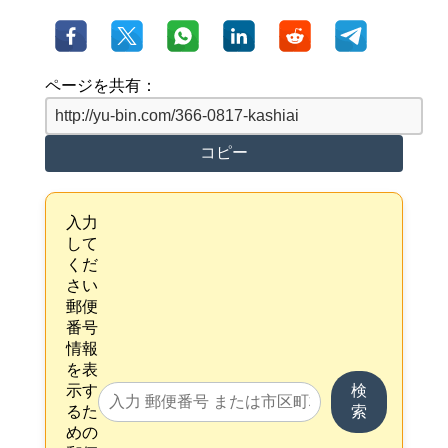
ページを共有：
コピー
入力
して
くだ
さい
郵便
番号
情報
を表
示す
検
るた
索
めの