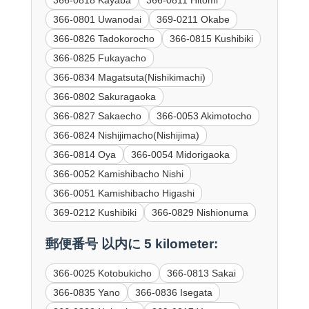
366-0801 Uwanodai
369-0211 Okabe
366-0826 Tadokorocho
366-0815 Kushibiki
366-0825 Fukayacho
366-0834 Magatsuta(Nishikimachi)
366-0802 Sakuragaoka
366-0827 Sakaecho
366-0053 Akimotocho
366-0824 Nishijimacho(Nishijima)
366-0814 Oya
366-0054 Midorigaoka
366-0052 Kamishibacho Nishi
366-0051 Kamishibacho Higashi
369-0212 Kushibiki
366-0829 Nishionuma
郵便番号 以内に 5 kilometer:
366-0025 Kotobukicho
366-0813 Sakai
366-0835 Yano
366-0836 Isegata