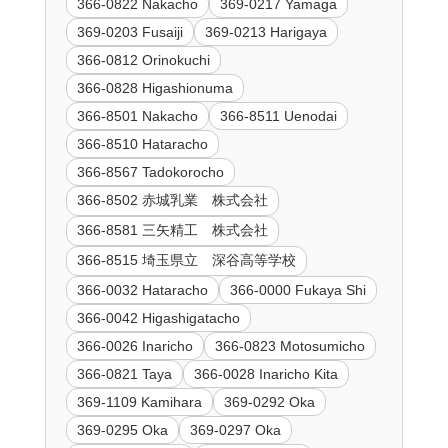
366-0822 Nakacho
369-0217 Yamaga
369-0203 Fusaiji
369-0213 Harigaya
366-0812 Orinokuchi
366-0828 Higashionuma
366-8501 Nakacho
366-8511 Uenodai
366-8510 Hataracho
366-8567 Tadokorocho
366-8502 赤城乳業 株式会社
366-8581 三矢精工 株式会社
366-8515 埼玉県立 深谷高等学校
366-0032 Hataracho
366-0000 Fukaya Shi
366-0042 Higashigatacho
366-0026 Inaricho
366-0823 Motosumicho
366-0821 Taya
366-0028 Inaricho Kita
369-1109 Kamihara
369-0292 Oka
369-0295 Oka
369-0297 Oka