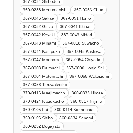
367-0034 Shihoden
360-0238 Menumanishi
367-0053 Chuo
367-0046 Sakae
367-0051 Honjo
367-0052 Ginza
367-0041 Ekinan
367-0042 Keyaki
367-0043 Midori
367-0048 Minami
367-0018 Suwacho
367-0044 Kempuku
367-0045 Kashiwa
367-0047 Maehara
367-0054 Chiyoda
367-0003 Daimachi
367-0000 Honjo Shi
367-0004 Motomachi
367-0055 Wakaizumi
367-0056 Teruwakacho
370-0416 Maejimacho
360-0833 Hirose
370-0424 Idezukacho
360-0817 Niijima
360-0105 Itai
360-0114 Konanchuo
360-0106 Shiba
360-0834 Senami
360-0232 Dogayato