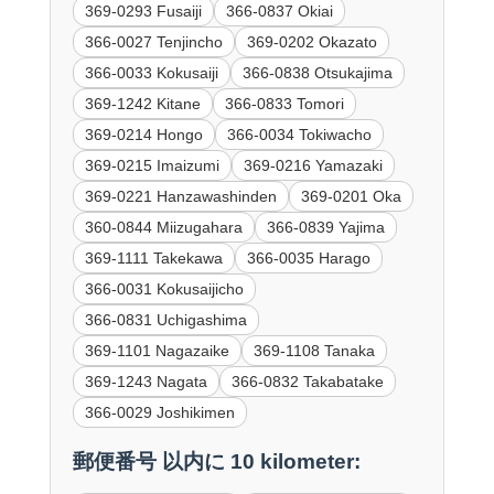
369-0293 Fusaiji
366-0837 Okiai
366-0027 Tenjincho
369-0202 Okazato
366-0033 Kokusaiji
366-0838 Otsukajima
369-1242 Kitane
366-0833 Tomori
369-0214 Hongo
366-0034 Tokiwacho
369-0215 Imaizumi
369-0216 Yamazaki
369-0221 Hanzawashinden
369-0201 Oka
360-0844 Miizugahara
366-0839 Yajima
369-1111 Takekawa
366-0035 Harago
366-0031 Kokusaijicho
366-0831 Uchigashima
369-1101 Nagazaike
369-1108 Tanaka
369-1243 Nagata
366-0832 Takabatake
366-0029 Joshikimen
郵便番号 以内に 10 kilometer: