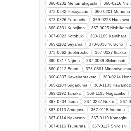
360-0202 Menumahigashi
360-0216 Nish
373-0842 Hosoyacho
360-0201 Menuma
373-0826 Furutocho
369-0223 Hanzawa
360-0831 Kubojima
367-0025 Nishiikatsu
367-0023 Kotobuki
369-1109 Kamihara
369-1102 Seyama
373-0036 Yuracho
373-0862 Suehirocho
367-0027 Ikakko
360-0817 Niijima
367-0039 Shikinosato
360-0212 Enami
373-0861 Minamiyajima
360-0837 Kawaharaaketo
369-0214 Hon
369-1104 Suganuma
369-1103 Kawamot
369-1192 Tanaka
369-1193 Nagazaike
367-0234 Ikeda
367-0237 Nukui
367-
367-0113 Amagasu
367-0115 Inomata
367-0114 Nakazato
367-0119 Komaginu
367-0116 Tsuburata
367-0117 Shiroishi