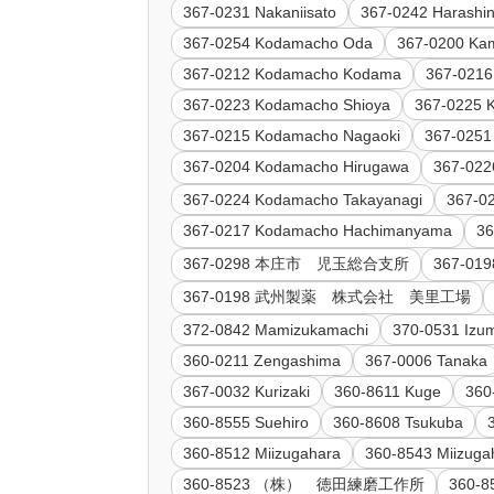
367-0231 Nakaniisato
367-0242 Harashi
367-0254 Kodamacho Oda
367-0200 Ka
367-0212 Kodamacho Kodama
367-021
367-0223 Kodamacho Shioya
367-0225 
367-0215 Kodamacho Nagaoki
367-0251
367-0204 Kodamacho Hirugawa
367-022
367-0224 Kodamacho Takayanagi
367-0
367-0217 Kodamacho Hachimanyama
3
367-0298 本庄市 児玉総合支所
367-
367-0198 武州製薬 株式会社 美里工場
372-0842 Mamizukamachi
370-0531 Izu
360-0211 Zengashima
367-0006 Tanaka
367-0032 Kurizaki
360-8611 Kuge
360
360-8555 Suehiro
360-8608 Tsukuba
360-8512 Miizugahara
360-8543 Miizuga
360-8523 （株） 徳田練磨工作所
360