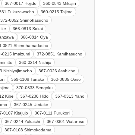
367-0017 Hojido
360-0843 Mikajiri
831 Fukuzawacho
360-0215 Tajima
372-0852 Shimohasucho
ike
366-0813 Sakai
hanzawa
366-0814 Oya
3-0821 Shimohamadacho
-0215 Imaizumi
372-0851 Kamihasucho
minitte
360-0214 Nishijo
3 Nishiyajimacho
367-0026 Asahicho
ori
369-1108 Tanaka
360-0835 Oaso
ajima
370-0533 Sengoku
12 Kibe
367-0238 Hido
367-0313 Yano
bama
367-0245 Uedake
7-0107 Kitajujo
367-0111 Furukori
367-0244 Yokaichi
367-0301 Wataruse
367-0108 Shimokodama