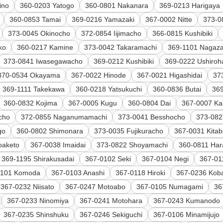
ino
360-0203 Yatogo
360-0801 Nakanara
369-0213 Harigaya
360-0853 Tamai
369-0216 Yamazaki
367-0002 Nitte
373-0
373-0045 Okinocho
372-0854 Iijimacho
366-0815 Kushibiki
ko
360-0217 Kamine
373-0042 Takaramachi
369-1101 Nagaza
373-0841 Iwasegawacho
369-0212 Kushibiki
369-0222 Ushiro
370-0534 Okayama
367-0022 Hinode
367-0021 Higashidai
37
369-1111 Takekawa
360-0218 Yatsukuchi
360-0836 Butai
369
360-0832 Kojima
367-0005 Kugu
360-0804 Dai
367-0007 Ka
cho
372-0855 Naganumamachi
373-0041 Besshocho
373-082
go
360-0802 Shimonara
373-0035 Fujikuracho
367-0031 Kitab
oaketo
367-0038 Imaidai
373-0822 Shoyamachi
360-0811 Har
369-1195 Shirakusadai
367-0102 Seki
367-0104 Negi
367-01
0101 Komoda
367-0103 Anashi
367-0118 Hiroki
367-0236 Ko
367-0232 Niisato
367-0247 Motoabo
367-0105 Numagami
36
367-0233 Ninomiya
367-0241 Motohara
367-0243 Kumanodo
367-0235 Shinshuku
367-0246 Sekiguchi
367-0106 Minamijujo