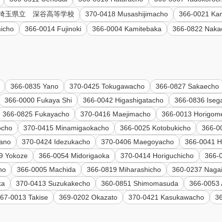
15 埼玉県立 深谷高等学校
370-0418 Musashijimacho
366-0021 Ka
icho
366-0014 Fujinoki
366-0004 Kamitebaka
366-0822 Naka
366-0835 Yano
370-0425 Tokugawacho
366-0827 Sakaecho
366-0000 Fukaya Shi
366-0042 Higashigatacho
366-0836 Iseg
366-0825 Fukayacho
370-0416 Maejimacho
366-0013 Horigom
ocho
370-0415 Minamigaokacho
366-0025 Kotobukicho
366-0
gano
370-0424 Idezukacho
370-0406 Maegoyacho
366-0041 H
9 Yokoze
366-0054 Midorigaoka
370-0414 Horiguchicho
366-
ho
366-0005 Machida
366-0819 Miharashicho
360-0237 Nagai
ka
370-0413 Suzukakecho
360-0851 Shimomasuda
366-0053 
67-0013 Takise
369-0202 Okazato
370-0421 Kasukawacho
3