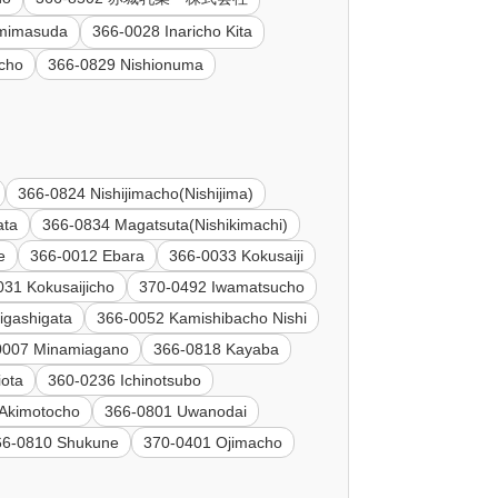
mimasuda
366-0028 Inaricho Kita
cho
366-0829 Nishionuma
366-0824 Nishijimacho(Nishijima)
ata
366-0834 Magatsuta(Nishikimachi)
e
366-0012 Ebara
366-0033 Kokusaiji
031 Kokusaijicho
370-0492 Iwamatsucho
igashigata
366-0052 Kamishibacho Nishi
0007 Minamiagano
366-0818 Kayaba
ota
360-0236 Ichinotsubo
Akimotocho
366-0801 Uwanodai
66-0810 Shukune
370-0401 Ojimacho