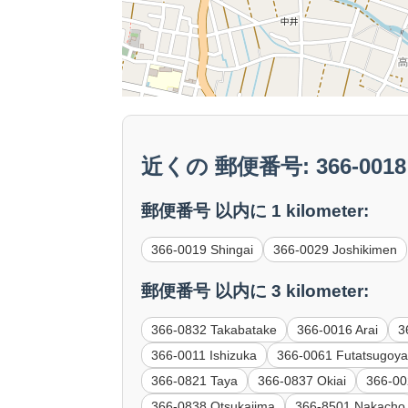
近くの 郵便番号: 366-0018 
郵便番号 以内に 1 kilometer:
366-0019 Shingai
366-0029 Joshikimen
郵便番号 以内に 3 kilometer:
366-0832 Takabatake
366-0016 Arai
3
366-0011 Ishizuka
366-0061 Futatsugoy
366-0821 Taya
366-0837 Okiai
366-00
366-0838 Otsukajima
366-8501 Nakacho