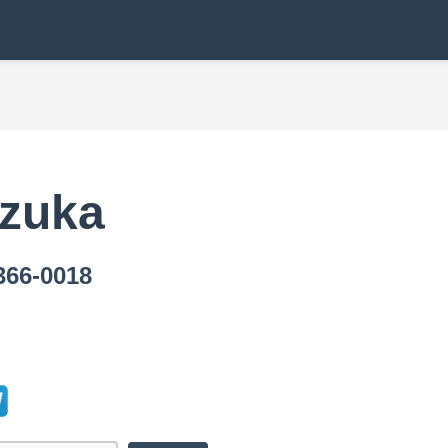
izuka
6-0018