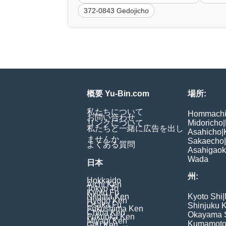
372-0843 Gedojicho
概要 Yu-Bin.com
場所:
私たちについて
Hommach
お問い合わせ
リンクについて
Midoricho
|
私たちと一緒に広告を出し
Asahicho
|
ませんか
Sakaecho
|
よくある質問
Asahigao
Wada
日本
州:
Hokkaido
Aichi Ken
Tokyo To
Kyoto Fu
Niigata Ken
Kyoto Shi
|
Hyogo Ken
Osaka Fu
Shinjuku 
Fukushima Ken
Chiba Ken
Okayama 
Fukuoka Ken
Miyagi Ken
Kumamoto
Gifu Ken