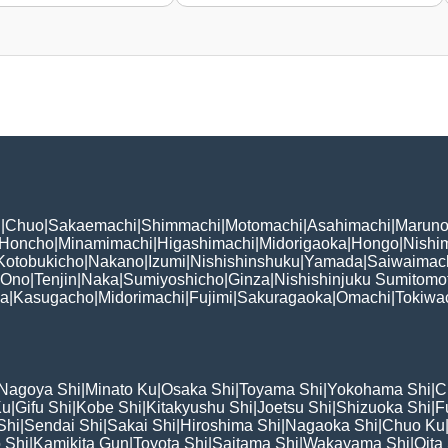
i
|
Chuo
|
Sakaemachi
|
Shimmachi
|
Motomachi
|
Asahimachi
|
Maruno
Honcho
|
Minamimachi
|
Higashimachi
|
Midorigaoka
|
Hongo
|
Nishi
Kotobukicho
|
Nakano
|
Izumi
|
Nishishinshuku
|
Yamada
|
Saiwaimac
Ono
|
Tenjin
|
Naka
|
Sumiyoshicho
|
Ginza
|
Nishishinjuku Sumitomo
ka
|
Kasugacho
|
Midorimachi
|
Fujimi
|
Sakuragaoka
|
Omachi
|
Tokiwa
Nagoya Shi
|
Minato Ku
|
Osaka Shi
|
Toyama Shi
|
Yokohama Shi
|
C
Ku
|
Gifu Shi
|
Kobe Shi
|
Kitakyushu Shi
|
Joetsu Shi
|
Shizuoka Shi
|
F
Shi
|
Sendai Shi
|
Sakai Shi
|
Hiroshima Shi
|
Nagaoka Shi
|
Chuo Ku
 Shi
|
Kamikita Gun
|
Toyota Shi
|
Saitama Shi
|
Wakayama Shi
|
Oita