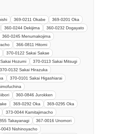
ishi
369-0211 Okabe
369-0201 Oka
360-0244 Dekijima
360-0232 Dogayato
360-0245 Menumakojima
wacho
366-0811 Hitomi
370-0122 Sakai Sakae
 Sakai Hozumi
370-0113 Sakai Mitsugi
370-0132 Sakai Hirazuka
ma
370-0101 Sakai Higashiarai
himofuchina
ibori
360-0846 Jurokken
kake
369-0292 Oka
369-0295 Oka
373-0044 Kamitajimacho
855 Takayanagi
367-0016 Unomori
-0043 Nishinoyacho