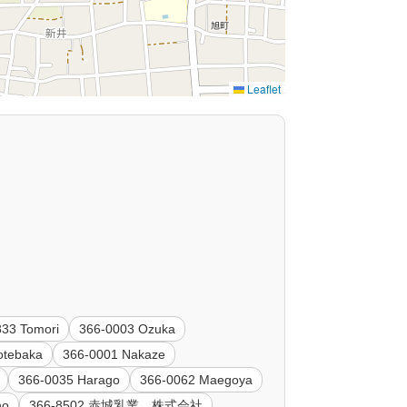
Leaflet
833 Tomori
366-0003 Ozuka
otebaka
366-0001 Nakaze
366-0035 Harago
366-0062 Maegoya
ho
366-8502 赤城乳業 株式会社