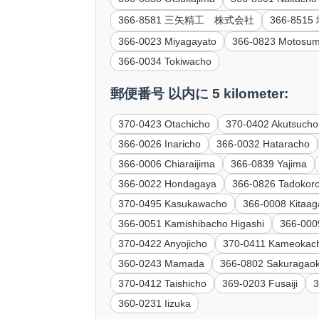
366-8581 三矢精工 株式会社
366-85
366-0023 Miyagayato
366-0823 Motosum
366-0034 Tokiwacho
郵便番号 以内に 5 kilometer:
370-0423 Otachicho
370-0402 Akutsucho
366-0026 Inaricho
366-0032 Hataracho
366-0006 Chiaraijima
366-0839 Yajima
366-0022 Hondagaya
366-0826 Tadokor
370-0495 Kasukawacho
366-0008 Kitaa
366-0051 Kamishibacho Higashi
366-000
370-0422 Anyojicho
370-0411 Kameokac
360-0243 Mamada
366-0802 Sakuragao
370-0412 Taishicho
369-0203 Fusaiji
3
360-0231 Iizuka