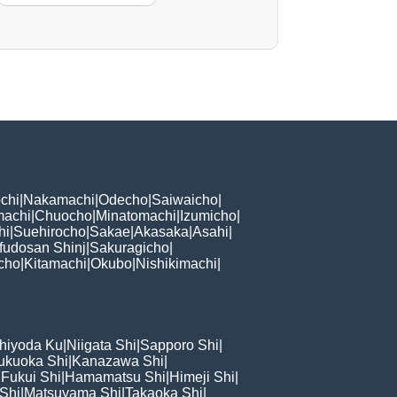
chi
|
Nakamachi
|
Odecho
|
Saiwaicho
|
machi
|
Chuocho
|
Minatomachi
|
Izumicho
|
hi
|
Suehirocho
|
Sakae
|
Akasaka
|
Asahi
|
fudosan Shinj
|
Sakuragicho
|
cho
|
Kitamachi
|
Okubo
|
Nishikimachi
|
hiyoda Ku
|
Niigata Shi
|
Sapporo Shi
|
ukuoka Shi
|
Kanazawa Shi
|
|
Fukui Shi
|
Hamamatsu Shi
|
Himeji Shi
|
 Shi
|
Matsuyama Shi
|
Takaoka Shi
|