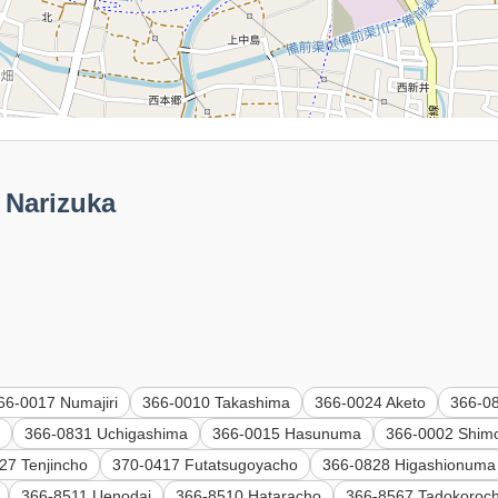
Narizuka
66-0017 Numajiri
366-0010 Takashima
366-0024 Aketo
366-0
a
366-0831 Uchigashima
366-0015 Hasunuma
366-0002 Shim
27 Tenjincho
370-0417 Futatsugoyacho
366-0828 Higashionuma
366-8511 Uenodai
366-8510 Hataracho
366-8567 Tadokoroc