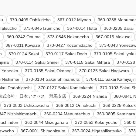
pu
370-0405 Oshikiricho
367-0012 Miyado
360-0238 Menuman
matsucho
373-0845 Izumicho
367-0014 Hotta
360-0235 Barai
o
360-0242 Onuma
373-0846 Nakanecho
367-0015 Mokusai
367-0011 Kowaze
370-0427 Kozumidacho
373-0843 Yoneza
a
370-0124 Sakai
370-0117 Sakai Dodo
370-0105 Sakai Iyoku
ijima
370-0114 Sakai Shinei
370-0115 Sakai Mihara
370-0128
i Yoneoka
370-0135 Sakai Okonogi
370-0125 Sakai Hagiwara
 Nishiimai
370-0134 Sakai Shimamura
370-0111 Sakai Kamiyaji
kai Dodohigashi
370-0127 Sakai Kamitakeshi
370-0103 Sakai S
93 株式会社 日本アクセス 群馬支店
369-0224 Nishida
360-0841 Ni
373-0833 Ushizawacho
366-0812 Orinokuchi
369-0225 Kutsu
847 Nishishimmachi
360-0204 Menumachuo
360-0805 Kaminara
rashinden
360-0844 Miizugahara
372-0853 Kokuryocho
360-0
zawacho
367-0001 Shimonitsute
367-0024 Higashiikatsuko
373