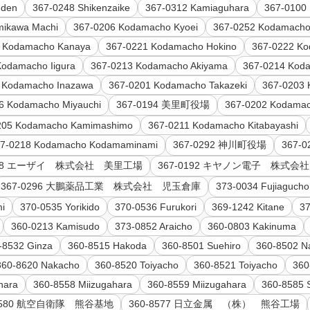
nden
367-0248 Shikenzaike
367-0312 Kamiaguhara
367-0100 
mikawa Machi
367-0206 Kodamacho Kyoei
367-0252 Kodamach
6 Kodamacho Kanaya
367-0221 Kodamacho Hokino
367-0222 Ko
Kodamacho Iigura
367-0213 Kodamacho Akiyama
367-0214 Kod
 Kodamacho Inazawa
367-0201 Kodamacho Takazeki
367-0203 
6 Kodamacho Miyauchi
367-0194 美里町役場
367-0202 Kodama
205 Kodamacho Kamimashimo
367-0211 Kodamacho Kitabayashi
67-0218 Kodamacho Kodamaminami
367-0292 神川町役場
367
0198 エーザイ 株式会社 美里工場
367-0192 キヤノン電子 株式
367-0296 大鵬薬品工業 株式会社 児玉倉庫
373-0034 Fujiagucho
mi
370-0535 Yorikido
370-0536 Furukori
369-1242 Kitane
3
360-0213 Kamisudo
373-0852 Araicho
360-0803 Kakinuma
-8532 Ginza
360-8515 Hakoda
360-8501 Suehiro
360-8502 N
360-8620 Nakacho
360-8520 Toiyacho
360-8521 Toiyacho
360
hara
360-8558 Miizugahara
360-8559 Miizugahara
360-8585 
-8580 航空自衛隊 熊谷基地
360-8577 日立金属 （株） 熊谷工場