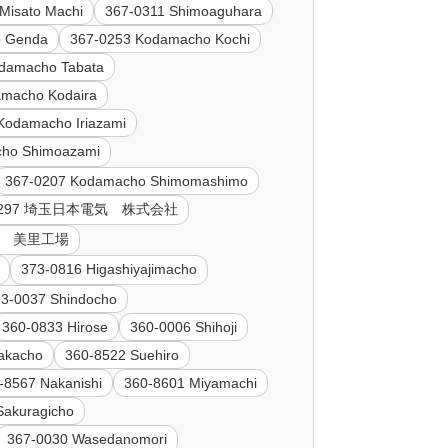
Misato Machi
367-0311 Shimoaguhara
o Genda
367-0253 Kodamacho Kochi
damacho Tabata
amacho Kodaira
Kodamacho Iriazami
cho Shimoazami
367-0207 Kodamacho Shimomashimo
-0297 埼玉日本電気 株式会社
会社 美里工場
373-0816 Higashiyajimacho
73-0037 Shindocho
360-0833 Hirose
360-0006 Shihoji
akacho
360-8522 Suehiro
-8567 Nakanishi
360-8601 Miyamachi
Sakuragicho
367-0030 Wasedanomori