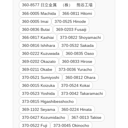
360-8577 日立金属 （株） 熊谷工場
366-0005 Machida
366-0811 Hitomi
360-0005 Imai
370-0525 Hinode
360-0836 Butai
369-0203 Fusaiji
366-0817 Kashiai
373-0822 Shoyamachi
360-0816 Ishihara
370-0532 Sakada
360-0222 Kuzuwada
360-0835 Oaso
369-0202 Okazato
360-0833 Hirose
369-0211 Okabe
373-0036 Yuracho
370-0521 Sumiyoshi
360-0812 Ohara
360-0015 Koizuka
370-0524 Kokai
370-0523 Yoshida
373-0042 Takaramachi
373-0815 Higashibesshocho
369-1102 Seyama
360-0224 Hinata
370-0427 Kozumidacho
367-0013 Takise
370-0522 Fuji
373-0045 Okinocho