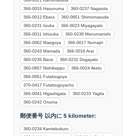
366-0015 Hasunuma
360-0237 Nagaiota
366-0012 Ebara
360-0851 Shimomasuda
360-0231 Iizuka
366-0023 Miyagayato
366-0011 Ishizuka
360-0238 Menumanishi
366-0062 Maegoya
366-0017 Numajiri
360-0243 Mamada
366-0016 Arai
360-0235 Barai
360-0232 Dogayato
360-0857 Nishibeppu
366-0024 Aketo
366-0061 Futatsugoya
370-0417 Futatsugoyacho
366-0041 Higashigata
360-0233 Yagita
360-0242 Onuma
郵便番号 以内に 5 kilometer:
360-0234 Kamiebukuro