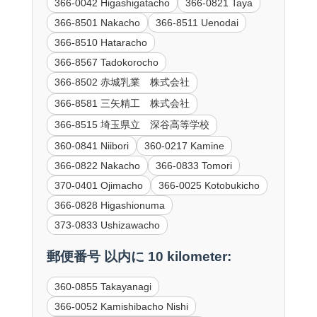
366-0042 Higashigatacho
366-0821 Taya
366-8501 Nakacho
366-8511 Uenodai
366-8510 Hataracho
366-8567 Tadokorocho
366-8502 赤城乳業 株式会社
366-8581 三矢精工 株式会社
366-8515 埼玉県立 深谷高等学校
360-0841 Niibori
360-0217 Kamine
366-0822 Nakacho
366-0833 Tomori
370-0401 Ojimacho
366-0025 Kotobukicho
366-0828 Higashionuma
373-0833 Ushizawacho
郵便番号 以内に 10 kilometer:
360-0855 Takayanagi
366-0052 Kamishibacho Nishi