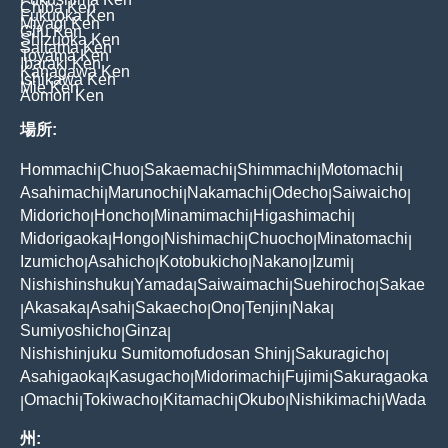
Chiba Ken
Fukuoka Ken
Miyagi Ken
Gifu Ken
Shizuoka Ken
Saitama Ken
Toyama Ken
Ibaraki Ken
Kanagawa Ken
Ishikawa Ken
Mie Ken
Aomori Ken
場所:
Hommachi
Chuo
Sakaemachi
Shimmachi
Motomachi
|
|
|
|
|
Asahimachi
Marunochi
Nakamachi
Odecho
Saiwaicho
|
|
|
|
|
Midoricho
Honcho
Minamimachi
Higashimachi
|
|
|
|
Midorigaoka
Hongo
Nishimachi
Chuocho
Minatomachi
|
|
|
|
|
Izumicho
Asahicho
Kotobukicho
Nakano
Izumi
|
|
|
|
|
Nishishinshuku
Yamada
Saiwaimachi
Suehirocho
Sakae
|
|
|
|
Akasaka
Asahi
Sakaecho
Ono
Tenjin
Naka
|
|
|
|
|
|
|
Sumiyoshicho
Ginza
|
|
Nishishinjuku Sumitomofudosan Shinj
Sakuragicho
|
|
Asahigaoka
Kasugacho
Midorimachi
Fujimi
Sakuragaoka
|
|
|
|
Omachi
Tokiwacho
Kitamachi
Okubo
Nishikimachi
Wada
|
|
|
|
|
|
州: