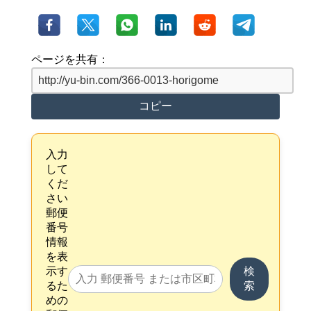
ページを共有：
コピー
入力
して
くだ
さい
郵便
番号
情報
を表
示す
検
るた
索
めの