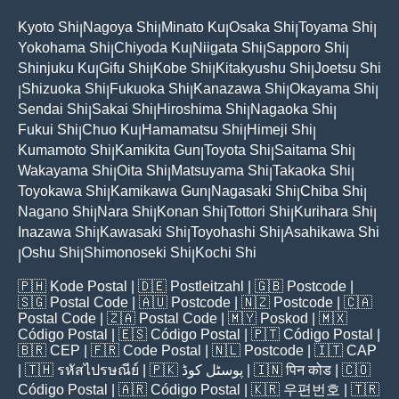
Kyoto Shi
Nagoya Shi
Minato Ku
Osaka Shi
Toyama Shi
|
|
|
|
|
Yokohama Shi
Chiyoda Ku
Niigata Shi
Sapporo Shi
|
|
|
|
Shinjuku Ku
Gifu Shi
Kobe Shi
Kitakyushu Shi
Joetsu Shi
|
|
|
|
Shizuoka Shi
Fukuoka Shi
Kanazawa Shi
Okayama Shi
|
|
|
|
|
Sendai Shi
Sakai Shi
Hiroshima Shi
Nagaoka Shi
|
|
|
|
Fukui Shi
Chuo Ku
Hamamatsu Shi
Himeji Shi
|
|
|
|
Kumamoto Shi
Kamikita Gun
Toyota Shi
Saitama Shi
|
|
|
|
Wakayama Shi
Oita Shi
Matsuyama Shi
Takaoka Shi
|
|
|
|
Toyokawa Shi
Kamikawa Gun
Nagasaki Shi
Chiba Shi
|
|
|
|
Nagano Shi
Nara Shi
Konan Shi
Tottori Shi
Kurihara Shi
|
|
|
|
|
Inazawa Shi
Kawasaki Shi
Toyohashi Shi
Asahikawa Shi
|
|
|
Oshu Shi
Shimonoseki Shi
Kochi Shi
|
|
|
🇵🇭
Kode Postal
| 🇩🇪
Postleitzahl
| 🇬🇧
Postcode
|
🇸🇬
Postal Code
| 🇦🇺
Postcode
| 🇳🇿
Postcode
| 🇨🇦
Postal Code
| 🇿🇦
Postal Code
| 🇲🇾
Poskod
| 🇲🇽
Código Postal
| 🇪🇸
Código Postal
| 🇵🇹
Código Postal
|
🇧🇷
CEP
| 🇫🇷
Code Postal
| 🇳🇱
Postcode
| 🇮🇹
CAP
| 🇹🇭
รหัสไปรษณีย์
| 🇵🇰
پوسٹل کوڈ
| 🇮🇳
पिन कोड
| 🇨🇴
Código Postal
| 🇦🇷
Código Postal
| 🇰🇷
우편번호
| 🇹🇷