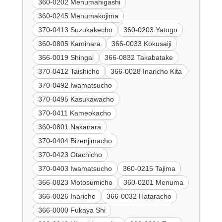
360-0202 Menumahigashi
360-0245 Menumakojima
370-0413 Suzukakecho
360-0203 Yatogo
360-0805 Kaminara
366-0033 Kokusaiji
366-0019 Shingai
366-0832 Takabatake
370-0412 Taishicho
366-0028 Inaricho Kita
370-0492 Iwamatsucho
370-0495 Kasukawacho
370-0411 Kameokacho
360-0801 Nakanara
370-0404 Bizenjimacho
370-0423 Otachicho
370-0403 Iwamatsucho
360-0215 Tajima
366-0823 Motosumicho
360-0201 Menuma
366-0026 Inaricho
366-0032 Hataracho
366-0000 Fukaya Shi