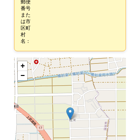
郵便
番号
また
は市
区町
村
名：
+
−