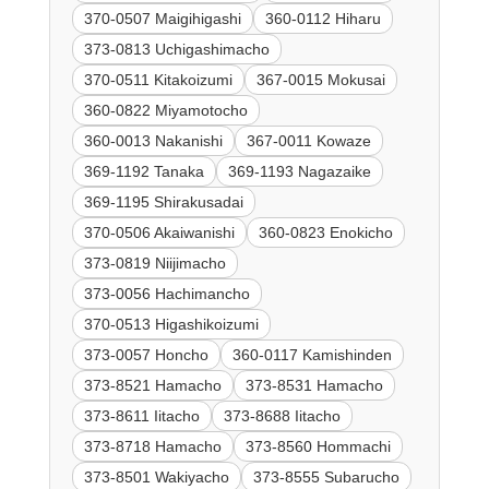
370-0507 Maigihigashi
360-0112 Hiharu
373-0813 Uchigashimacho
370-0511 Kitakoizumi
367-0015 Mokusai
360-0822 Miyamotocho
360-0013 Nakanishi
367-0011 Kowaze
369-1192 Tanaka
369-1193 Nagazaike
369-1195 Shirakusadai
370-0506 Akaiwanishi
360-0823 Enokicho
373-0819 Niijimacho
373-0056 Hachimancho
370-0513 Higashikoizumi
373-0057 Honcho
360-0117 Kamishinden
373-8521 Hamacho
373-8531 Hamacho
373-8611 Iitacho
373-8688 Iitacho
373-8718 Hamacho
373-8560 Hommachi
373-8501 Wakiyacho
373-8555 Subarucho