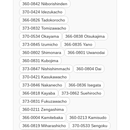
360-0842 Niiborishinden
370-0424 Idezukacho
366-0826 Tadokorocho
373-0832 Tomizawacho
370-0534 Okayama
366-0838 Otsukajima
373-0845 Izumicho
366-0835 Yano
360-0802 Shimonara
366-0801 Uwanodai
360-0831 Kubojima
373-0847 Nishishimmachi
360-0804 Dai
370-0421 Kasukawacho
373-0846 Nakanecho
366-0836 Isegata
366-0818 Kayaba
373-0862 Suehirocho
373-0831 Fukuzawacho
360-0211 Zengashima
366-0004 Kamitebaka
360-0213 Kamisudo
366-0819 Miharashicho
370-0533 Sengoku