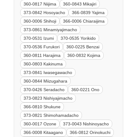
360-0817 Niijima
360-0843 Mikajiri
373-0842 Hosoyacho
366-0839 Yajima
360-0006 Shihoji
366-0006 Chiaraijima
373-0861 Minamiyajimacho
370-0531 Izumi
370-0535 Yorikido
370-0536 Furukori
360-0225 Benzai
360-0811 Harajima
360-0832 Kojima
360-0803 Kakinuma
373-0841 Iwasegawacho
360-0844 Miizugahara
370-0426 Seradacho
360-0221 Ono
373-0823 Nishiyajimacho
366-0810 Shukune
373-0821 Shimohamadacho
360-0017 Ozone
373-0043 Nishinoyacho
366-0008 Kitaagano
366-0812 Orinokuchi