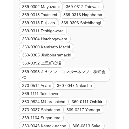
369-0302 Mayuzumi
369-0312 Tatewaki
369-0313 Tsutsumi
369-0316 Nagahama
369-0318 Fujikido
369-0306 Shichihongi
369-0311 Teshigawara
369-0304 Hatchogawara
369-0300 Kamisato Machi
369-0305 Jimboharamachi
369-0392 上里町役場
369-0393 キヤノン・コンポーネンツ 株式会
社
370-0514 Asahi
360-0047 Nakacho
369-1111 Takekawa
360-0824 Miharashicho
360-0111 Oshikiri
373-0037 Shindocho
369-0217 Yamaga
369-1104 Suganuma
360-0046 Kamakuracho
366-0813 Sakai