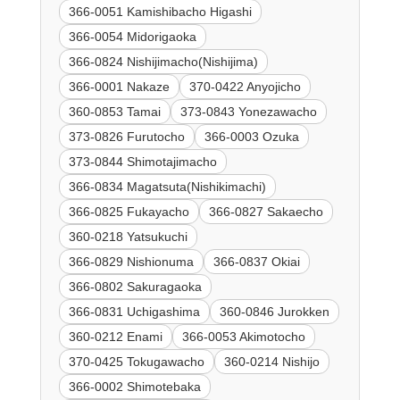
366-0051 Kamishibacho Higashi
366-0054 Midorigaoka
366-0824 Nishijimacho(Nishijima)
366-0001 Nakaze
370-0422 Anyojicho
360-0853 Tamai
373-0843 Yonezawacho
373-0826 Furutocho
366-0003 Ozuka
373-0844 Shimotajimacho
366-0834 Magatsuta(Nishikimachi)
366-0825 Fukayacho
366-0827 Sakaecho
360-0218 Yatsukuchi
366-0829 Nishionuma
366-0837 Okiai
366-0802 Sakuragaoka
366-0831 Uchigashima
360-0846 Jurokken
360-0212 Enami
366-0053 Akimotocho
370-0425 Tokugawacho
360-0214 Nishijo
366-0002 Shimotebaka