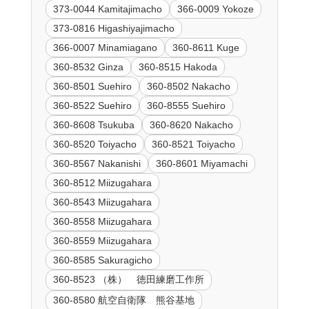
373-0044 Kamitajimacho
366-0009 Yokoze
373-0816 Higashiyajimacho
366-0007 Minamiagano
360-8611 Kuge
360-8532 Ginza
360-8515 Hakoda
360-8501 Suehiro
360-8502 Nakacho
360-8522 Suehiro
360-8555 Suehiro
360-8608 Tsukuba
360-8620 Nakacho
360-8520 Toiyacho
360-8521 Toiyacho
360-8567 Nakanishi
360-8601 Miyamachi
360-8512 Miizugahara
360-8543 Miizugahara
360-8558 Miizugahara
360-8559 Miizugahara
360-8585 Sakuragicho
360-8523 （株） 徳田練磨工作所
360-8580 航空自衛隊 熊谷基地