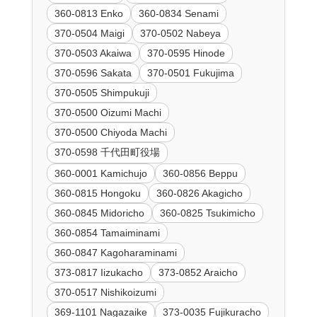
360-0813 Enko
360-0834 Senami
370-0504 Maigi
370-0502 Nabeya
370-0503 Akaiwa
370-0595 Hinode
370-0596 Sakata
370-0501 Fukujima
370-0505 Shimpukuji
370-0500 Oizumi Machi
370-0500 Chiyoda Machi
370-0598 千代田町役場
360-0001 Kamichujo
360-0856 Beppu
360-0815 Hongoku
360-0826 Akagicho
360-0845 Midoricho
360-0825 Tsukimicho
360-0854 Tamaiminami
360-0847 Kagoharaminami
373-0817 Iizukacho
373-0852 Araicho
370-0517 Nishikoizumi
369-1101 Nagazaike
373-0035 Fujikuracho