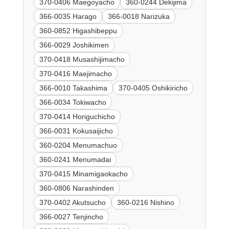
370-0406 Maegoyacho
360-0244 Dekijima
366-0035 Harago
366-0018 Narizuka
360-0852 Higashibeppu
366-0029 Joshikimen
370-0418 Musashijimacho
370-0416 Maejimacho
366-0010 Takashima
370-0405 Oshikiricho
366-0034 Tokiwacho
370-0414 Horiguchicho
366-0031 Kokusaijicho
360-0204 Menumachuo
360-0241 Menumadai
370-0415 Minamigaokacho
360-0806 Narashinden
370-0402 Akutsucho
360-0216 Nishino
366-0027 Tenjincho