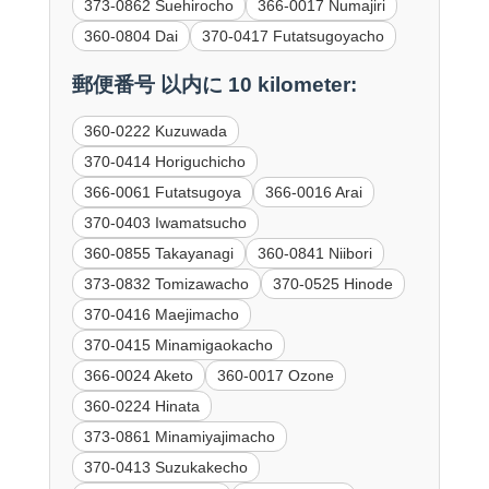
373-0862 Suehirocho
366-0017 Numajiri
360-0804 Dai
370-0417 Futatsugoyacho
郵便番号 以内に 10 kilometer:
360-0222 Kuzuwada
370-0414 Horiguchicho
366-0061 Futatsugoya
366-0016 Arai
370-0403 Iwamatsucho
360-0855 Takayanagi
360-0841 Niibori
373-0832 Tomizawacho
370-0525 Hinode
370-0416 Maejimacho
370-0415 Minamigaokacho
366-0024 Aketo
360-0017 Ozone
360-0224 Hinata
373-0861 Minamiyajimacho
370-0413 Suzukakecho