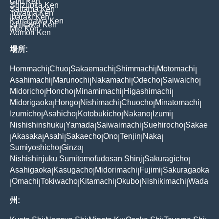
Gifu Ken
Shizuoka Ken
Saitama Ken
Toyama Ken
Ibaraki Ken
Kanagawa Ken
Ishikawa Ken
Mie Ken
Aomori Ken
場所:
Hommachi
Chuo
Sakaemachi
Shimmachi
Motomachi
|
|
|
|
|
Asahimachi
Marunochi
Nakamachi
Odecho
Saiwaicho
|
|
|
|
|
Midoricho
Honcho
Minamimachi
Higashimachi
|
|
|
|
Midorigaoka
Hongo
Nishimachi
Chuocho
Minatomachi
|
|
|
|
|
Izumicho
Asahicho
Kotobukicho
Nakano
Izumi
|
|
|
|
|
Nishishinshuku
Yamada
Saiwaimachi
Suehirocho
Sakae
|
|
|
|
Akasaka
Asahi
Sakaecho
Ono
Tenjin
Naka
|
|
|
|
|
|
|
Sumiyoshicho
Ginza
|
|
Nishishinjuku Sumitomofudosan Shinj
Sakuragicho
|
|
Asahigaoka
Kasugacho
Midorimachi
Fujimi
Sakuragaoka
|
|
|
|
Omachi
Tokiwacho
Kitamachi
Okubo
Nishikimachi
Wada
|
|
|
|
|
|
州: