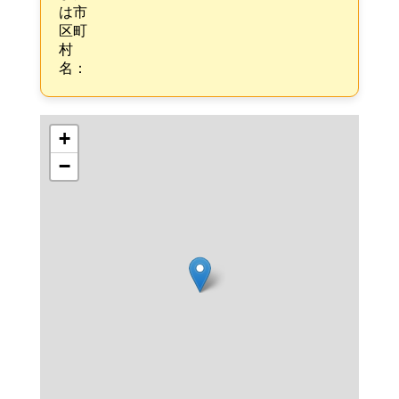
は市
区町
村
名：
+
−