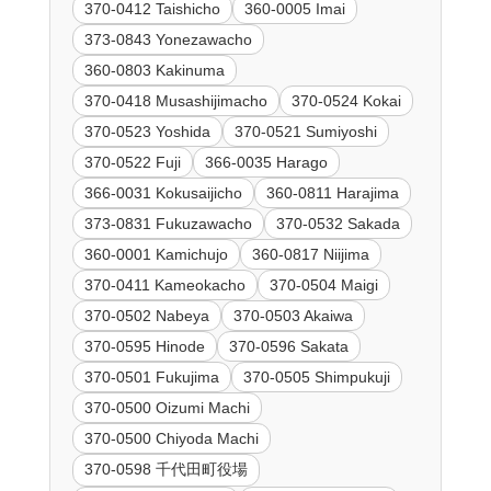
370-0412 Taishicho
360-0005 Imai
373-0843 Yonezawacho
360-0803 Kakinuma
370-0418 Musashijimacho
370-0524 Kokai
370-0523 Yoshida
370-0521 Sumiyoshi
370-0522 Fuji
366-0035 Harago
366-0031 Kokusaijicho
360-0811 Harajima
373-0831 Fukuzawacho
370-0532 Sakada
360-0001 Kamichujo
360-0817 Niijima
370-0411 Kameokacho
370-0504 Maigi
370-0502 Nabeya
370-0503 Akaiwa
370-0595 Hinode
370-0596 Sakata
370-0501 Fukujima
370-0505 Shimpukuji
370-0500 Oizumi Machi
370-0500 Chiyoda Machi
370-0598 千代田町役場