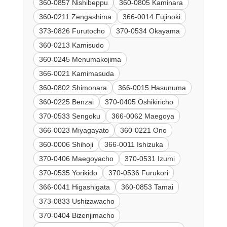
360-0857 Nishibeppu
360-0805 Kaminara
360-0211 Zengashima
366-0014 Fujinoki
373-0826 Furutocho
370-0534 Okayama
360-0213 Kamisudo
360-0245 Menumakojima
366-0021 Kamimasuda
360-0802 Shimonara
366-0015 Hasunuma
360-0225 Benzai
370-0405 Oshikiricho
370-0533 Sengoku
366-0062 Maegoya
366-0023 Miyagayato
360-0221 Ono
360-0006 Shihoji
366-0011 Ishizuka
370-0406 Maegoyacho
370-0531 Izumi
370-0535 Yorikido
370-0536 Furukori
366-0041 Higashigata
360-0853 Tamai
373-0833 Ushizawacho
370-0404 Bizenjimacho