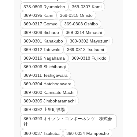
373-0806 Ryumaicho
369-0307 Kami
369-0395 Kami
369-0315 Omido
369-0317 Gomyo
369-0303 Oshibo
369-0308 Bishado
369-0314 Mimachi
369-0301 Kanakubo
369-0302 Mayuzumi
369-0312 Tatewaki
369-0313 Tsutsumi
369-0316 Nagahama
369-0318 Fujikido
369-0306 Shichihongi
369-0311 Teshigawara
369-0304 Hatchogawara
369-0300 Kamisato Machi
369-0305 Jimboharamachi
369-0392 上里町役場
369-0393 キヤノン・コンポーネンツ 株式会
社
360-0037 Tsukuba
360-0034 Mampeicho