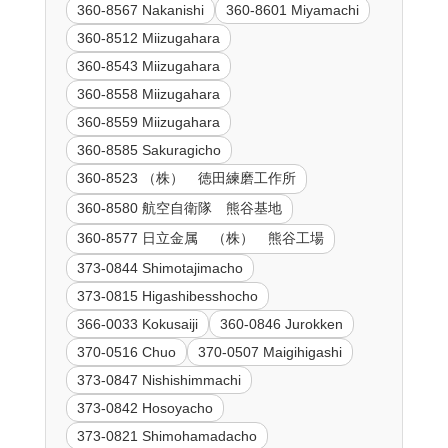
360-8567 Nakanishi
360-8601 Miyamachi
360-8512 Miizugahara
360-8543 Miizugahara
360-8558 Miizugahara
360-8559 Miizugahara
360-8585 Sakuragicho
360-8523 （株） 徳田練磨工作所
360-8580 航空自衛隊 熊谷基地
360-8577 日立金属 （株） 熊谷工場
373-0844 Shimotajimacho
373-0815 Higashibesshocho
366-0033 Kokusaiji
360-0846 Jurokken
370-0516 Chuo
370-0507 Maigihigashi
373-0847 Nishishimmachi
373-0842 Hosoyacho
373-0821 Shimohamadacho