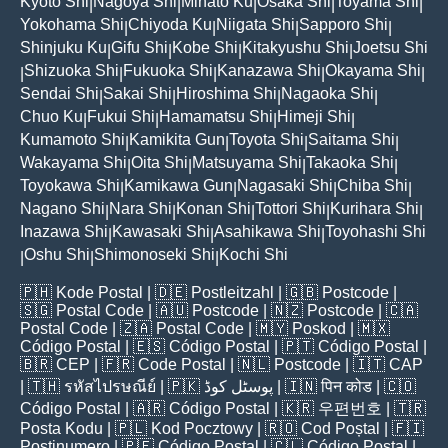
Kyoto Shi
Nagoya Shi
Minato Ku
Osaka Shi
Toyama Shi
|
|
|
|
|
Yokohama Shi
Chiyoda Ku
Niigata Shi
Sapporo Shi
|
|
|
|
Shinjuku Ku
Gifu Shi
Kobe Shi
Kitakyushu Shi
Joetsu Shi
|
|
|
|
Shizuoka Shi
Fukuoka Shi
Kanazawa Shi
Okayama Shi
|
|
|
|
|
Sendai Shi
Sakai Shi
Hiroshima Shi
Nagaoka Shi
|
|
|
|
Chuo Ku
Fukui Shi
Hamamatsu Shi
Himeji Shi
|
|
|
|
Kumamoto Shi
Kamikita Gun
Toyota Shi
Saitama Shi
|
|
|
|
Wakayama Shi
Oita Shi
Matsuyama Shi
Takaoka Shi
|
|
|
|
Toyokawa Shi
Kamikawa Gun
Nagasaki Shi
Chiba Shi
|
|
|
|
Nagano Shi
Nara Shi
Konan Shi
Tottori Shi
Kurihara Shi
|
|
|
|
|
Inazawa Shi
Kawasaki Shi
Asahikawa Shi
Toyohashi Shi
|
|
|
Oshu Shi
Shimonoseki Shi
Kochi Shi
|
|
|
🇵🇭
Kode Postal
| 🇩🇪
Postleitzahl
| 🇬🇧
Postcode
|
🇸🇬
Postal Code
| 🇦🇺
Postcode
| 🇳🇿
Postcode
| 🇨🇦
Postal Code
| 🇿🇦
Postal Code
| 🇲🇾
Poskod
| 🇲🇽
Código Postal
| 🇪🇸
Código Postal
| 🇵🇹
Código Postal
|
🇧🇷
CEP
| 🇫🇷
Code Postal
| 🇳🇱
Postcode
| 🇮🇹
CAP
| 🇹🇭
รหัสไปรษณีย์
| 🇵🇰
پوسٹل کوڈ
| 🇮🇳
पिन कोड
| 🇨🇴
Código Postal
| 🇦🇷
Código Postal
| 🇰🇷
우편번호
| 🇹🇷
Posta Kodu
| 🇵🇱
Kod Pocztowy
| 🇷🇴
Cod Poștal
| 🇫🇮
Postinumero
| 🇵🇪
Código Postal
| 🇨🇱
Código Postal
|