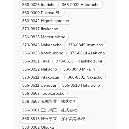
366-0026 Inaricho
366-0032 Hataracho
366-0000 Fukaya Shi
366-0042 Higashigatacho
373-0817 Iizukacho
366-0823 Motosumicho
373-0846 Nakanecho
373-0845 Izumicho
366-0025 Kotobukicho
373-0814 Asahicho
366-0821 Taya
370-0513 Higashikoizumi
366-0822 Nakacho
360-0843 Mikajiri
370-0511 Kitakoizumi
366-8501 Nakacho
366-8511 Uenodai
366-8510 Hataracho
366-8567 Tadokorocho
366-8502 赤城乳業 株式会社
366-8581 三矢精工 株式会社
366-8515 埼玉県立 深谷高等学校
360-0002 Otsuka