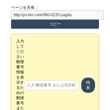
ページを共有：
コピー
入力
して
くだ
さい
郵便
番号
情報
を表
示す
検
るた
索
めの
郵便
番号
また