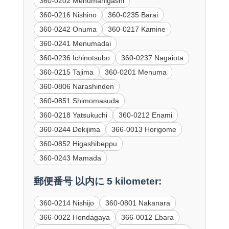
360-0202 Menumahigashi
360-0216 Nishino
360-0235 Barai
360-0242 Onuma
360-0217 Kamine
360-0241 Menumadai
360-0236 Ichinotsubo
360-0237 Nagaiota
360-0215 Tajima
360-0201 Menuma
360-0806 Narashinden
360-0851 Shimomasuda
360-0218 Yatsukuchi
360-0212 Enami
360-0244 Dekijima
366-0013 Horigome
360-0852 Higashibeppu
360-0243 Mamada
郵便番号 以内に 5 kilometer:
360-0214 Nishijo
360-0801 Nakanara
366-0022 Hondagaya
366-0012 Ebara