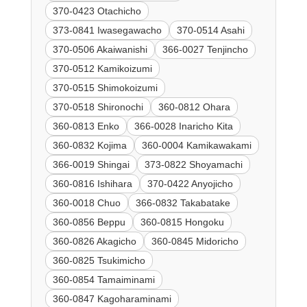
370-0423 Otachicho
373-0841 Iwasegawacho
370-0514 Asahi
370-0506 Akaiwanishi
366-0027 Tenjincho
370-0512 Kamikoizumi
370-0515 Shimokoizumi
370-0518 Shironochi
360-0812 Ohara
360-0813 Enko
366-0028 Inaricho Kita
360-0832 Kojima
360-0004 Kamikawakami
366-0019 Shingai
373-0822 Shoyamachi
360-0816 Ishihara
370-0422 Anyojicho
360-0018 Chuo
366-0832 Takabatake
360-0856 Beppu
360-0815 Hongoku
360-0826 Akagicho
360-0845 Midoricho
360-0825 Tsukimicho
360-0854 Tamaiminami
360-0847 Kagoharaminami