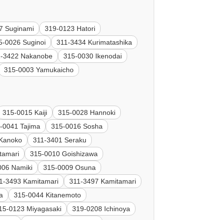
7 Suginami
319-0123 Hatori
5-0026 Suginoi
311-3434 Kurimatashika
1-3422 Nakanobe
315-0030 Ikenodai
315-0003 Yamukaicho
315-0015 Kaiji
315-0028 Hannoki
-0041 Tajima
315-0016 Sosha
 Kanoko
311-3401 Seraku
tamari
315-0010 Goishizawa
006 Namiki
315-0009 Osuna
1-3493 Kamitamari
311-3497 Kamitamari
a
315-0044 Kitanemoto
15-0123 Miyagasaki
319-0208 Ichinoya