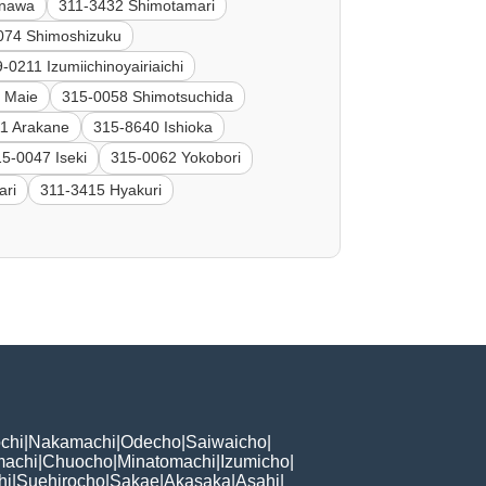
anawa
311-3432 Shimotamari
074 Shimoshizuku
-0211 Izumiichinoyairiaichi
 Maie
315-0058 Shimotsuchida
1 Arakane
315-8640 Ishioka
5-0047 Iseki
315-0062 Yokobori
ari
311-3415 Hyakuri
chi
|
Nakamachi
|
Odecho
|
Saiwaicho
|
machi
|
Chuocho
|
Minatomachi
|
Izumicho
|
hi
|
Suehirocho
|
Sakae
|
Akasaka
|
Asahi
|