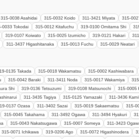
315-0038 Asahidai
315-0032 Koido
311-3421 Miyata
315-002
-0033 Tokodai
315-0012 Kitafuchu
319-0100 Omitama Shi
31
319-0107 Koiwato
315-0025 Izumicho
319-0121 Hakari
31
311-3437 Higashitanaka
315-0013 Fuchu
315-0029 Neatari
19-0135 Takada
315-0018 Wakamatsu
315-0002 Kashiwabara
u
315-0042 Baraki
311-3411 Noda
315-0017 Wakamiya
315
ura Shi
319-0136 Tetsuzumi
319-0108 Matsunochi
315-0005
shinarui
311-3435 Tagiya
315-0125 Yamazaki
311-3436 Kami
19-0137 Ozasa
311-3402 Sazai
315-0019 Sakaematsu
315-0
315-0045 Takahama
311-3492 Ogawa
311-3494 Hyakuri
31
ma
315-0043 Nakatsugawa
315-0007 Someya
311-3423 Ogaw
315-0071 Ichikawa
319-0206 Ago
315-0072 Higashinodera
3