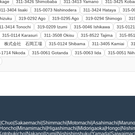
ikage
311-3426 Shimobaba
311-3413 Yamano
311-3425 Kob
311-3404 Iisaki
315-0073 Nishinodera
311-3424 Hataya
315-0
hizuku
319-0292 Ago
319-0295 Ago
319-0294 Shimogo
319
11-3414 Tonochi
319-0209 Izumi
315-0046 Ishikawa
315-0121
315-0114 Karasuri
311-3508 Okisu
315-8522 Tajima
315-851
洋製罐 株式会社 石岡工場
315-0124 Shibama
311-3405 Kamiai
31
-1714 Nikoda
315-0061 Gotanda
315-0063 Iida
315-0051 Niih
i
|
Chuo
|
Sakaemachi
|
Shimmachi
|
Motomachi
|
Asahimachi
|
Maruno
Honcho
|
Minamimachi
|
Higashimachi
|
Midorigaoka
|
Hongo
|
Nishi
Kotobukicho
|
Nakano
|
Izumi
|
Nishishinshuku
|
Yamada
|
Saiwaimac