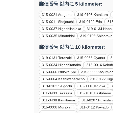
郵便番号 以内に 5 kilometer:
315-0021 Aragane
319-0106 Katakura
315-0011 Shojouchi
319-0122 Edo
315
315-0037 Higashiishioka
319-0134 Noba
315-0035 Minamidai
319-0103 Shibataka
郵便番号 以内に 10 kilometer:
319-0131 Terazaki
315-0036 Oyatsu
3
315-0034 Higashitanaka
315-0014 Kokuf
315-0000 Ishioka Shi
315-0000 Kasumiga
315-0004 Kashiwabaracho
315-0122 Higa
319-0102 Saigochi
315-0001 Ishioka
3
311-3433 Takasaki
319-0101 Hashibami
311-3498 Kamitamari
319-0207 Fukushi
315-0008 Murakami
311-3412 Kawado