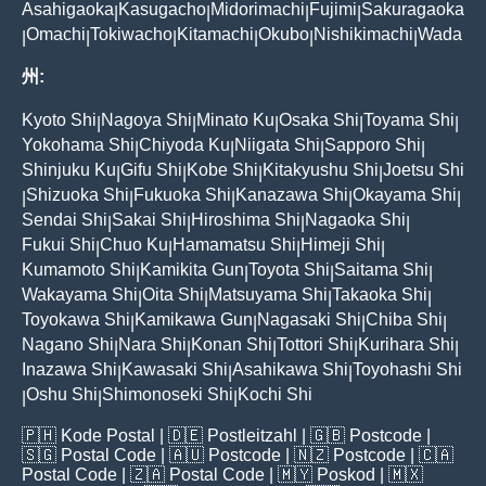
Asahigaoka
Kasugacho
Midorimachi
Fujimi
Sakuragaoka
|
|
|
|
Omachi
Tokiwacho
Kitamachi
Okubo
Nishikimachi
Wada
|
|
|
|
|
|
州:
Kyoto Shi
Nagoya Shi
Minato Ku
Osaka Shi
Toyama Shi
|
|
|
|
|
Yokohama Shi
Chiyoda Ku
Niigata Shi
Sapporo Shi
|
|
|
|
Shinjuku Ku
Gifu Shi
Kobe Shi
Kitakyushu Shi
Joetsu Shi
|
|
|
|
Shizuoka Shi
Fukuoka Shi
Kanazawa Shi
Okayama Shi
|
|
|
|
|
Sendai Shi
Sakai Shi
Hiroshima Shi
Nagaoka Shi
|
|
|
|
Fukui Shi
Chuo Ku
Hamamatsu Shi
Himeji Shi
|
|
|
|
Kumamoto Shi
Kamikita Gun
Toyota Shi
Saitama Shi
|
|
|
|
Wakayama Shi
Oita Shi
Matsuyama Shi
Takaoka Shi
|
|
|
|
Toyokawa Shi
Kamikawa Gun
Nagasaki Shi
Chiba Shi
|
|
|
|
Nagano Shi
Nara Shi
Konan Shi
Tottori Shi
Kurihara Shi
|
|
|
|
|
Inazawa Shi
Kawasaki Shi
Asahikawa Shi
Toyohashi Shi
|
|
|
Oshu Shi
Shimonoseki Shi
Kochi Shi
|
|
|
🇵🇭
Kode Postal
| 🇩🇪
Postleitzahl
| 🇬🇧
Postcode
|
🇸🇬
Postal Code
| 🇦🇺
Postcode
| 🇳🇿
Postcode
| 🇨🇦
Postal Code
| 🇿🇦
Postal Code
| 🇲🇾
Poskod
| 🇲🇽