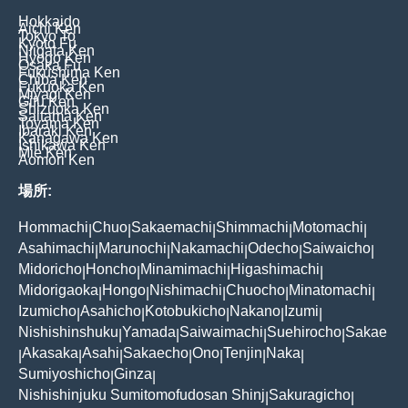
Hokkaido
Aichi Ken
Tokyo To
Kyoto Fu
Niigata Ken
Hyogo Ken
Osaka Fu
Fukushima Ken
Chiba Ken
Fukuoka Ken
Miyagi Ken
Gifu Ken
Shizuoka Ken
Saitama Ken
Toyama Ken
Ibaraki Ken
Kanagawa Ken
Ishikawa Ken
Mie Ken
Aomori Ken
場所:
Hommachi
Chuo
Sakaemachi
Shimmachi
Motomachi
|
|
|
|
|
Asahimachi
Marunochi
Nakamachi
Odecho
Saiwaicho
|
|
|
|
|
Midoricho
Honcho
Minamimachi
Higashimachi
|
|
|
|
Midorigaoka
Hongo
Nishimachi
Chuocho
Minatomachi
|
|
|
|
|
Izumicho
Asahicho
Kotobukicho
Nakano
Izumi
|
|
|
|
|
Nishishinshuku
Yamada
Saiwaimachi
Suehirocho
Sakae
|
|
|
|
Akasaka
Asahi
Sakaecho
Ono
Tenjin
Naka
|
|
|
|
|
|
|
Sumiyoshicho
Ginza
|
|
Nishishinjuku Sumitomofudosan Shinj
Sakuragicho
|
|