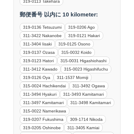
319-0113 Takehara
郵便番号 以内に 10 kilometer:
319-0136 Tetsuzumi
319-0206 Ago
311-3422 Nakanobe
319-0121 Hakari
311-3404 Iisaki
319-0125 Osono
319-0137 Ozasa
315-0032 Koido
319-0123 Hatori
315-0031 Higashiohashi
311-3412 Kawado
315-0023 Higashifuchu
319-0126 Oya
311-1537 Momiji
315-0024 Hachikendai
311-3492 Ogawa
311-3494 Hyakuri
311-3493 Kamitamari
311-3497 Kamitamari
311-3498 Kamitamari
315-0022 Namerikawa
319-0207 Fukushima
309-1714 Nikoda
319-0205 Oshinobe
311-3405 Kamiai