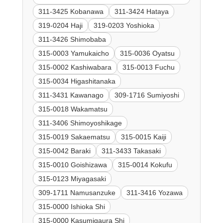
311-3425 Kobanawa
311-3424 Hataya
319-0204 Haji
319-0203 Yoshioka
311-3426 Shimobaba
315-0003 Yamukaicho
315-0036 Oyatsu
315-0002 Kashiwabara
315-0013 Fuchu
315-0034 Higashitanaka
311-3431 Kawanago
309-1716 Sumiyoshi
315-0018 Wakamatsu
311-3406 Shimoyoshikage
315-0019 Sakaematsu
315-0015 Kaiji
315-0042 Baraki
311-3433 Takasaki
315-0010 Goishizawa
315-0014 Kokufu
315-0123 Miyagasaki
309-1711 Namusanzuke
311-3416 Yozawa
315-0000 Ishioka Shi
315-0000 Kasumigaura Shi