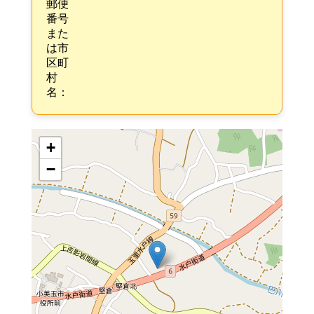
郵便
番号
また
は市
区町
村
名：
+
−