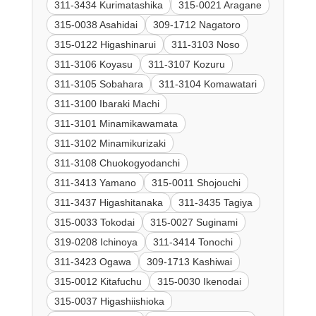
311-3434 Kurimatashika
315-0021 Aragane
315-0038 Asahidai
309-1712 Nagatoro
315-0122 Higashinarui
311-3103 Noso
311-3106 Koyasu
311-3107 Kozuru
311-3105 Sobahara
311-3104 Komawatari
311-3100 Ibaraki Machi
311-3101 Minamikawamata
311-3102 Minamikurizaki
311-3108 Chuokogyodanchi
311-3413 Yamano
315-0011 Shojouchi
311-3437 Higashitanaka
311-3435 Tagiya
315-0033 Tokodai
315-0027 Suginami
319-0208 Ichinoya
311-3414 Tonochi
311-3423 Ogawa
309-1713 Kashiwai
315-0012 Kitafuchu
315-0030 Ikenodai
315-0037 Higashiishioka