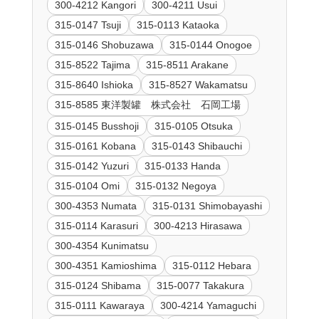
300-4212 Kangori
300-4211 Usui
315-0147 Tsuji
315-0113 Kataoka
315-0146 Shobuzawa
315-0144 Onogoe
315-8522 Tajima
315-8511 Arakane
315-8640 Ishioka
315-8527 Wakamatsu
315-8585 東洋製罐 株式会社 石岡工場
315-0145 Busshoji
315-0105 Otsuka
315-0161 Kobana
315-0143 Shibauchi
315-0142 Yuzuri
315-0133 Handa
315-0104 Omi
315-0132 Negoya
300-4353 Numata
315-0131 Shimobayashi
315-0114 Karasuri
300-4213 Hirasawa
300-4354 Kunimatsu
300-4351 Kamioshima
315-0112 Hebara
315-0124 Shibama
315-0077 Takakura
315-0111 Kawaraya
300-4214 Yamaguchi