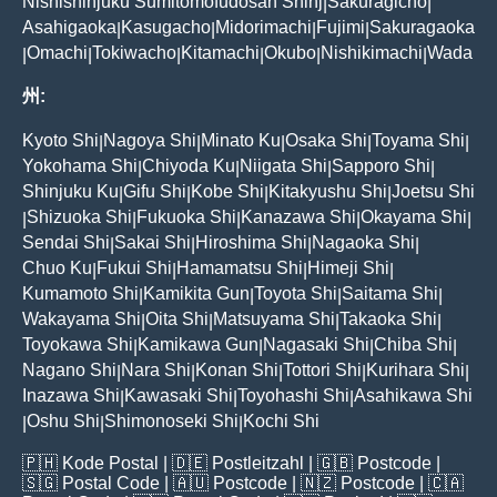
Nishishinjuku Sumitomofudosan Shinj
Sakuragicho
|
|
Asahigaoka
Kasugacho
Midorimachi
Fujimi
Sakuragaoka
|
|
|
|
Omachi
Tokiwacho
Kitamachi
Okubo
Nishikimachi
Wada
|
|
|
|
|
|
州:
Kyoto Shi
Nagoya Shi
Minato Ku
Osaka Shi
Toyama Shi
|
|
|
|
|
Yokohama Shi
Chiyoda Ku
Niigata Shi
Sapporo Shi
|
|
|
|
Shinjuku Ku
Gifu Shi
Kobe Shi
Kitakyushu Shi
Joetsu Shi
|
|
|
|
Shizuoka Shi
Fukuoka Shi
Kanazawa Shi
Okayama Shi
|
|
|
|
|
Sendai Shi
Sakai Shi
Hiroshima Shi
Nagaoka Shi
|
|
|
|
Chuo Ku
Fukui Shi
Hamamatsu Shi
Himeji Shi
|
|
|
|
Kumamoto Shi
Kamikita Gun
Toyota Shi
Saitama Shi
|
|
|
|
Wakayama Shi
Oita Shi
Matsuyama Shi
Takaoka Shi
|
|
|
|
Toyokawa Shi
Kamikawa Gun
Nagasaki Shi
Chiba Shi
|
|
|
|
Nagano Shi
Nara Shi
Konan Shi
Tottori Shi
Kurihara Shi
|
|
|
|
|
Inazawa Shi
Kawasaki Shi
Toyohashi Shi
Asahikawa Shi
|
|
|
Oshu Shi
Shimonoseki Shi
Kochi Shi
|
|
|
🇵🇭
Kode Postal
| 🇩🇪
Postleitzahl
| 🇬🇧
Postcode
|
🇸🇬
Postal Code
| 🇦🇺
Postcode
| 🇳🇿
Postcode
| 🇨🇦