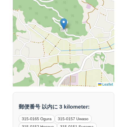
Leaflet
郵便番号 以内に 3 kilometer:
315-0165 Ogura
315-0157 Uwaso
315-0152 Hosoya
315-0151 Sugama