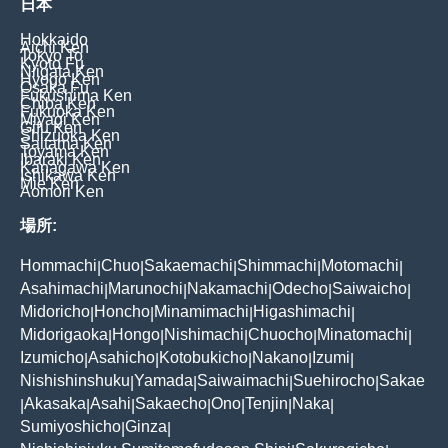
日本
Hokkaido
Aichi Ken
Tokyo To
Kyoto Fu
Niigata Ken
Hyogo Ken
Osaka Fu
Fukushima Ken
Chiba Ken
Fukuoka Ken
Miyagi Ken
Gifu Ken
Shizuoka Ken
Saitama Ken
Toyama Ken
Ibaraki Ken
Kanagawa Ken
Ishikawa Ken
Mie Ken
Aomori Ken
場所:
Hommachi
Chuo
Sakaemachi
Shimmachi
Motomachi
|
|
|
|
|
Asahimachi
Marunochi
Nakamachi
Odecho
Saiwaicho
|
|
|
|
|
Midoricho
Honcho
Minamimachi
Higashimachi
|
|
|
|
Midorigaoka
Hongo
Nishimachi
Chuocho
Minatomachi
|
|
|
|
|
Izumicho
Asahicho
Kotobukicho
Nakano
Izumi
|
|
|
|
|
Nishishinshuku
Yamada
Saiwaimachi
Suehirocho
Sakae
|
|
|
|
Akasaka
Asahi
Sakaecho
Ono
Tenjin
Naka
|
|
|
|
|
|
|
Sumiyoshicho
Ginza
|
|