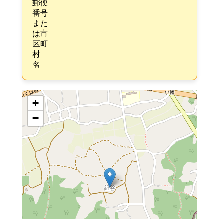
郵便
番号
また
は市
区町
村
名：
+
−