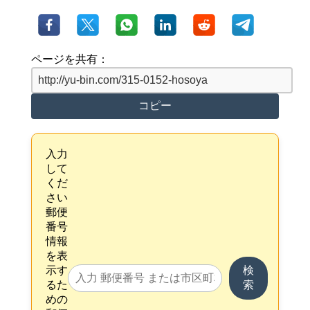
ページを共有：
コピー
入力
して
くだ
さい
郵便
番号
情報
を表
示す
検
るた
索
めの