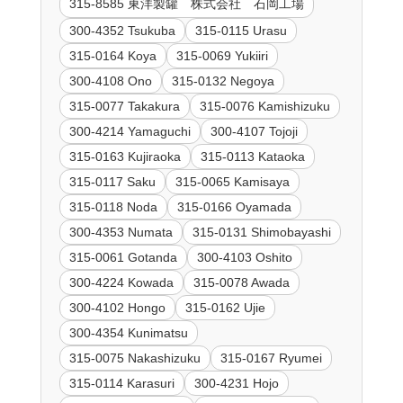
315-8585 東洋製罐 株式会社 石岡工場
300-4352 Tsukuba
315-0115 Urasu
315-0164 Koya
315-0069 Yukiiri
300-4108 Ono
315-0132 Negoya
315-0077 Takakura
315-0076 Kamishizuku
300-4214 Yamaguchi
300-4107 Tojoji
315-0163 Kujiraoka
315-0113 Kataoka
315-0117 Saku
315-0065 Kamisaya
315-0118 Noda
315-0166 Oyamada
300-4353 Numata
315-0131 Shimobayashi
315-0061 Gotanda
300-4103 Oshito
300-4224 Kowada
315-0078 Awada
300-4102 Hongo
315-0162 Ujie
300-4354 Kunimatsu
315-0075 Nakashizuku
315-0167 Ryumei
315-0114 Karasuri
300-4231 Hojo