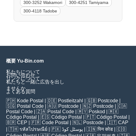
300-3252 Wakamori
300-4251 Tamiyama
300-4118 Tadobe
概要 Yu-Bin.com
私たちについて
お問い合わせ
リンクについて
私たちと一緒に広告を出し
ませんか
よくある質問
🇵🇭
Kode Postal
| 🇩🇪
Postleitzahl
| 🇬🇧
Postcode
|
🇸🇬
Postal Code
| 🇦🇺
Postcode
| 🇳🇿
Postcode
| 🇨🇦
Postal Code
| 🇿🇦
Postal Code
| 🇲🇾
Poskod
| 🇲🇽
Código Postal
| 🇪🇸
Código Postal
| 🇵🇹
Código Postal
|
🇧🇷
CEP
| 🇫🇷
Code Postal
| 🇳🇱
Postcode
| 🇮🇹
CAP
| 🇹🇭
รหัสไปรษณีย์
| 🇵🇰
پوسٹل کوڈ
| 🇮🇳
पिन कोड
| 🇨🇴
Código Postal
| 🇦🇷
Código Postal
| 🇰🇷
우편번호
| 🇹🇷