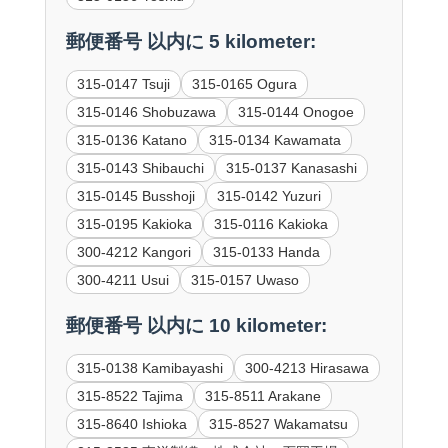
郵便番号 以内に 5 kilometer:
315-0147 Tsuji
315-0165 Ogura
315-0146 Shobuzawa
315-0144 Onogoe
315-0136 Katano
315-0134 Kawamata
315-0143 Shibauchi
315-0137 Kanasashi
315-0145 Busshoji
315-0142 Yuzuri
315-0195 Kakioka
315-0116 Kakioka
300-4212 Kangori
315-0133 Handa
300-4211 Usui
315-0157 Uwaso
郵便番号 以内に 10 kilometer:
315-0138 Kamibayashi
300-4213 Hirasawa
315-8522 Tajima
315-8511 Arakane
315-8640 Ishioka
315-8527 Wakamatsu