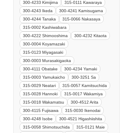
300-4233 Kimijima
315-0111 Kawaraya
300-4243 Ikeda
300-4241 Kamisugama
300-4244 Tanaka
315-0066 Nakasaya
315-0002 Kashiwabara
300-4222 Shimooshima
300-4232 Kitaota
300-0004 Koyamazaki
315-0123 Miyagasaki
300-0003 Murasakigaoka
300-4111 Obatake
300-4234 Yamaki
315-0003 Yamukaicho
300-3251 Sa
315-0029 Neatari
315-0057 Kamitsuchida
315-0028 Hannoki
315-0017 Wakamiya
315-0018 Wakamatsu
300-4512 Arita
300-4115 Fujisawa
315-0030 Ikenodai
300-4248 Isobe
300-4521 Higashiishita
315-0058 Shimotsuchida
315-0121 Maie