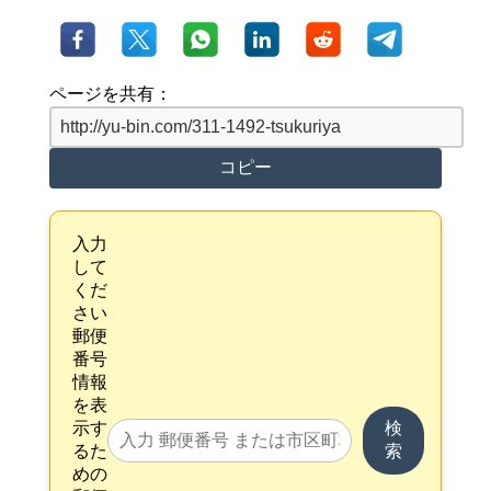
ページを共有：
コピー
入力
して
くだ
さい
郵便
番号
情報
を表
示す
検
るた
索
めの