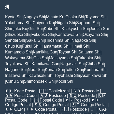
州:
Kyoto Shi
Nagoya Shi
Minato Ku
Osaka Shi
Toyama Shi
|
|
|
|
|
Yokohama Shi
Chiyoda Ku
Niigata Shi
Sapporo Shi
|
|
|
|
Shinjuku Ku
Gifu Shi
Kobe Shi
Kitakyushu Shi
Joetsu Shi
|
|
|
|
Shizuoka Shi
Fukuoka Shi
Kanazawa Shi
Okayama Shi
|
|
|
|
|
Sendai Shi
Sakai Shi
Hiroshima Shi
Nagaoka Shi
|
|
|
|
Chuo Ku
Fukui Shi
Hamamatsu Shi
Himeji Shi
|
|
|
|
Kumamoto Shi
Kamikita Gun
Toyota Shi
Saitama Shi
|
|
|
|
Wakayama Shi
Oita Shi
Matsuyama Shi
Takaoka Shi
|
|
|
|
Toyokawa Shi
Kamikawa Gun
Nagasaki Shi
Chiba Shi
|
|
|
|
Nagano Shi
Nara Shi
Konan Shi
Tottori Shi
Kurihara Shi
|
|
|
|
|
Inazawa Shi
Kawasaki Shi
Toyohashi Shi
Asahikawa Shi
|
|
|
Oshu Shi
Shimonoseki Shi
Kochi Shi
|
|
|
🇵🇭
Kode Postal
| 🇩🇪
Postleitzahl
| 🇬🇧
Postcode
|
🇸🇬
Postal Code
| 🇦🇺
Postcode
| 🇳🇿
Postcode
| 🇨🇦
Postal Code
| 🇿🇦
Postal Code
| 🇲🇾
Poskod
| 🇲🇽
Código Postal
| 🇪🇸
Código Postal
| 🇵🇹
Código Postal
|
🇧🇷
CEP
| 🇫🇷
Code Postal
| 🇳🇱
Postcode
| 🇮🇹
CAP