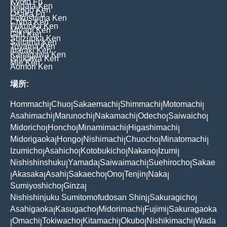
Kyoto Fu
Niigata Ken
Hyogo Ken
Osaka Fu
Fukushima Ken
Chiba Ken
Fukuoka Ken
Miyagi Ken
Gifu Ken
Shizuoka Ken
Saitama Ken
Toyama Ken
Ibaraki Ken
Kanagawa Ken
Ishikawa Ken
Mie Ken
Aomori Ken
場所:
Hommachi
Chuo
Sakaemachi
Shimmachi
Motomachi
|
|
|
|
|
Asahimachi
Marunochi
Nakamachi
Odecho
Saiwaicho
|
|
|
|
|
Midoricho
Honcho
Minamimachi
Higashimachi
|
|
|
|
Midorigaoka
Hongo
Nishimachi
Chuocho
Minatomachi
|
|
|
|
|
Izumicho
Asahicho
Kotobukicho
Nakano
Izumi
|
|
|
|
|
Nishishinshuku
Yamada
Saiwaimachi
Suehirocho
Sakae
|
|
|
|
Akasaka
Asahi
Sakaecho
Ono
Tenjin
Naka
|
|
|
|
|
|
|
Sumiyoshicho
Ginza
|
|
Nishishinjuku Sumitomofudosan Shinj
Sakuragicho
|
|
Asahigaoka
Kasugacho
Midorimachi
Fujimi
Sakuragaoka
|
|
|
|
Omachi
Tokiwacho
Kitamachi
Okubo
Nishikimachi
Wada
|
|
|
|
|
|