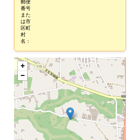
郵便
番号
また
は市
区町
村
名：
+
−