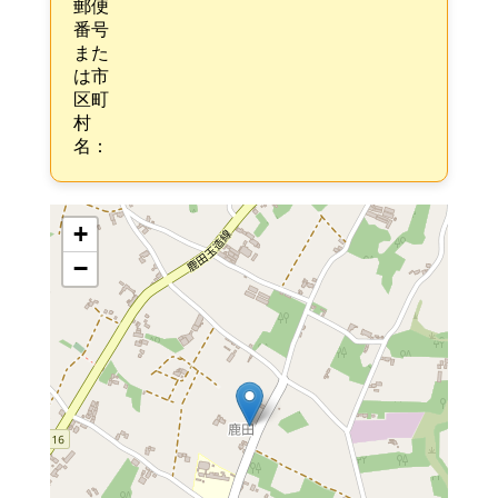
郵便
番号
また
は市
区町
村
名：
+
−