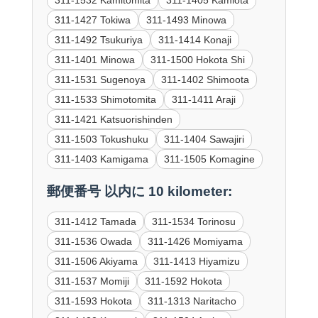
311-1427 Tokiwa
311-1493 Minowa
311-1492 Tsukuriya
311-1414 Konaji
311-1401 Minowa
311-1500 Hokota Shi
311-1531 Sugenoya
311-1402 Shimoota
311-1533 Shimotomita
311-1411 Araji
311-1421 Katsuorishinden
311-1503 Tokushuku
311-1404 Sawajiri
311-1403 Kamigama
311-1505 Komagine
郵便番号 以内に 10 kilometer:
311-1412 Tamada
311-1534 Torinosu
311-1536 Owada
311-1426 Momiyama
311-1506 Akiyama
311-1413 Hiyamizu
311-1537 Momiji
311-1592 Hokota
311-1593 Hokota
311-1313 Naritacho