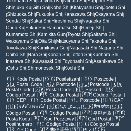
Yokohama Shi
Chiyoda Ku
Niigata Shi
Sapporo Shi
|
|
|
|
Shinjuku Ku
Gifu Shi
Kobe Shi
Kitakyushu Shi
Joetsu Shi
|
|
|
|
Shizuoka Shi
Fukuoka Shi
Kanazawa Shi
Okayama Shi
|
|
|
|
|
Sendai Shi
Sakai Shi
Hiroshima Shi
Nagaoka Shi
|
|
|
|
Chuo Ku
Fukui Shi
Hamamatsu Shi
Himeji Shi
|
|
|
|
Kumamoto Shi
Kamikita Gun
Toyota Shi
Saitama Shi
|
|
|
|
Wakayama Shi
Oita Shi
Matsuyama Shi
Takaoka Shi
|
|
|
|
Toyokawa Shi
Kamikawa Gun
Nagasaki Shi
Nagano Shi
|
|
|
|
Chiba Shi
Nara Shi
Konan Shi
Tottori Shi
Kurihara Shi
|
|
|
|
|
Inazawa Shi
Kawasaki Shi
Toyohashi Shi
Asahikawa Shi
|
|
|
Oshu Shi
Shimonoseki Shi
Kochi Shi
|
|
|
🇵🇭
Kode Postal
| 🇩🇪
Postleitzahl
| 🇬🇧
Postcode
|
🇸🇬
Postal Code
| 🇦🇺
Postcode
| 🇳🇿
Postcode
| 🇨🇦
Postal Code
| 🇿🇦
Postal Code
| 🇲🇾
Poskod
| 🇲🇽
Código Postal
| 🇪🇸
Código Postal
| 🇵🇹
Código Postal
|
🇧🇷
CEP
| 🇫🇷
Code Postal
| 🇳🇱
Postcode
| 🇮🇹
CAP
| 🇹🇭
รหัสไปรษณีย์
| 🇵🇰
پوسٹل کوڈ
| 🇮🇳
पिन कोड
| 🇨🇴
Código Postal
| 🇦🇷
Código Postal
| 🇰🇷
우편번호
| 🇹🇷
Posta Kodu
| 🇵🇱
Kod Pocztowy
| 🇷🇴
Cod Poștal
| 🇫🇮
Postinumero
| 🇵🇪
Código Postal
| 🇨🇱
Código Postal
|
🇺🇸
ZIP Code
| 🇯🇵
郵便番号
| 🇦🇹
PLZ
| 🇨🇭