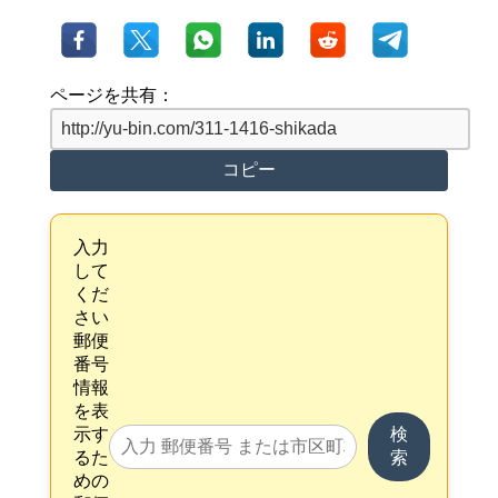
ページを共有：
コピー
入力
して
くだ
さい
郵便
番号
情報
を表
示す
検
るた
索
めの