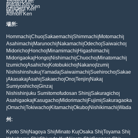
Toyama Ken
Ibaraki Ken
Kanagawa Ken
Ishikawa Ken
Mie Ken
Aomori Ken
場所:
Hommachi
Chuo
Sakaemachi
Shimmachi
Motomachi
|
|
|
|
|
Asahimachi
Marunochi
Nakamachi
Odecho
Saiwaicho
|
|
|
|
|
Midoricho
Honcho
Minamimachi
Higashimachi
|
|
|
|
Midorigaoka
Hongo
Nishimachi
Chuocho
Minatomachi
|
|
|
|
|
Izumicho
Asahicho
Kotobukicho
Nakano
Izumi
|
|
|
|
|
Nishishinshuku
Yamada
Saiwaimachi
Suehirocho
Sakae
|
|
|
|
Akasaka
Asahi
Sakaecho
Ono
Tenjin
Naka
|
|
|
|
|
|
|
Sumiyoshicho
Ginza
|
|
Nishishinjuku Sumitomofudosan Shinj
Sakuragicho
|
|
Asahigaoka
Kasugacho
Midorimachi
Fujimi
Sakuragaoka
|
|
|
|
Omachi
Tokiwacho
Kitamachi
Okubo
Nishikimachi
Wada
|
|
|
|
|
|
州:
Kyoto Shi
Nagoya Shi
Minato Ku
Osaka Shi
Toyama Shi
|
|
|
|
|