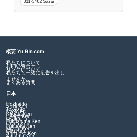
311-3402 Sazai
概要 Yu-Bin.com
私たちについて
お問い合わせ
リンクについて
私たちと一緒に広告を出し
ませんか
よくある質問
日本
Hokkaido
Aichi Ken
Tokyo To
Kyoto Fu
Niigata Ken
Hyogo Ken
Osaka Fu
Fukushima Ken
Chiba Ken
Fukuoka Ken
Miyagi Ken
Gifu Ken
Shizuoka Ken
Saitama Ken