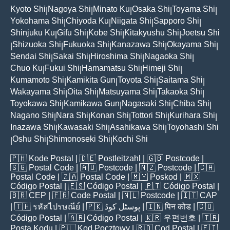
Kyoto Shi
Nagoya Shi
Minato Ku
Osaka Shi
Toyama Shi
|
|
|
|
|
Yokohama Shi
Chiyoda Ku
Niigata Shi
Sapporo Shi
|
|
|
|
Shinjuku Ku
Gifu Shi
Kobe Shi
Kitakyushu Shi
Joetsu Shi
|
|
|
|
Shizuoka Shi
Fukuoka Shi
Kanazawa Shi
Okayama Shi
|
|
|
|
|
Sendai Shi
Sakai Shi
Hiroshima Shi
Nagaoka Shi
|
|
|
|
Chuo Ku
Fukui Shi
Hamamatsu Shi
Himeji Shi
|
|
|
|
Kumamoto Shi
Kamikita Gun
Toyota Shi
Saitama Shi
|
|
|
|
Wakayama Shi
Oita Shi
Matsuyama Shi
Takaoka Shi
|
|
|
|
Toyokawa Shi
Kamikawa Gun
Nagasaki Shi
Chiba Shi
|
|
|
|
Nagano Shi
Nara Shi
Konan Shi
Tottori Shi
Kurihara Shi
|
|
|
|
|
Inazawa Shi
Kawasaki Shi
Asahikawa Shi
Toyohashi Shi
|
|
|
Oshu Shi
Shimonoseki Shi
Kochi Shi
|
|
|
🇵🇭
Kode Postal
| 🇩🇪
Postleitzahl
| 🇬🇧
Postcode
|
🇸🇬
Postal Code
| 🇦🇺
Postcode
| 🇳🇿
Postcode
| 🇨🇦
Postal Code
| 🇿🇦
Postal Code
| 🇲🇾
Poskod
| 🇲🇽
Código Postal
| 🇪🇸
Código Postal
| 🇵🇹
Código Postal
|
🇧🇷
CEP
| 🇫🇷
Code Postal
| 🇳🇱
Postcode
| 🇮🇹
CAP
| 🇹🇭
รหัสไปรษณีย์
| 🇵🇰
پوسٹل کوڈ
| 🇮🇳
पिन कोड
| 🇨🇴
Código Postal
| 🇦🇷
Código Postal
| 🇰🇷
우편번호
| 🇹🇷
Posta Kodu
| 🇵🇱
Kod Pocztowy
| 🇷🇴
Cod Poștal
| 🇫🇮