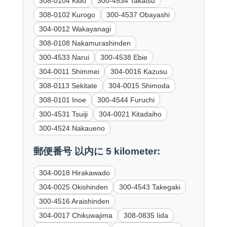
308-0104 Kido
300-4534 Takatsu
308-0102 Kurogo
300-4537 Obayashi
304-0012 Wakayanagi
308-0108 Nakamurashinden
300-4533 Narui
300-4538 Ebie
304-0011 Shimmei
304-0016 Kazusu
308-0113 Sekitate
304-0015 Shimoda
308-0101 Inoe
300-4544 Furuchi
300-4531 Tsuiji
304-0021 Kitadaiho
300-4524 Nakaueno
郵便番号 以内に 5 kilometer:
304-0018 Hirakawado
304-0025 Okishinden
300-4543 Takegaki
300-4516 Araishinden
304-0017 Chikuwajima
308-0835 Iida