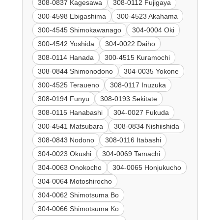
308-0837 Kagesawa
308-0112 Fujigaya
300-4598 Ebigashima
300-4523 Akahama
300-4545 Shimokawanago
304-0004 Oki
300-4542 Yoshida
304-0022 Daiho
308-0114 Hanada
300-4515 Kuramochi
308-0844 Shimonodono
304-0035 Yokone
300-4525 Teraueno
308-0117 Inuzuka
308-0194 Funyu
308-0193 Sekitate
308-0115 Hanabashi
304-0027 Fukuda
300-4541 Matsubara
308-0834 Nishiishida
308-0843 Nodono
308-0116 Itabashi
304-0023 Okushi
304-0069 Tamachi
304-0063 Onokocho
304-0065 Honjukucho
304-0064 Motoshirocho
304-0062 Shimotsuma Bo
304-0066 Shimotsuma Ko