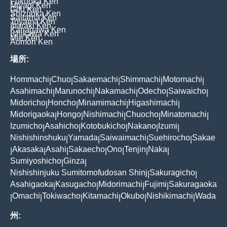
Fukuoka Ken
Miyagi Ken
Gifu Ken
Shizuoka Ken
Saitama Ken
Toyama Ken
Ibaraki Ken
Kanagawa Ken
Ishikawa Ken
Mie Ken
Aomori Ken
場所:
Hommachi
Chuo
Sakaemachi
Shimmachi
Motomachi
|
|
|
|
|
Asahimachi
Marunochi
Nakamachi
Odecho
Saiwaicho
|
|
|
|
|
Midoricho
Honcho
Minamimachi
Higashimachi
|
|
|
|
Midorigaoka
Hongo
Nishimachi
Chuocho
Minatomachi
|
|
|
|
|
Izumicho
Asahicho
Kotobukicho
Nakano
Izumi
|
|
|
|
|
Nishishinshuku
Yamada
Saiwaimachi
Suehirocho
Sakae
|
|
|
|
Akasaka
Asahi
Sakaecho
Ono
Tenjin
Naka
|
|
|
|
|
|
|
Sumiyoshicho
Ginza
|
|
Nishishinjuku Sumitomofudosan Shinj
Sakuragicho
|
|
Asahigaoka
Kasugacho
Midorimachi
Fujimi
Sakuragaoka
|
|
|
|
Omachi
Tokiwacho
Kitamachi
Okubo
Nishikimachi
Wada
|
|
|
|
|
|
州: