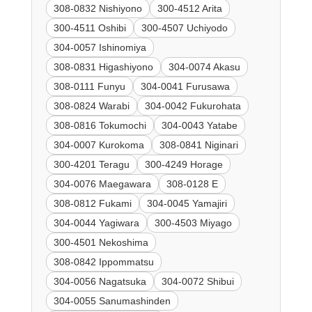
308-0832 Nishiyono
300-4512 Arita
300-4511 Oshibi
300-4507 Uchiyodo
304-0057 Ishinomiya
308-0831 Higashiyono
304-0074 Akasu
308-0111 Funyu
304-0041 Furusawa
308-0824 Warabi
304-0042 Fukurohata
308-0816 Tokumochi
304-0043 Yatabe
304-0007 Kurokoma
308-0841 Niginari
300-4201 Teragu
300-4249 Horage
304-0076 Maegawara
308-0128 E
308-0812 Fukami
304-0045 Yamajiri
304-0044 Yagiwara
300-4503 Miyago
300-4501 Nekoshima
308-0842 Ippommatsu
304-0056 Nagatsuka
304-0072 Shibui
304-0055 Sanumashinden