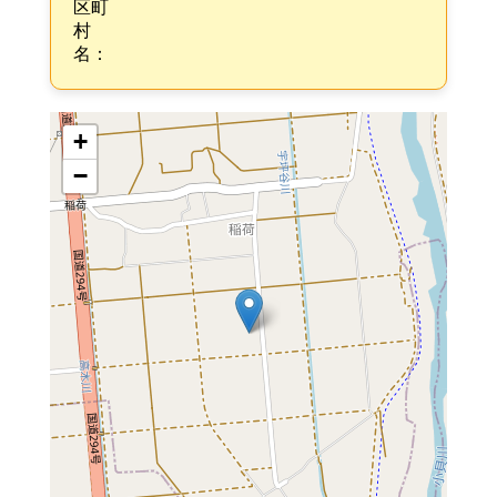
区町
村
名：
+
−