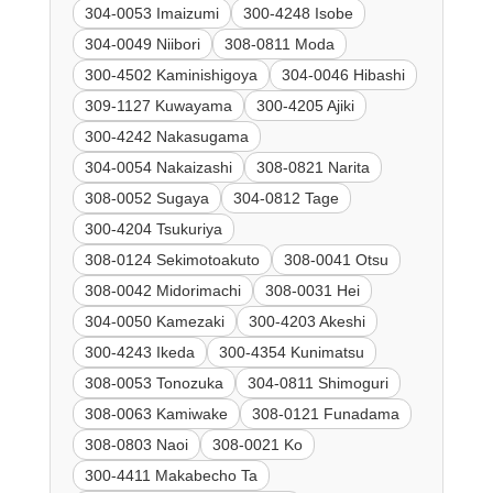
304-0053 Imaizumi
300-4248 Isobe
304-0049 Niibori
308-0811 Moda
300-4502 Kaminishigoya
304-0046 Hibashi
309-1127 Kuwayama
300-4205 Ajiki
300-4242 Nakasugama
304-0054 Nakaizashi
308-0821 Narita
308-0052 Sugaya
304-0812 Tage
300-4204 Tsukuriya
308-0124 Sekimotoakuto
308-0041 Otsu
308-0042 Midorimachi
308-0031 Hei
304-0050 Kamezaki
300-4203 Akeshi
300-4243 Ikeda
300-4354 Kunimatsu
308-0053 Tonozuka
304-0811 Shimoguri
308-0063 Kamiwake
308-0121 Funadama
308-0803 Naoi
308-0021 Ko
300-4411 Makabecho Ta