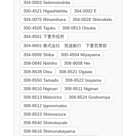
304-0003 Sekimotoshita
300-4521 Higashiishita
304-0002 E
304-0075 Minamihara
304-0028 Shimokido
300-4505 Tajuku
308-0813 Otsuka
304-8501 下妻市役所
304-8601 株式会社 筑波銀行 下妻営業部
304-0006 Shiba
300-4504 Miyayama
308-0845 Nishiho
308-8608 Hei
308-8638 Otsu
308-8521 Ogawa
308-8550 Tamado
308-8522 Isayama
308-8510 Niginari
308-8511 Niginari
308-8513 Midoricho
308-8524 Goshomiya
308-8512 Ippommatsu
308-8523 Shimoezure
308-8540 Shimokazaki
308-8616 Shimonakayama