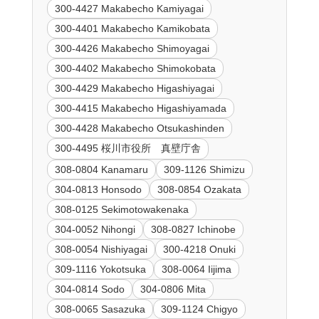
300-4427 Makabecho Kamiyagai
300-4401 Makabecho Kamikobata
300-4426 Makabecho Shimoyagai
300-4402 Makabecho Shimokobata
300-4429 Makabecho Higashiyagai
300-4415 Makabecho Higashiyamada
300-4428 Makabecho Otsukashinden
300-4495 桜川市役所 真壁庁舎
308-0804 Kanamaru
309-1126 Shimizu
304-0813 Honsodo
308-0854 Ozakata
308-0125 Sekimotowakenaka
304-0052 Nihongi
308-0827 Ichinobe
308-0054 Nishiyagai
300-4218 Onuki
309-1116 Yokotsuka
308-0064 Iijima
304-0814 Sodo
304-0806 Mita
308-0065 Sasazuka
309-1124 Chigyo