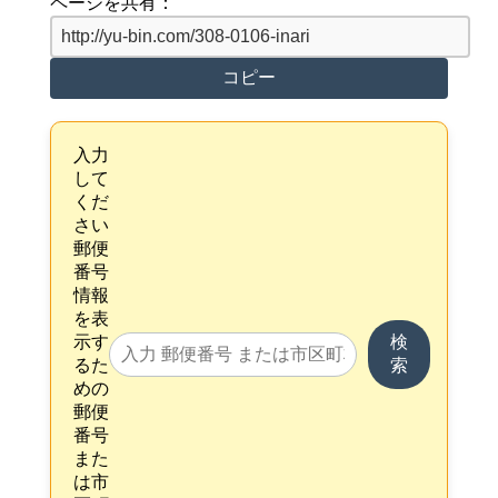
ページを共有：
コピー
入力
して
くだ
さい
郵便
番号
情報
を表
示す
検
るた
索
めの
郵便
番号
また
は市