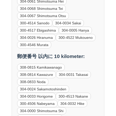
304-0061 Shimotsuma Hei
304-0068 Shimotsuma Tei
304-0067 Shimotsuma Otsu
300-4514 Sanodo
304-0034 Sakai
300-4517 Ebigashima
304-0005 Hanya
304-0026 Hiranuma
300-4522 Mukoueno
300-4546 Murata
郵便番号 以内に 10 kilometer:
308-0815 Kamikawanago
308-0814 Kawazure
304-0031 Takasai
308-0833 Noda
304-0024 Sakamotoshinden
304-0033 Horigome
300-4513 Nakane
300-4506 Nabeyama
304-0032 Hike
304-0000 Shimotsuma Shi