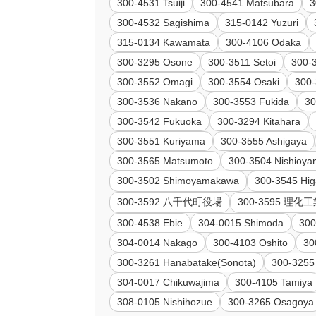
300-4531 Tsuiji
300-4541 Matsubara
3
300-4532 Sagishima
315-0142 Yuzuri
315-0134 Kawamata
300-4106 Odaka
300-3295 Osone
300-3511 Setoi
300-
300-3552 Omagi
300-3554 Osaki
300-
300-3536 Nakano
300-3553 Fukida
30
300-3542 Fukuoka
300-3294 Kitahara
300-3551 Kuriyama
300-3555 Ashigaya
300-3565 Matsumoto
300-3504 Nishioy
300-3502 Shimoyamakawa
300-3545 Hig
300-3592 八千代町役場
300-3595 理
300-4538 Ebie
304-0015 Shimoda
300
304-0014 Nakago
300-4103 Oshito
30
300-3261 Hanabatake(Sonota)
300-3255
304-0017 Chikuwajima
300-4105 Tamiya
308-0105 Nishihozue
300-3265 Osagoya