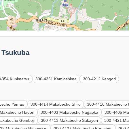
Tsukuba
4354 Kunimatsu
300-4351 Kamioshima
300-4212 Kangori
becho Yamao
300-4414 Makabecho Shiio
300-4416 Makabecho 
 Makabecho Hadori
300-4403 Makabecho Nagaoka
300-4405 Ma
akabecho Gemboji
300-4413 Makabecho Sakayori
300-4421 Ma
423 Makabecho Hanawaze
300-4407 Makabecho Furushiro
300-