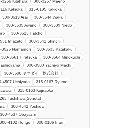
-3266 Kitahara
300-3267 Maeno
0116 Kakioka
315-0195 Kakioka
300-3519 Arai
300-3544 Waka
300-3535 Awano
300-3539 Niedo
uro
300-3523 Hatcho
531 Imazato
300-3541 Shinchi
0-3525 Numamori
300-3533 Katakaku
300-3561 Hiratsuka
300-3564 Minokuchi
gashioyama
300-3500 Yachiyo Machi
300-3598 ヤマダイ 株式会社
0-4507 Uchiyodo
315-0167 Ryumei
Yawara
315-0163 Kujiraoka
263 Tachihara(Sonota)
ara
300-4542 Yoshida
300-4537 Obayashi
300-4102 Hongo
308-0106 Inari