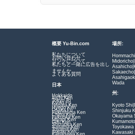
概要 Yu-Bin.com
場所:
私たちについて
Hommach
お問い合わせ
リンクについて
Midoricho
|
私たちと一緒に広告を出し
Asahicho
|
ませんか
Sakaecho
|
よくある質問
Asahigao
Wada
日本
州:
Hokkaido
Aichi Ken
Tokyo To
Kyoto Fu
Niigata Ken
Kyoto Shi
|
Hyogo Ken
Osaka Fu
Shinjuku 
Fukushima Ken
Chiba Ken
Okayama 
Fukuoka Ken
Miyagi Ken
Kumamoto
Gifu Ken
Shizuoka Ken
Saitama Ken
Toyokawa 
Toyama Ken
Ibaraki Ken
Kawasaki 
Kanagawa Ken