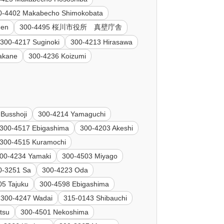
0-4402 Makabecho Shimokobata
den
300-4495 桜川市役所 真壁庁舎
300-4217 Suginoki
300-4213 Hirasawa
akane
300-4236 Koizumi
Busshoji
300-4214 Yamaguchi
300-4517 Ebigashima
300-4203 Akeshi
300-4515 Kuramochi
00-4234 Yamaki
300-4503 Miyago
0-3251 Sa
300-4223 Oda
05 Tajuku
300-4598 Ebigashima
300-4247 Wadai
315-0143 Shibauchi
tsu
300-4501 Nekoshima