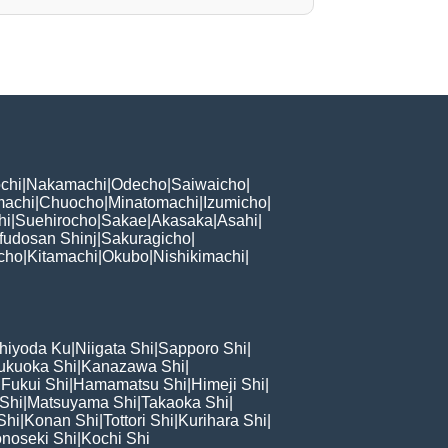
chi
|
Nakamachi
|
Odecho
|
Saiwaicho
|
machi
|
Chuocho
|
Minatomachi
|
Izumicho
|
hi
|
Suehirocho
|
Sakae
|
Akasaka
|
Asahi
|
fudosan Shinj
|
Sakuragicho
|
cho
|
Kitamachi
|
Okubo
|
Nishikimachi
|
hiyoda Ku
|
Niigata Shi
|
Sapporo Shi
|
ukuoka Shi
|
Kanazawa Shi
|
|
Fukui Shi
|
Hamamatsu Shi
|
Himeji Shi
|
 Shi
|
Matsuyama Shi
|
Takaoka Shi
|
Shi
|
Konan Shi
|
Tottori Shi
|
Kurihara Shi
|
noseki Shi
|
Kochi Shi