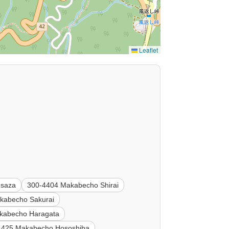
Leaflet
Isaza
300-4404 Makabecho Shirai
kabecho Sakurai
kabecho Haragata
4425 Makabecho Hososhiba