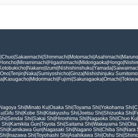
i
|
Chuo
|
Sakaemachi
|
Shimmachi
|
Motomachi
|
Asahimachi
|
Maruno
Honcho
|
Minamimachi
|
Higashimachi
|
Midorigaoka
|
Hongo
|
Nishi
Kotobukicho
|
Nakano
|
Izumi
|
Nishishinshuku
|
Yamada
|
Saiwaimac
Ono
|
Tenjin
|
Naka
|
Sumiyoshicho
|
Ginza
|
Nishishinjuku Sumitomo
ka
|
Kasugacho
|
Midorimachi
|
Fujimi
|
Sakuragaoka
|
Omachi
|
Tokiwa
Nagoya Shi
|
Minato Ku
|
Osaka Shi
|
Toyama Shi
|
Yokohama Shi
|
C
Ku
|
Gifu Shi
|
Kobe Shi
|
Kitakyushu Shi
|
Joetsu Shi
|
Shizuoka Shi
|
F
Shi
|
Sendai Shi
|
Sakai Shi
|
Hiroshima Shi
|
Nagaoka Shi
|
Chuo Ku
 Shi
|
Kamikita Gun
|
Toyota Shi
|
Saitama Shi
|
Wakayama Shi
|
Oita
Shi
|
Kamikawa Gun
|
Nagasaki Shi
|
Nagano Shi
|
Chiba Shi
|
Nara 
Shi
|
Inazawa Shi
|
Toyohashi Shi
|
Asahikawa Shi
|
Oshu Shi
|
Shimo