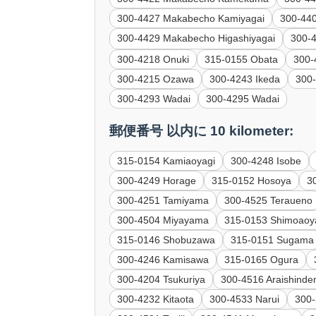
300-4427 Makabecho Kamiyagai
300-44
300-4429 Makabecho Higashiyagai
300-
300-4218 Onuki
315-0155 Obata
300-
300-4215 Ozawa
300-4243 Ikeda
300-
300-4293 Wadai
300-4295 Wadai
郵便番号 以内に 10 kilometer:
315-0154 Kamiaoyagi
300-4248 Isobe
300-4249 Horage
315-0152 Hosoya
3
300-4251 Tamiyama
300-4525 Teraueno
300-4504 Miyayama
315-0153 Shimoaoy
315-0146 Shobuzawa
315-0151 Sugama
300-4246 Kamisawa
315-0165 Ogura
300-4204 Tsukuriya
300-4516 Araishinde
300-4232 Kitaota
300-4533 Narui
300