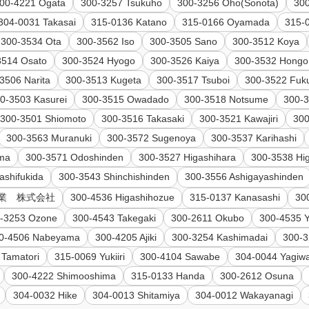
00-4221 Ogata
300-3257 Tsukuho
300-3256 Oho(Sonota)
300
304-0031 Takasai
315-0136 Katano
315-0166 Oyamada
315-
300-3534 Ota
300-3562 Iso
300-3505 Sano
300-3512 Koya
3514 Osato
300-3524 Hyogo
300-3526 Kaiya
300-3532 Hongo
3506 Narita
300-3513 Kugeta
300-3517 Tsuboi
300-3522 Fuk
0-3503 Kasurei
300-3515 Owadado
300-3518 Notsume
300-3
300-3501 Shiomoto
300-3516 Takasaki
300-3521 Kawajiri
30
300-3563 Muranuki
300-3572 Sugenoya
300-3537 Karihashi
ama
300-3571 Odoshinden
300-3527 Higashihara
300-3538 Hi
ashifukida
300-3543 Shinchishinden
300-3556 Ashigayashinden
化工業 株式会社
300-4536 Higashihozue
315-0137 Kanasashi
30
-3253 Ozone
300-4543 Takegaki
300-2611 Okubo
300-4535 
0-4506 Nabeyama
300-4205 Ajiki
300-3254 Kashimadai
300-3
 Tamatori
315-0069 Yukiiri
300-4104 Sawabe
304-0044 Yagiw
300-4222 Shimooshima
315-0133 Handa
300-2612 Osuna
304-0032 Hike
304-0013 Shitamiya
304-0012 Wakayanagi