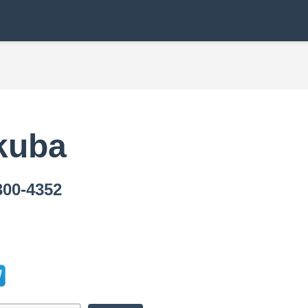
kuba
0-4352