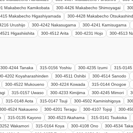
01 Makabecho Kamikobata
300-4426 Makabecho Shimoyagai
30
4415 Makabecho Higashiyamada
300-4428 Makabecho Otsukashin
4216 Urushijo
300-4242 Nakasugama
300-4241 Kamisugama
4521 Higashiishita
300-4512 Arita
300-4231 Hojo
300-4513 N
300-4244 Tanaka
315-0156 Yoshiu
300-4235 Izumi
315-0145 
00-4202 Koyaharashinden
300-4511 Oshibi
300-4514 Sanodo
300-4522 Mukoueno
300-4224 Kowada
315-0144 Onogoe
agi
315-0157 Uwaso
300-4233 Kimijima
300-4245 Mimori
3
315-0148 Aota
315-0147 Tsuji
300-4502 Kaminishigoya
30
300-4524 Nakaueno
300-4201 Teragu
300-4107 Tojoji
300-45
n
315-0135 Kayono
300-4523 Akahama
315-0141 Tsukioka
-3252 Wakamori
315-0164 Koya
300-4108 Ono
300-4534 Taka