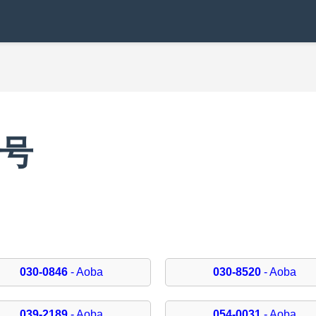
番号
030-0846
- Aoba
030-8520
- Aoba
039-2189
- Aoba
054-0031
- Aoba