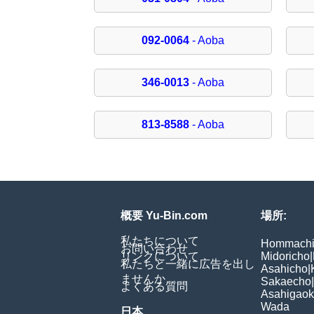
092-0064
- Aoba
346-0013
- Aoba
813-8588
- Aoba
概要 Yu-Bin.com
場所:
私たちについて
Hommach
お問い合わせ
リンクについて
Midoricho
|
私たちと一緒に広告を出し
Asahicho
|
ませんか
Sakaecho
|
よくある質問
Asahigao
Wada
日本