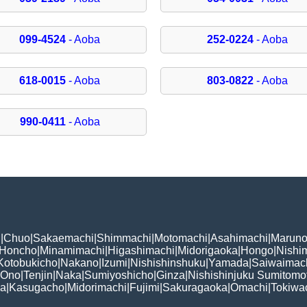
099-4524
- Aoba
252-0224
- Aoba
618-0015
- Aoba
803-0822
- Aoba
990-0411
- Aoba
i
|
Chuo
|
Sakaemachi
|
Shimmachi
|
Motomachi
|
Asahimachi
|
Maruno
Honcho
|
Minamimachi
|
Higashimachi
|
Midorigaoka
|
Hongo
|
Nishi
Kotobukicho
|
Nakano
|
Izumi
|
Nishishinshuku
|
Yamada
|
Saiwaimac
Ono
|
Tenjin
|
Naka
|
Sumiyoshicho
|
Ginza
|
Nishishinjuku Sumitomo
ka
|
Kasugacho
|
Midorimachi
|
Fujimi
|
Sakuragaoka
|
Omachi
|
Tokiwa