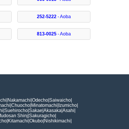
252-5222
- Aoba
813-0025
- Aoba
chi
|
Nakamachi
|
Odecho
|
Saiwaicho
|
machi
|
Chuocho
|
Minatomachi
|
Izumicho
|
hi
|
Suehirocho
|
Sakae
|
Akasaka
|
Asahi
|
fudosan Shinj
|
Sakuragicho
|
cho
|
Kitamachi
|
Okubo
|
Nishikimachi
|