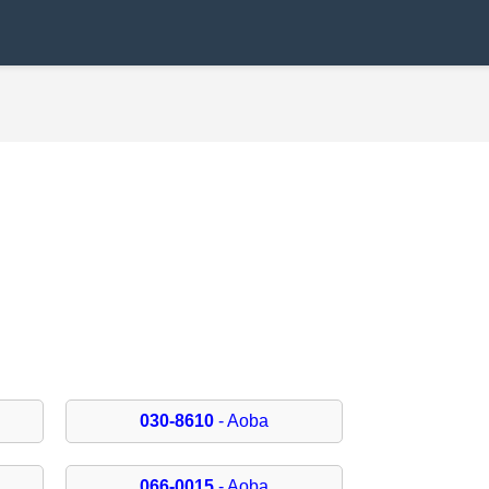
030-8610
- Aoba
066-0015
- Aoba