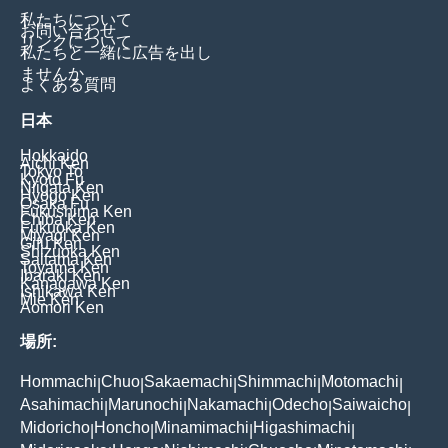
私たちについて
お問い合わせ
リンクについて
私たちと一緒に広告を出し
ませんか
よくある質問
日本
Hokkaido
Aichi Ken
Tokyo To
Kyoto Fu
Niigata Ken
Hyogo Ken
Osaka Fu
Fukushima Ken
Chiba Ken
Fukuoka Ken
Miyagi Ken
Gifu Ken
Shizuoka Ken
Saitama Ken
Toyama Ken
Ibaraki Ken
Kanagawa Ken
Ishikawa Ken
Mie Ken
Aomori Ken
場所:
Hommachi
Chuo
Sakaemachi
Shimmachi
Motomachi
|
|
|
|
|
Asahimachi
Marunochi
Nakamachi
Odecho
Saiwaicho
|
|
|
|
|
Midoricho
Honcho
Minamimachi
Higashimachi
|
|
|
|