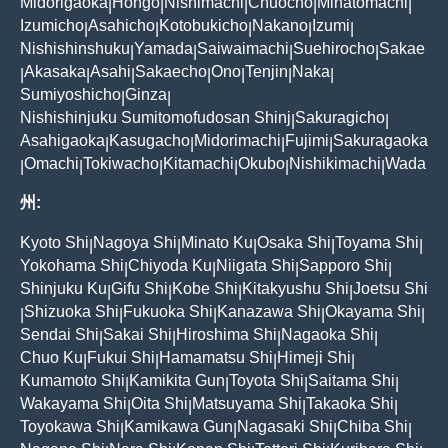
Midorigaoka
Hongo
Nishimachi
Chuocho
Minatomachi
|
|
|
|
|
Izumicho
Asahicho
Kotobukicho
Nakano
Izumi
|
|
|
|
|
Nishishinshuku
Yamada
Saiwaimachi
Suehirocho
Sakae
|
|
|
|
Akasaka
Asahi
Sakaecho
Ono
Tenjin
Naka
|
|
|
|
|
|
|
Sumiyoshicho
Ginza
|
|
Nishishinjuku Sumitomofudosan Shinj
Sakuragicho
|
|
Asahigaoka
Kasugacho
Midorimachi
Fujimi
Sakuragaoka
|
|
|
|
Omachi
Tokiwacho
Kitamachi
Okubo
Nishikimachi
Wada
|
|
|
|
|
|
州:
Kyoto Shi
Nagoya Shi
Minato Ku
Osaka Shi
Toyama Shi
|
|
|
|
|
Yokohama Shi
Chiyoda Ku
Niigata Shi
Sapporo Shi
|
|
|
|
Shinjuku Ku
Gifu Shi
Kobe Shi
Kitakyushu Shi
Joetsu Shi
|
|
|
|
Shizuoka Shi
Fukuoka Shi
Kanazawa Shi
Okayama Shi
|
|
|
|
|
Sendai Shi
Sakai Shi
Hiroshima Shi
Nagaoka Shi
|
|
|
|
Chuo Ku
Fukui Shi
Hamamatsu Shi
Himeji Shi
|
|
|
|
Kumamoto Shi
Kamikita Gun
Toyota Shi
Saitama Shi
|
|
|
|
Wakayama Shi
Oita Shi
Matsuyama Shi
Takaoka Shi
|
|
|
|
Toyokawa Shi
Kamikawa Gun
Nagasaki Shi
Chiba Shi
|
|
|
|